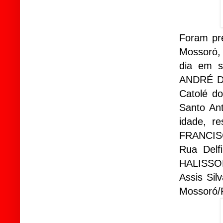
Foram pr
Mossoró, 
dia em s
ANDRÉ DA
Catolé d
Santo An
idade, r
FRANCISC
Rua Delf
HALISSON
Assis Sil
Mossoró/