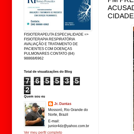
ACUSA
CIDADE
FISIOTERAPEUTA ESPECIALIDADE =>
FISIOTERAPIA RESPIRATÓRIA
AVALIAÇÃO E TRATAMENTO DE
PACIENTES COM DOENÇAS
PULMONARES CONTATO (84)
98868/6962
Total de visualizações do Blog
7
6
5
5
3
5
2
Quem sou eu
Jr. Dantas
Mossoró, Rio Grande do
Norte, Brazil
E-mail:
junior4dz@yahoo.com.br
Ver meu perfil completo