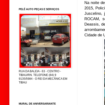
Na noite de
2015, Poli
PELÉ AUTO PEÇAS E SERVIÇOS
Juscelino,
ROCAM, so
Deassis, d
arrombamen
Cidade de 
RUA DA BALEIA - 63 - CENTRO -
TIBAU/RN. TELEFONE (84) 9
9135/5984 - O REI DA MECÂNICA EM
TIBAU
MURAL DE ANIVERSARIANTE