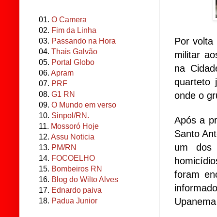
01.
O Camera
02.
Fim da Linha
Por volta
03.
Passando na Hora
04.
Thais Galvão
militar a
05.
Portal Globo
na Cidad
06.
Apram
quarteto
07.
PRF
onde o gr
08.
G1 RN
09.
O Mundo em verso
10.
Sinpol/RN.
Após a pr
11.
Mossoró Hoje
Santo Ant
12.
Assu Noticia
um dos 
13.
PM/RN
14.
FOCOELHO
homicídi
15.
Bombeiros RN
foram en
16.
Blog do Wilto Alves
informad
17.
Ednardo paiva
Upanema 
18.
Padua Junior