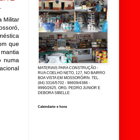
.
 Militar
ossoró,
méstica
com que
mantia
o numa
acional
MATERIAIS PARA CONSTRUÇÃO -
RUA COELHO NETO, 127, NO BAIRRO
BOA VISTA EM MOSSORÓ/RN. TEL.
(84) 3316/5702 - 98609/4386 -
9990/2625. ORG. PEDRO JUNIOR E
DEBORA SIBELLE
Calendario e hora