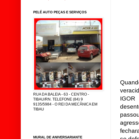
PELÉ AUTO PEÇAS E SERVIÇOS
Quando
veraci
RUA DA BALEIA - 63 - CENTRO -
IGOR
TIBAU/RN. TELEFONE (84) 9
9135/5984 - O REI DA MECÂNICA EM
desent
TIBAU
passou
agres
fechar
MURAL DE ANIVERSARIANTE
se def