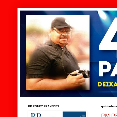
RP RONEY PRAXEDES
quinta-feir
PM P