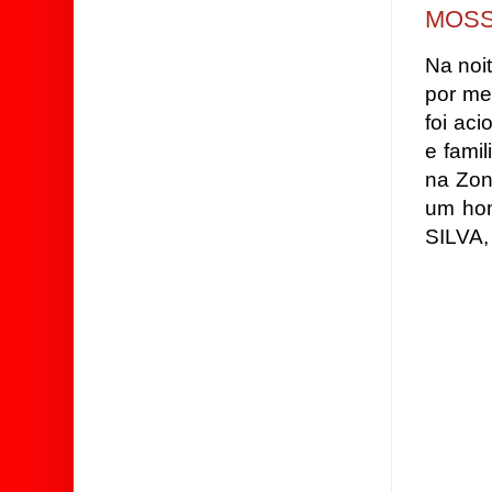
MOSS
Na noit
por me
foi ac
e fami
na Zon
um ho
SILVA,