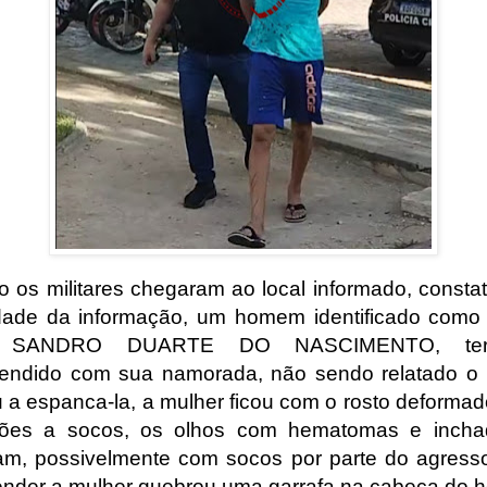
 os militares chegaram ao local informado, consta
dade da informação, um homem identificado como
 SANDRO DUARTE DO NASCIMENTO, ter
endido com sua namorada, não sendo relatado o 
 a espanca-la, a mulher ficou com o rosto deformad
sões a socos, os olhos com hematomas e incha
am, possivelmente com socos por parte do agresso
ender a mulher quebrou uma garrafa na cabeça do