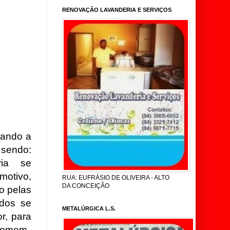
RENOVAÇÃO LAVANDERIA E SERVIÇOS
tando a
 sendo:
ia se
motivo,
RUA: EUFRÁSIO DE OLIVEIRA - ALTO
DA CONCEIÇÃO
o pelas
dos se
METALÚRGICA L.S.
r, para
 homem.