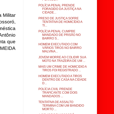
POLÍCIA PENAL PRENDE
FORAGIDO DA JUSTIÇA NA
CIDADE...
 Militar
PRESO DE JUSTIÇA SOFRE
ossoró,
TENTATIVA DE HOMICÍDIO A
TI...
méstica
POLÍCIA PENAL CUMPRE
Antônio
MANDADO DE PRISÃO NO
BAIRRO S...
nta que
HOMEM EXECUTADO COM
LMEIDA
VÁRIOS TIROS NO BAIRRO
MALVINA...
JOVEM MORRE AO COLIDIR SUA
MOTO NA TRAZEIRA DE UM ...
MAIS UM CRIME DE HOMICIDIO A
TIROS FOI REGISTRADO ...
HOMEM EXECUTADO A TIROS
DENTRO DE CASA NA CIDADE
D...
POLÍCIA CIVIL PRENDE
TRAFICANTE COM DOIS
MANDADOS ...
TENTATIVA DE ASSALTO
TERMINA COM UM BANDIDO
MORTO ...