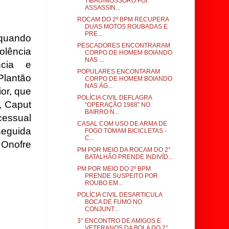
TIBAU/MOSSORÓ FOI
ASSASSIN...
ROCAM DO 2º BPM RECUPERA
DUAS MOTOS ROUBADAS E
PRE...
quando
PESCADORES ENCONTRARAM
olência
CORPO DE HOMEM BOIANDO
NAS ...
ncia e
POPULARES ENCONTARAM
Plantão
CORPO DE HOMEM BOIANDO
NAS ÁG...
or, que
POLÍCIA CIVIL DEFLAGRA
, Caput
“OPERAÇÃO 1988” NO
BAIRRO N...
essual
CASAL COM USO DE ARMA DE
eguida
FOGO TOMAM BICICLETAS -
C...
 Onofre
PM POR MEIO DA ROCAM DO 2°
a.
BATALHÃO PRENDE INDIVÍD...
PM POR MEIO DO 2º BPM
PRENDE SUSPEITO POR
ROUBO EM...
POLÍCIA CIVIL DESARTICULA
BOCA DE FUMO NO
CONJUNT...
3° ENCONTRO DE AMIGOS E
VETERANOS DA BOLA DO 2°