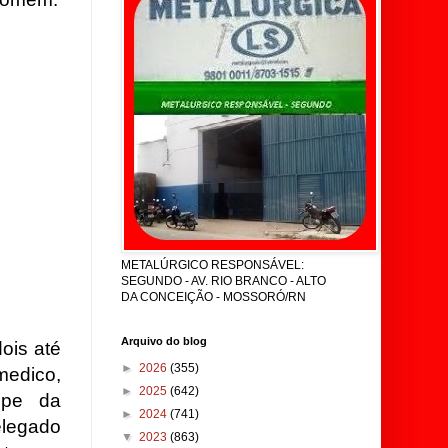
METALÚRGICO RESPONSÁVEL:
SEGUNDO - AV. RIO BRANCO - ALTO
DA CONCEIÇÃO - MOSSORÓ/RN
Arquivo do blog
ois até
►
2026
(355)
edico,
►
2025
(642)
ipe da
►
2024
(741)
elegado
▼
2023
(863)