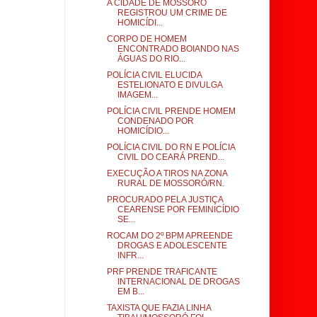
A CIDADE DE MOSSORÓ
REGISTROU UM CRIME DE
HOMICÍDI...
CORPO DE HOMEM
ENCONTRADO BOIANDO NAS
ÁGUAS DO RIO...
POLÍCIA CIVIL ELUCIDA
ESTELIONATO E DIVULGA
IMAGEM...
POLÍCIA CIVIL PRENDE HOMEM
CONDENADO POR
HOMICÍDIO...
POLÍCIA CIVIL DO RN E POLÍCIA
CIVIL DO CEARÁ PREND...
EXECUÇÃO A TIROS NA ZONA
RURAL DE MOSSORÓ/RN.
PROCURADO PELA JUSTIÇA
CEARENSE POR FEMINICÍDIO
SE...
ROCAM DO 2º BPM APREENDE
DROGAS E ADOLESCENTE
INFR...
PRF PRENDE TRAFICANTE
INTERNACIONAL DE DROGAS
EM B...
TAXISTA QUE FAZIA LINHA