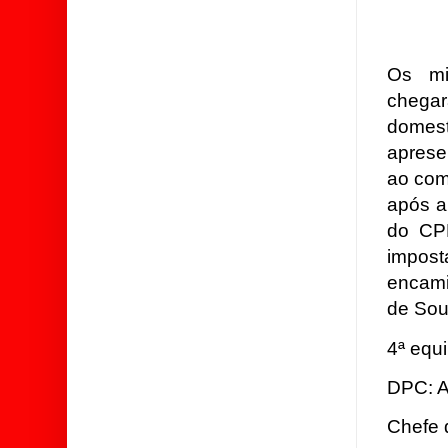
Os mi
chegar
domes
aprese
ao com
após a
do CP
impos
encami
de Sou
4ª equ
DPC: A
Chefe 