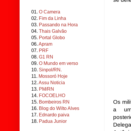
01.
O Camera
02.
Fim da Linha
03.
Passando na Hora
04.
Thais Galvão
05.
Portal Globo
06.
Apram
07.
PRF
08.
G1 RN
09.
O Mundo em verso
10.
Sinpol/RN.
11.
Mossoró Hoje
12.
Assu Noticia
13.
PM/RN
14.
FOCOELHO
Os mil
15.
Bombeiros RN
16.
Blog do Wilto Alves
a uma
17.
Ednardo paiva
poste
18.
Padua Junior
Delega