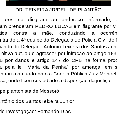
DR. TEIXEIRA JR/DEL. DE PLANTÃO
litares se dirigiram ao endereço informado, 
am prenderam PEDRO LUCAS em flagrante por vi
tica contra a mãe, conduzindo a ocorrê
ntando a 4ª equipe da Delegacia de Policia Civil de 
ando do Delegado Antônio Teixeira dos Santos Juni
 oitiva autuou o agressor por infração ao artigo 163
B por danos e artigo 147 do CPB na forma proc
ta pela lei "Maria da Penha" por ameaça, em s
nhou o autuado para a Cadeia Pública Juiz Manoel
sa, onde ficou custodiado a disposição da justiç
ipe plantonista de Mossoró:
ntônio dos SantosTeixeira Junior
de Investigação: Fernando Dias