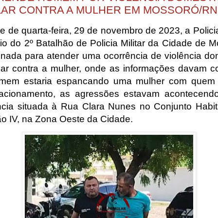
LAR CONTRA A MULHER EM MOSSORÓ/RN
e de quarta-feira, 29 de novembro de 2023, a Policia
io do 2º Batalhão de Policia Militar da Cidade de M
ionada para atender uma ocorrência de violência do
liar contra a mulher, onde as informações davam 
mem estaria espancando uma mulher com quem 
lacionamento, as agressões estavam acontecend
ncia situada à Rua Clara Nunes no Conjunto Habit
ão IV, na Zona Oeste da Cidade.