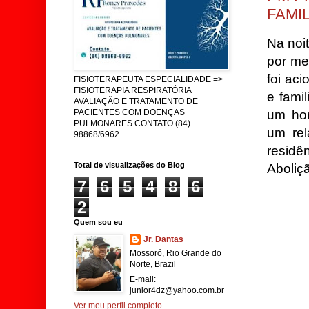
FAMI
Na noit
por me
foi ac
FISIOTERAPEUTA ESPECIALIDADE =>
FISIOTERAPIA RESPIRATÓRIA
e fami
AVALIAÇÃO E TRATAMENTO DE
um ho
PACIENTES COM DOENÇAS
PULMONARES CONTATO (84)
um re
98868/6962
residê
Total de visualizações do Blog
Aboliç
7
6
5
4
8
6
2
Quem sou eu
Jr. Dantas
Mossoró, Rio Grande do
Norte, Brazil
E-mail:
junior4dz@yahoo.com.br
Ver meu perfil completo