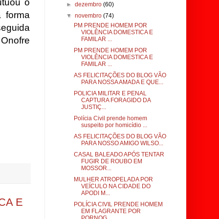
utuou o
►
dezembro
(60)
a forma
▼
novembro
(74)
PM PRENDE HOMEM POR
eguida
VIOLÊNCIA DOMESTICA E
 Onofre
FAMILAR ...
PM PRENDE HOMEM POR
a.
VIOLÊNCIA DOMESTICA E
FAMILAR ...
AS FELICITAÇÕES DO BLOG VÃO
PARA NOSSA AMADA E QUE...
POLICIA MILITAR E PENAL
CAPTURA FORAGIDO DA
JUSTIÇ...
Polícia Civil prende homem
suspeito por homicídio ...
AS FELICITAÇÕES DO BLOG VÃO
PARA NOSSO AMIGO WILSO...
CASAL BALEADO APÓS TENTAR
FUGIR DE ROUBO EM
MOSSOR...
MULHER ATROPELADA POR
VEÍCULO NA CIDADE DO
APODI M...
CA E
POLÍCIA CIVIL PRENDE HOMEM
EM FLAGRANTE POR
PORNOG...