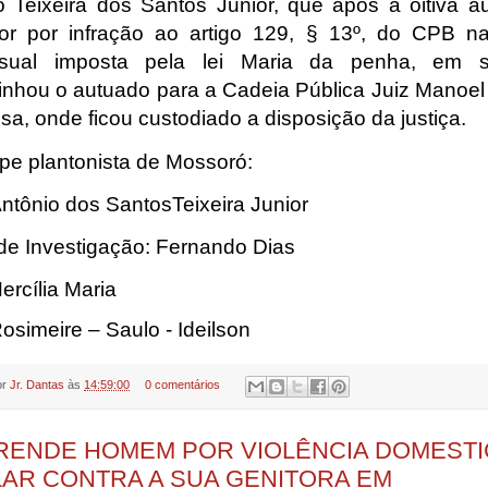
o Teixeira dos Santos Junior, que após a oitiva a
or por infração ao artigo 129, § 13º, do CPB n
ssual imposta pela lei Maria da penha, em s
nhou o autuado para a Cadeia Pública Juiz Manoel
sa, onde ficou custodiado a disposição da justiç
ipe plantonista de Mossoró:
ntônio dos SantosTeixeira Junior
de Investigação: Fernando Dias
ercília Maria
osimeire – Saulo - Ideilson
or
Jr. Dantas
às
14:59:00
0 comentários
RENDE HOMEM POR VIOLÊNCIA DOMESTI
LAR CONTRA A SUA GENITORA EM