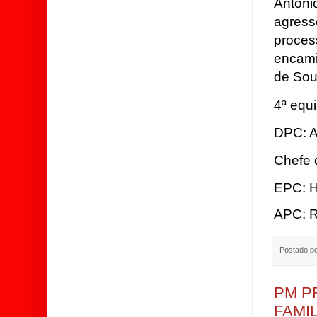
Antôni
agress
proce
encami
de Sou
4ª equ
DPC: A
Chefe 
EPC: H
APC: R
Postado p
PM P
FAMI