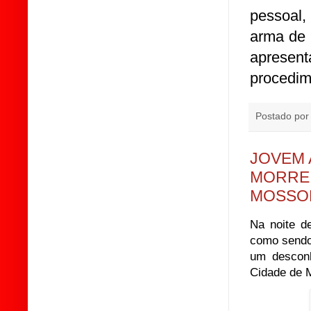
pessoal,
arma de 
apresen
procedime
Postado po
JOVEM 
MORRE 
MOSSO
Na noite d
como sendo
um desconh
Cidade de 