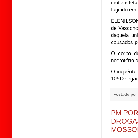
motocicleta
fugindo em 
ELENILSON f
de Vasconc
daquela un
causados pe
O corpo de
necrotério 
O inquérito
10ª Delega
Postado po
PM POR
DROGAS
MOSSO