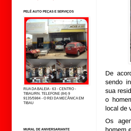
PELÉ AUTO PEÇAS E SERVIÇOS
De acord
sendo in
RUA DA BALEIA - 63 - CENTRO -
sua resi
TIBAU/RN. TELEFONE (84) 9
o homem
9135/5984 - O REI DA MECÂNICA EM
TIBAU
local de 
Os agen
homem em
MURAL DE ANIVERSARIANTE