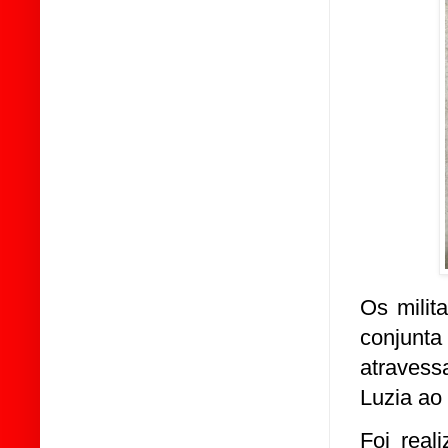
Os mili
conjunt
atravess
Luzia ao 
Foi real