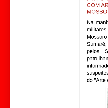
COM AR
MOSSO
Na manhã
militare
Mossoró
Sumaré,
pelos S
patrulh
informad
suspeito
do "Arte 