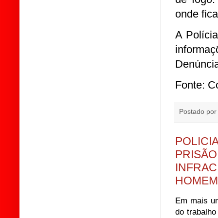
onde fica
A Políci
informa
Denúncia
Fonte: C
Postado po
POLICI
PRISÃO
INFRAC
HOMEM 
Em mais um 
do trabalho