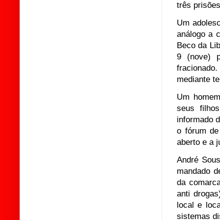
três prisões
Um adolesce
análogo a c
Beco da Lib
9 (nove) p
fracionado
mediante te
Um homem f
seus filho
informado 
o fórum de
aberto e a j
André Sous
mandado de
da comarca 
anti droga
local e lo
sistemas di