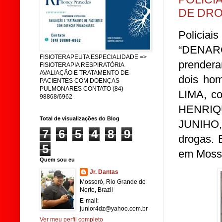
DE DRO
Policiai
“DENARC”
FISIOTERAPEUTA ESPECIALIDADE =>
prendera
FISIOTERAPIA RESPIRATÓRIA
AVALIAÇÃO E TRATAMENTO DE
dois hom
PACIENTES COM DOENÇAS
PULMONARES CONTATO (84)
LIMA, c
98868/6962
HENRIQ
Total de visualizações do Blog
JUNIHO,
7
6
5
4
8
9
drogas. 
5
em Mosso
Quem sou eu
Jr. Dantas
Mossoró, Rio Grande do
Norte, Brazil
E-mail:
junior4dz@yahoo.com.br
Ver meu perfil completo