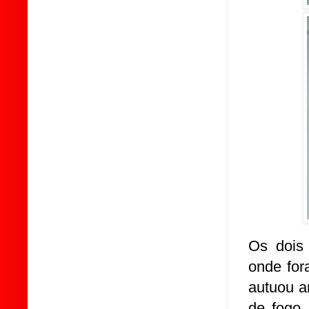
Os dois 
onde for
autuou a
de fogo.