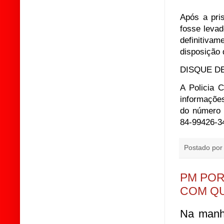
Após a pri
fosse levad
definitivam
disposição 
DISQUE D
A Policia 
informaçõe
do número 
84-99426-3
Postado po
PM POR
COM QU
Na manhã