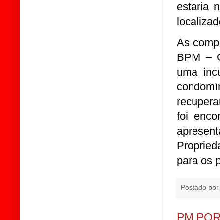
estaria 
localiza
As compo
BPM – CI
uma inc
condomín
recupera
foi enco
apresen
Proprie
para os p
Postado po
PM POR