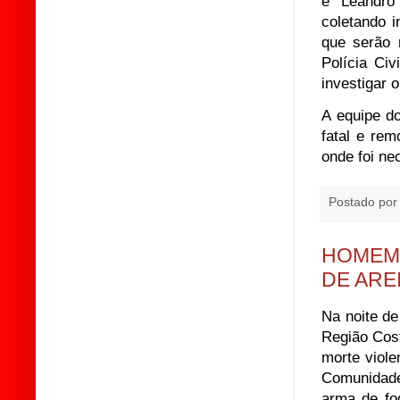
e Leandro
coletando i
que serão 
Polícia Civ
investigar o
A equipe do
fatal e re
onde foi ne
Postado po
HOMEM 
DE ARE
Na noite de
Região Cos
morte viole
Comunidade
arma de f