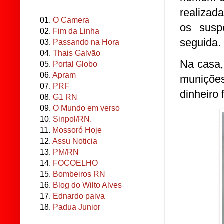
realizad
01.
O Camera
os susp
02.
Fim da Linha
seguida.
03.
Passando na Hora
04.
Thais Galvão
Na casa,
05.
Portal Globo
06.
Apram
munições
07.
PRF
dinheiro 
08.
G1 RN
09.
O Mundo em verso
10.
Sinpol/RN.
11.
Mossoró Hoje
12.
Assu Noticia
13.
PM/RN
14.
FOCOELHO
15.
Bombeiros RN
16.
Blog do Wilto Alves
17.
Ednardo paiva
18.
Padua Junior