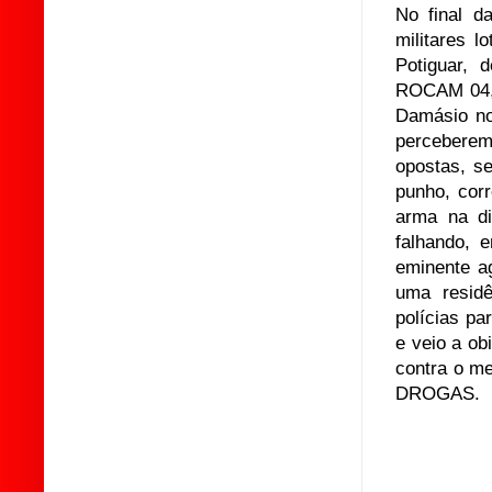
No final d
militares 
Potiguar, 
ROCAM 04, 
Damásio no
percebere
opostas, s
punho, cor
arma na di
falhando, 
eminente ag
uma residê
polícias pa
e veio a o
contra o m
DROGAS.