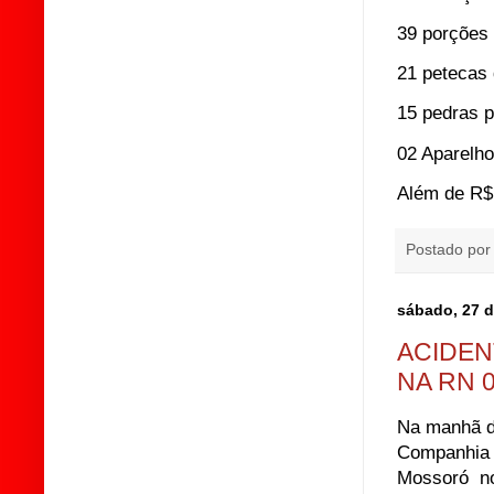
39 porções
21 peteca
15 pedras 
02 Aparelho
Além de R$ 
Postado po
sábado, 27 d
ACIDEN
NA RN 
Na manhã de
Companhia
Mossoró no