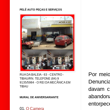
PELÉ AUTO PEÇAS E SERVIÇOS
Por meio
RUA DA BALEIA - 63 - CENTRO -
TIBAU/RN. TELEFONE (84) 9
Denunci
9135/5984 - O REI DA MECÂNICA EM
TIBAU
davam c
abando
MURAL DE ANIVERSARIANTE
entorpec
01.
O Camera