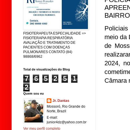
APREEN
BAIRRO
Policiai
FISIOTERAPEUTA ESPECIALIDADE =>
meio da 
FISIOTERAPIA RESPIRATÓRIA
AVALIAÇÃO E TRATAMENTO DE
de Mosso
PACIENTES COM DOENÇAS
PULMONARES CONTATO (84)
realizar
98868/6962
2024, n
Total de visualizações do Blog
cometime
7
6
5
2
5
1
Câmara n
2
Quem sou eu
Jr. Dantas
Mossoró, Rio Grande do
Norte, Brazil
E-mail:
junior4dz@yahoo.com.br
Ver meu perfil completo