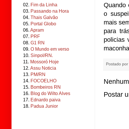
Quando o
02.
Fim da Linha
03.
Passando na Hora
o suspei
04.
Thais Galvão
mais sem
05.
Portal Globo
para trá
06.
Apram
07.
PRF
policias
08.
G1 RN
maconha,
09.
O Mundo em verso
10.
Sinpol/RN.
11.
Mossoró Hoje
Postado po
12.
Assu Noticia
13.
PM/RN
Nenhum 
14.
FOCOELHO
15.
Bombeiros RN
Postar 
16.
Blog do Wilto Alves
17.
Ednardo paiva
18.
Padua Junior