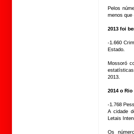
Pelos núme
menos que o
2013 foi b
-1.660 Crim
Estado.
Mossoró co
estatísti
2013.
2014 o Rio
-1.768 Pes
A cidade d
Letais Inten
Os número