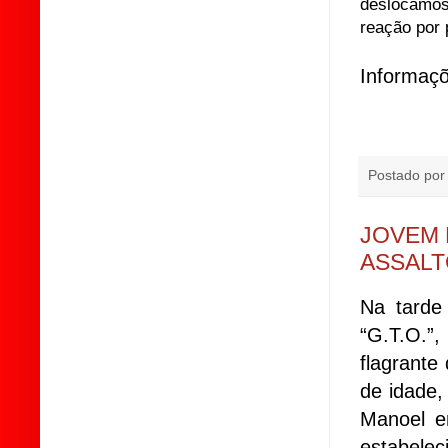
deslocamos 
reação por 
Informaçõ
Postado po
JOVEM 
ASSALT
Na tarde
“G.T.O.”
flagrant
de idade,
Manoel e
estabelec