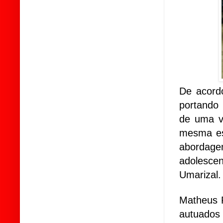
De acordo
portando 
de uma vi
mesma est
abordag
adolescen
Umarizal.
Matheus F
autuados 