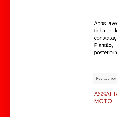
Após aver
tinha si
constata
Plantão,
posteriorm
Postado po
ASSALT
MOTO