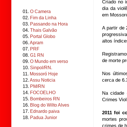
Criado no 
dia da vio
01.
O Camera
em Mossoró
02.
Fim da Linha
03.
Passando na Hora
A partir de
04.
Thais Galvão
progressiv
05.
Portal Globo
altos índic
06.
Apram
07.
PRF
Registramo
08.
G1 RN
de morte pr
09.
O Mundo em verso
10.
Sinpol/RN.
Nos último
11.
Mossoró Hoje
cerca de 6.
12.
Assu Noticia
13.
PM/RN
14.
FOCOELHO
Na cidade 
15.
Bombeiros RN
Crimes Viol
16.
Blog do Wilto Alves
17.
Ednardo paiva
2011 foi c
18.
Padua Junior
mortes pr
crimes de h