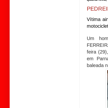
PEDREI
Vítima ai
motocicle
Um hom
FERREIRA
feira (29
em Parna
baleada n