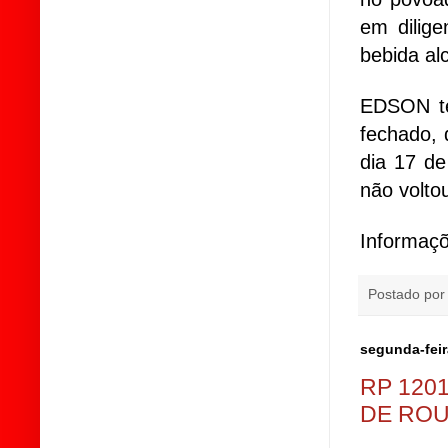
em dilig
bebida alc
EDSON te
fechado, 
dia 17 de
não volto
Informaç
Postado po
segunda-feir
RP 120
DE ROU