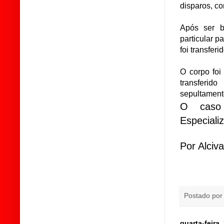
disparos, 
Após ser b
particular p
foi transfe
O corpo foi
transferi
sepultament
O caso 
Especial
Por Alciv
Postado po
quarta-feira