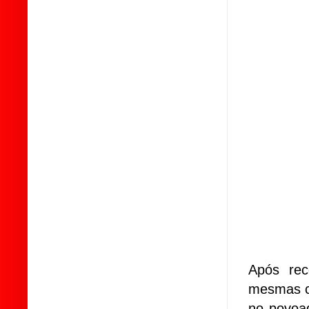
Após re
mesmas c
no povoad