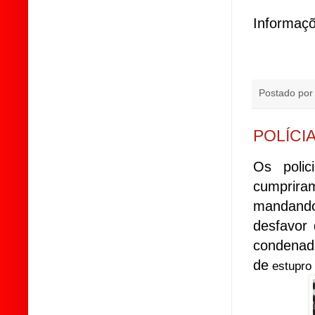
Informaçõ
Postado po
POLÍCI
Os polic
cumprira
mandando
desfavor 
condenad
de
estupro 