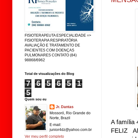
FISIOTERAPEUTA ESPECIALIDADE =>
FISIOTERAPIA RESPIRATÓRIA
AVALIAÇÃO E TRATAMENTO DE
PACIENTES COM DOENÇAS
PULMONARES CONTATO (84)
98868/6962
Total de visualizações do Blog
7
6
5
6
5
1
5
Quem sou eu
Jr. Dantas
Mossoró, Rio Grande do
Norte, Brazil
A família
E-mail:
FELIZ A
junior4dz@yahoo.com.br
Ver meu perfil completo