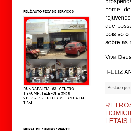
prosperi
nome do 
PELÉ AUTO PEÇAS E SERVIÇOS
rejuvenes
que poss
pois só o
sobre as 
Viva Deus
FELIZ A
Postado po
RUA DA BALEIA - 63 - CENTRO -
TIBAU/RN. TELEFONE (84) 9
9135/5984 - O REI DA MECÂNICA EM
TIBAU
RETROS
HOMICI
LETAIS 
MURAL DE ANIVERSARIANTE