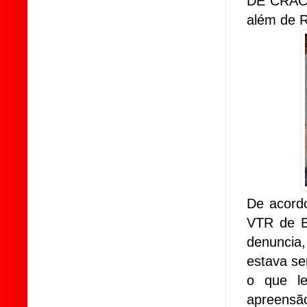
DE CRACK
além de R
De acord
VTR de B
denuncia,
estava se
o que le
apreens