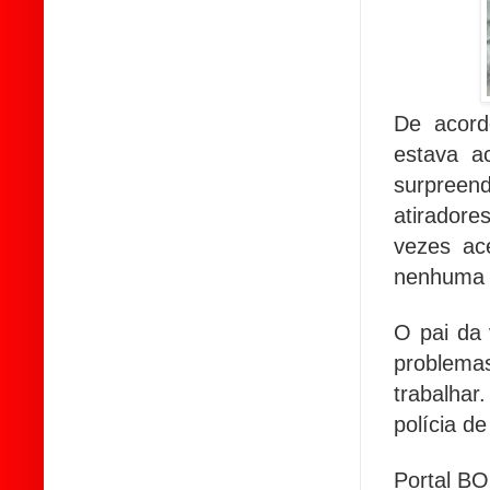
De acord
estava 
surpreen
atirador
vezes ac
nenhuma i
O pai da 
problema
trabalhar
polícia d
Portal BO