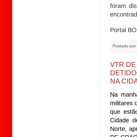
foram di
encontrado
Portal BO
Postado po
VTR DE
DETIDO
NA CID
Na manhã
militares
que estã
Cidade d
Norte, a