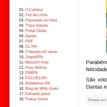
01.
O Camera
02.
Fim da Linha
03.
Passando na Hora
04.
Thais Galvão
05.
Portal Globo
06.
Apram
07.
PRF
08.
G1 RN
09.
O Mundo em verso
10.
Sinpol/RN.
Parabén
11.
Mossoró Hoje
12.
Assu Noticia
felicida
13.
PM/RN
14.
FOCOELHO
São voto
15.
Bombeiros RN
Dantas e
16.
Blog do Wilto Alves
17.
Ednardo paiva
18.
Padua Junior
Postado po