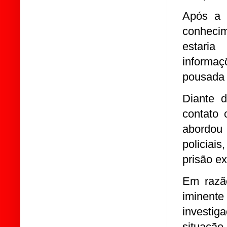
Após a 
conhecim
estaria
informa
pousada 
Diante d
contato 
abordou
policiai
prisão e
Em razão
iminente
investi
situação