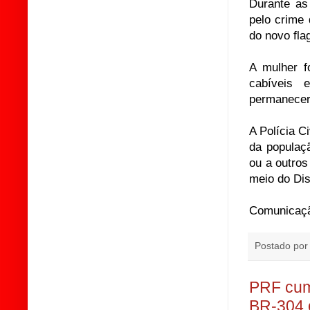
Durante as 
pelo crime
do novo fla
A mulher f
cabíveis 
permanecerá
A Polícia C
da populaçã
ou a outro
meio do Di
Comunicação
Postado po
PRF cum
BR-304