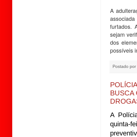
A adultera
associada
furtados. 
sejam veri
dos elemen
possíveis 
Postado po
POLÍCI
BUSCA 
DROGA
A Políci
quinta-f
preventi