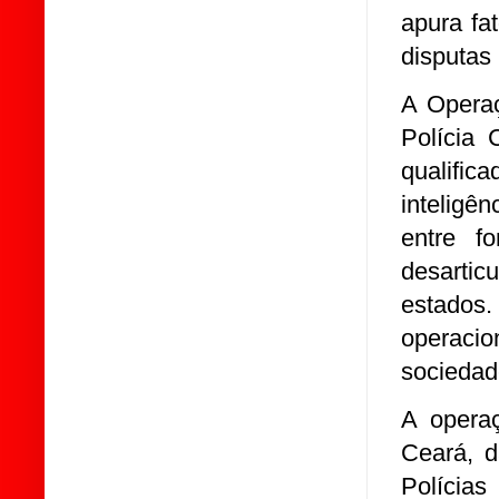
apura fa
disputas 
A Operaç
Polícia 
qualific
inteligên
entre f
desarti
estados.
operacio
sociedad
A opera
Ceará, 
Polícia