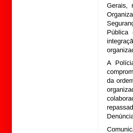
Gerais,
Organiz
Seguranç
Pública
integra
organiza
A Políc
compromi
da ordem
organiza
colabor
repassa
Denúncia
Comunica