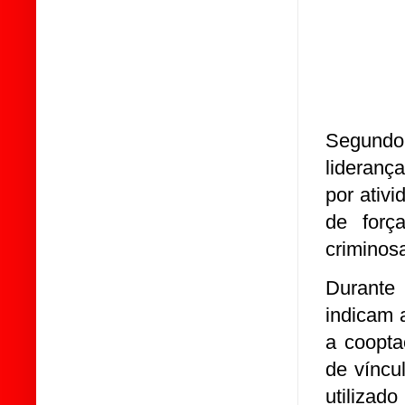
Segundo 
lideranç
por ativ
de forç
criminosa
Durante
indicam 
a coopta
de víncu
utilizad