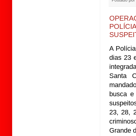
Postado po
OPERAÇ
POLÍCIA
SUSPEI
A Políci
dias 23 
integrad
Santa C
mandado
busca e 
suspeito
23, 28, 
criminos
Grande d