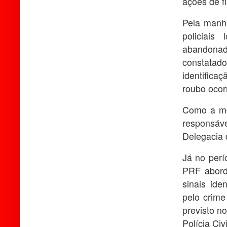
ações de f
Pela manh
policiai
abandonad
constatado
identifica
roubo ocor
Como a mot
responsáv
Delegacia d
Já no perí
PRF abord
sinais ide
pelo crime
previsto n
Polícia Civi