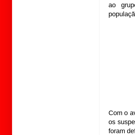
ao grup
população
Com o ava
os suspe
foram def