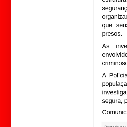
segura
organiza
que seus
presos.
As inve
envolvi
criminos
A Políci
populaç
investig
segura, 
Comunica