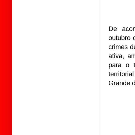
De acor
outubro 
crimes d
ativa, a
para o t
territor
Grande d