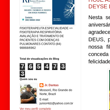
DEYSE 
Nesta s
anivers
FISIOTERAPEUTA ESPECIALIDADE =>
agradec
FISIOTERAPIA RESPIRATÓRIA
AVALIAÇÃO E TRATAMENTO DE
DEUS, p
PACIENTES COM DOENÇAS
PULMONARES CONTATO (84)
nossa fi
98868/6962
conceda 
Total de visualizações do Blog
felicidad
7
6
5
4
7
3
3
Quem sou eu
Jr. Dantas
Mossoró, Rio Grande do
Norte, Brazil
E-mail:
junior4dz@yahoo.com.br
Ver meu perfil completo