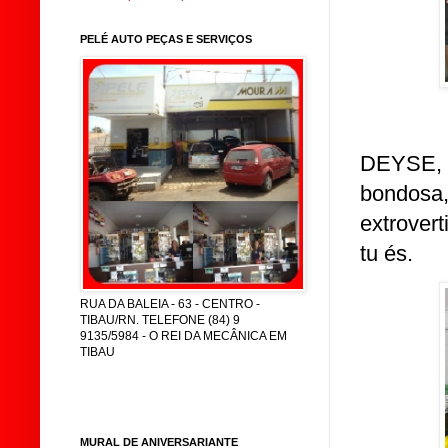
PELÉ AUTO PEÇAS E SERVIÇOS
DEYSE, 
bondosa
extrovert
tu és.
RUA DA BALEIA - 63 - CENTRO -
TIBAU/RN. TELEFONE (84) 9
9135/5984 - O REI DA MECÂNICA EM
TIBAU
MURAL DE ANIVERSARIANTE