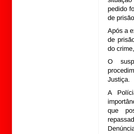
pedido f
de prisão
Após a e
de prisã
do crime
O susp
procedim
Justiça.
A Políc
importân
que pos
repassa
Denúncia