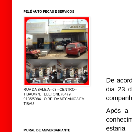
PELÉ AUTO PEÇAS E SERVIÇOS
De acord
dia 23 d
RUA DA BALEIA - 63 - CENTRO -
TIBAU/RN. TELEFONE (84) 9
companhe
9135/5984 - O REI DA MECÂNICA EM
TIBAU
Após a 
conhecim
estaria
MURAL DE ANIVERSARIANTE