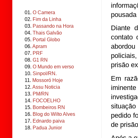
informa
01.
O Camera
pousada 
02.
Fim da Linha
03.
Passando na Hora
Diante d
04.
Thais Galvão
contato 
05.
Portal Globo
abordou
06.
Apram
07.
PRF
policiai
08.
G1 RN
prisão e
09.
O Mundo em verso
10.
Sinpol/RN.
Em razão
11.
Mossoró Hoje
iminente
12.
Assu Noticia
13.
PM/RN
investi
14.
FOCOELHO
situação
15.
Bombeiros RN
pedido f
16.
Blog do Wilto Alves
17.
Ednardo paiva
de prisão
18.
Padua Junior
Após a e