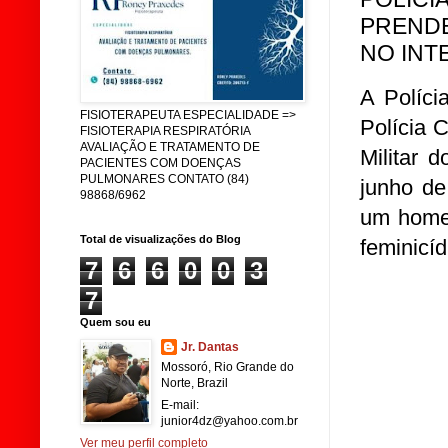
PRENDE
NO INT
A Políci
FISIOTERAPEUTA ESPECIALIDADE =>
Polícia 
FISIOTERAPIA RESPIRATÓRIA
AVALIAÇÃO E TRATAMENTO DE
Militar 
PACIENTES COM DOENÇAS
PULMONARES CONTATO (84)
junho de
98868/6962
um homem
Total de visualizações do Blog
feminicíd
7
6
6
0
0
3
7
Quem sou eu
Jr. Dantas
Mossoró, Rio Grande do
Norte, Brazil
E-mail:
junior4dz@yahoo.com.br
Ver meu perfil completo