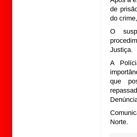
de prisã
do crime
O susp
procedim
Justiça.
A Políc
importân
que pos
repassa
Denúncia
Comunica
Norte.