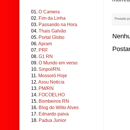
01.
O Camera
02.
Fim da Linha
Postado p
03.
Passando na Hora
04.
Thais Galvão
Nenhu
05.
Portal Globo
06.
Apram
Posta
07.
PRF
08.
G1 RN
09.
O Mundo em verso
10.
Sinpol/RN.
11.
Mossoró Hoje
12.
Assu Noticia
13.
PM/RN
14.
FOCOELHO
15.
Bombeiros RN
16.
Blog do Wilto Alves
17.
Ednardo paiva
18.
Padua Junior