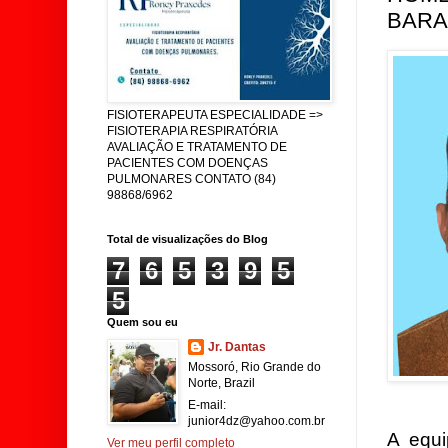
BARA
FISIOTERAPEUTA ESPECIALIDADE =>
FISIOTERAPIA RESPIRATÓRIA
AVALIAÇÃO E TRATAMENTO DE
PACIENTES COM DOENÇAS
PULMONARES CONTATO (84)
98868/6962
Total de visualizações do Blog
7
6
5
3
9
5
5
Quem sou eu
Jr. Dantas
Mossoró, Rio Grande do
Norte, Brazil
E-mail:
junior4dz@yahoo.com.br
A equi
Ver meu perfil completo