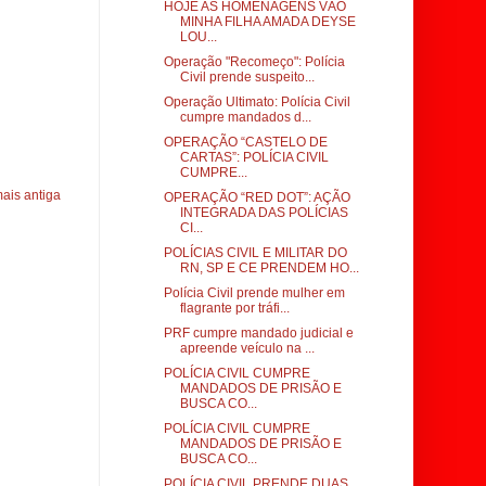
HOJE AS HOMENAGENS VÃO
MINHA FILHA AMADA DEYSE
LOU...
Operação "Recomeço": Polícia
Civil prende suspeito...
Operação Ultimato: Polícia Civil
cumpre mandados d...
OPERAÇÃO “CASTELO DE
CARTAS”: POLÍCIA CIVIL
CUMPRE...
ais antiga
OPERAÇÃO “RED DOT”: AÇÃO
INTEGRADA DAS POLÍCIAS
CI...
POLÍCIAS CIVIL E MILITAR DO
RN, SP E CE PRENDEM HO...
Polícia Civil prende mulher em
flagrante por tráfi...
PRF cumpre mandado judicial e
apreende veículo na ...
POLÍCIA CIVIL CUMPRE
MANDADOS DE PRISÃO E
BUSCA CO...
POLÍCIA CIVIL CUMPRE
MANDADOS DE PRISÃO E
BUSCA CO...
POLÍCIA CIVIL PRENDE DUAS