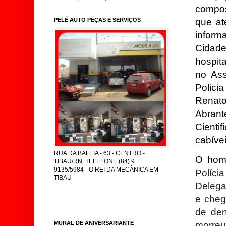
compos
que at
PELÉ AUTO PEÇAS E SERVIÇOS
informa
Cidade
hospita
no As
Polici
Renato
Abrant
Cienti
cabívei
RUA DA BALEIA - 63 - CENTRO -
O homi
TIBAU/RN. TELEFONE (84) 9
9135/5984 - O REI DA MECÂNICA EM
Polícia
TIBAU
Delega
e cheg
de den
MURAL DE ANIVERSARIANTE
morreu