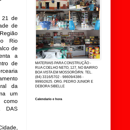
 21 de
ade de
 Região
do Rio
alco de
enta a
ntro de
MATERIAIS PARA CONSTRUÇÃO -
RUA COELHO NETO, 127, NO BAIRRO
rcearia
BOA VISTA EM MOSSORÓ/RN. TEL.
(84) 3316/5702 - 98609/4386 -
amento
9990/2625. ORG. PEDRO JUNIOR E
ral da
DEBORA SIBELLE
ima um
Calendario e hora
o como
A DAS
Cidade,