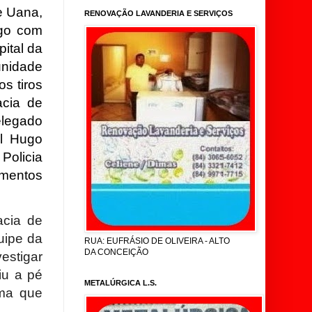
e Uana,
RENOVAÇÃO LAVANDERIA E SERVIÇOS
ogo com
pital da
unidade
os tiros
cia de
elegado
il Hugo
Policia
imentos
acia de
quipe da
RUA: EUFRÁSIO DE OLIVEIRA - ALTO
DA CONCEIÇÃO
estigar
iu a pé
METALÚRGICA L.S.
ima que