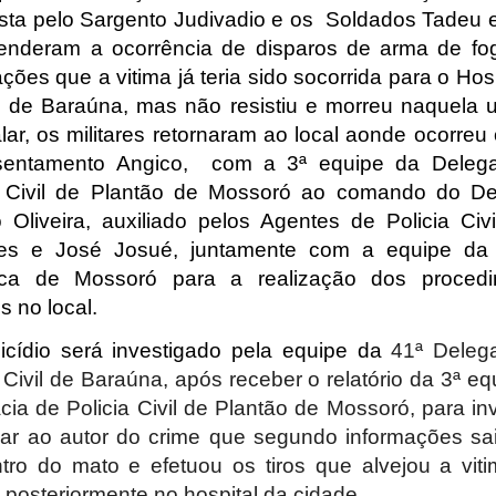
ta pelo Sargento Judivadio e os
Soldados Tadeu 
enderam a ocorrência de disparos de arma de f
ções que a vitima já teria sido socorrida para o Hos
 de Baraúna, mas não resistiu e morreu naquela 
lar, os militares retornaram ao local aonde ocorreu 
sentamento Angico,
com a 3ª equipe da Delega
a Civil de Plantão de Mossoró ao comando do D
 Oliveira, auxiliado pelos Agentes de Policia Civ
es e José Josué, juntamente com a equipe da 
fica de Mossoró para a realização dos proced
s no local.
cídio será investigado pela equipe da
41ª Deleg
 Civil de Baraúna, após receber o relatório da 3ª e
cia de Policia Civil de Plantão de Mossoró, para inv
ar ao autor do crime que segundo informações sa
tro do mato e efetuou os tiros que alvejou a vit
 posteriormente no hospital da cidade.