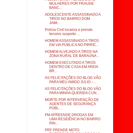
MULHERES POR FRAUDE
BANC...
ADOLESCENTE ASSASSINADO A
TIROS NO BAIRRO DOM
JAIM...
Polícia Civil localiza e prende
terceiro suspeito ...
HOMEM ASSASSINADO A TIROS
EM VIA PÚBLICA NO PIRRIC...
HOMEM ALVEJADO A TIROS NA
ZONA RURAL DE BARAÚNA ...
HOMEM EXECUTADO A TIROS
DENTRO DE CASA EM AREIA
BR...
AS FELICITAÇÕES DO BLOG VÃO
PARA MEU AMIGO JULIO –...
AS FELICITAÇÕES DO BLOG VÃO
PARA MINHA QUERIDA CUN...
MORTE POR INTERVENÇÃO DE
AGENTES DE SEGURANÇA
PÚBL...
PM APREENDE DROGAS EM
UMA RESIDÊNCIA NO BAIRRO
RIN...
PRF PRENDE MOTO