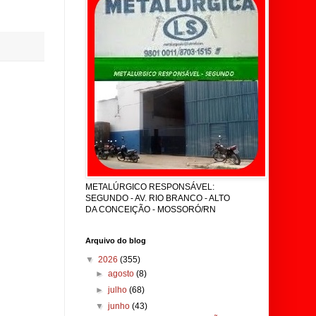
METALÚRGICO RESPONSÁVEL:
SEGUNDO - AV. RIO BRANCO - ALTO
DA CONCEIÇÃO - MOSSORÓ/RN
Arquivo do blog
▼
2026
(355)
►
agosto
(8)
►
julho
(68)
▼
junho
(43)