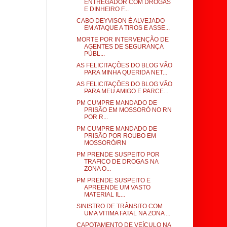
ENTREGADOR COM DROGAS
E DINHEIRO F...
CABO DEYVISON É ALVEJADO
EM ATAQUE A TIROS E ASSE...
MORTE POR INTERVENÇÃO DE
AGENTES DE SEGURANÇA
PÚBL...
AS FELICITAÇÕES DO BLOG VÃO
PARA MINHA QUERIDA NET...
AS FELICITAÇÕES DO BLOG VÃO
PARA MEU AMIGO E PARCE...
PM CUMPRE MANDADO DE
PRISÃO EM MOSSORÓ NO RN
POR R...
PM CUMPRE MANDADO DE
PRISÃO POR ROUBO EM
MOSSORÓ/RN
PM PRENDE SUSPEITO POR
TRAFICO DE DROGAS NA
ZONA O...
PM PRENDE SUSPEITO E
APREENDE UM VASTO
MATERIAL IL...
SINISTRO DE TRÂNSITO COM
UMA VITIMA FATAL NA ZONA ...
CAPOTAMENTO DE VEÍCULO NA