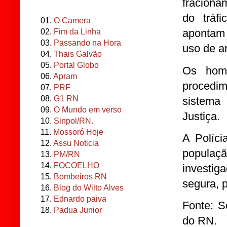
fraciona
do tráf
01.
O Camera
apontam 
02.
Fim da Linha
03.
Passando na Hora
uso de a
04.
Thais Galvão
05.
Portal Globo
Os home
06.
Apram
procedim
07.
PRF
08.
G1 RN
sistema
09.
O Mundo em verso
Justiça.
10.
Sinpol/RN.
11.
Mossoró Hoje
A Políci
12.
Assu Noticia
populaç
13.
PM/RN
14.
FOCOELHO
investig
15.
Bombeiros RN
segura, 
16.
Blog do Wilto Alves
17.
Ednardo paiva
Fonte: S
18.
Padua Junior
do RN.