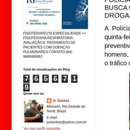
BUSCA 
DROGA
A Políci
FISIOTERAPEUTA ESPECIALIDADE =>
quinta-f
FISIOTERAPIA RESPIRATÓRIA
AVALIAÇÃO E TRATAMENTO DE
preventi
PACIENTES COM DOENÇAS
PULMONARES CONTATO (84)
homens, 
98868/6962
o tráfic
Total de visualizações do Blog
7
6
5
6
7
1
9
Quem sou eu
Jr. Dantas
Mossoró, Rio Grande do
Norte, Brazil
E-mail:
junior4dz@yahoo.com.br
Ver meu perfil completo