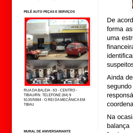
PELÉ AUTO PEÇAS E SERVIÇOS
De acord
forma as
uma estr
financei
identifi
suspeitos
Ainda de
segundo
RUA DA BALEIA - 63 - CENTRO -
respons
TIBAU/RN. TELEFONE (84) 9
9135/5984 - O REI DA MECÂNICA EM
coordena
TIBAU
Na ocasi
balança
MURAL DE ANIVERSARIANTE