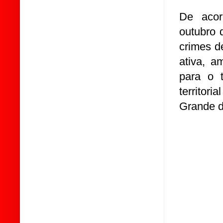
De acor
outubro 
crimes d
ativa, a
para o t
territor
Grande d