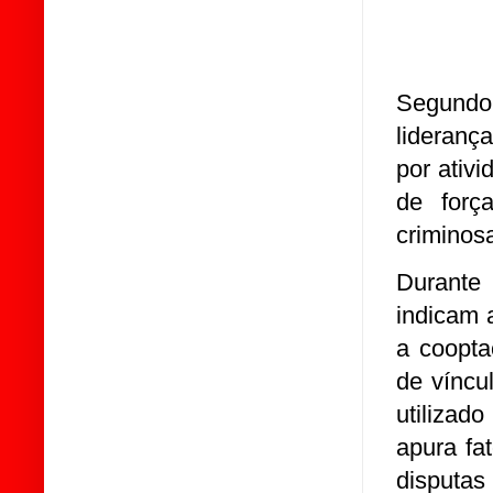
Segundo 
lideranç
por ativ
de forç
criminosa
Durante
indicam 
a coopta
de víncu
utilizad
apura fa
disputas 