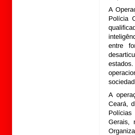
A Operaç
Polícia 
qualific
inteligên
entre f
desarti
estados.
operacio
sociedad
A opera
Ceará, 
Polícia
Gerais,
Organiz