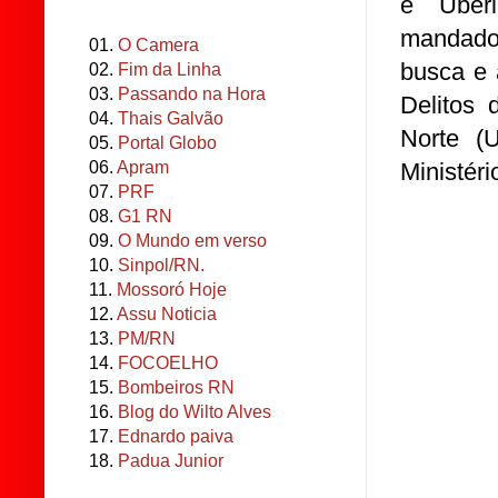
e Uberl
mandado
01.
O Camera
busca e 
02.
Fim da Linha
03.
Passando na Hora
Delitos
04.
Thais Galvão
Norte (
05.
Portal Globo
06.
Apram
Ministéri
07.
PRF
08.
G1 RN
09.
O Mundo em verso
10.
Sinpol/RN.
11.
Mossoró Hoje
12.
Assu Noticia
13.
PM/RN
14.
FOCOELHO
15.
Bombeiros RN
16.
Blog do Wilto Alves
17.
Ednardo paiva
18.
Padua Junior