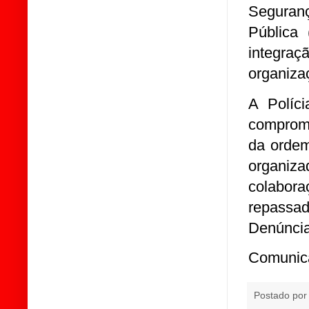
Seguranç
Pública
integra
organiza
A Políc
compromi
da ordem
organiza
colabor
repassa
Denúncia
Comunica
Postado po