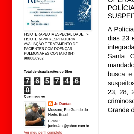
POLÍCIA
SUSPEI
A Políci
FISIOTERAPEUTA ESPECIALIDADE =>
dias 23 
FISIOTERAPIA RESPIRATÓRIA
AVALIAÇÃO E TRATAMENTO DE
integrad
PACIENTES COM DOENÇAS
PULMONARES CONTATO (84)
Santa C
98868/6962
mandado
Total de visualizações do Blog
busca e 
7
6
5
7
4
6
suspeito
0
23, 28, 
Quem sou eu
criminos
Jr. Dantas
Grande d
Mossoró, Rio Grande do
Norte, Brazil
E-mail:
junior4dz@yahoo.com.br
Ver meu perfil completo