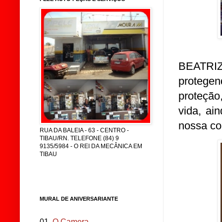
BEATRI
protegen
proteção
vida, ai
nossa co
RUA DA BALEIA - 63 - CENTRO -
TIBAU/RN. TELEFONE (84) 9
9135/5984 - O REI DA MECÂNICA EM
TIBAU
MURAL DE ANIVERSARIANTE
01.
O Camera