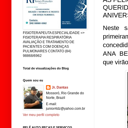
QUERID
ANIVER
Neste s
FISIOTERAPEUTA ESPECIALIDADE =>
primeira
FISIOTERAPIA RESPIRATÓRIA
AVALIAÇÃO E TRATAMENTO DE
concedid
PACIENTES COM DOENÇAS
PULMONARES CONTATO (84)
ANA BE
98868/6962
que virã
Total de visualizações do Blog
Quem sou eu
Jr. Dantas
Mossoró, Rio Grande do
Norte, Brazil
E-mail:
junior4dz@yahoo.com.br
Ver meu perfil completo
PELÉ AUTO PEÇAS E SERVIÇOS