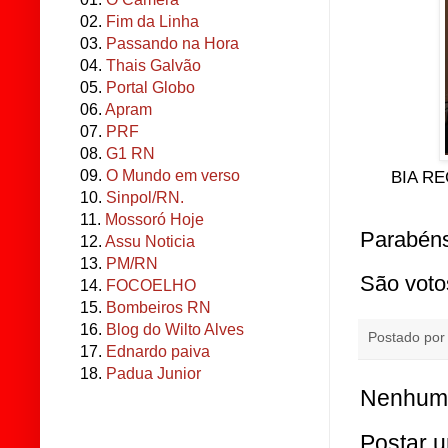
02.
Fim da Linha
03.
Passando na Hora
04.
Thais Galvão
05.
Portal Globo
06.
Apram
07.
PRF
08.
G1 RN
09.
O Mundo em verso
BIA R
10.
Sinpol/RN.
11.
Mossoró Hoje
Parabéns
12.
Assu Noticia
13.
PM/RN
São voto
14.
FOCOELHO
15.
Bombeiros RN
16.
Blog do Wilto Alves
Postado po
17.
Ednardo paiva
18.
Padua Junior
Nenhum 
Postar 