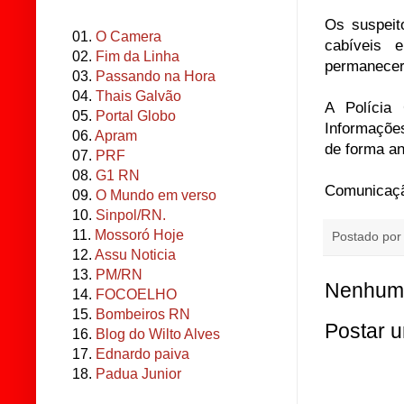
Os suspeit
01.
O Camera
cabíveis 
02.
Fim da Linha
permanecerã
03.
Passando na Hora
04.
Thais Galvão
A Polícia 
05.
Portal Globo
Informaçõe
06.
Apram
de forma a
07.
PRF
08.
G1 RN
Comunicação
09.
O Mundo em verso
10.
Sinpol/RN.
11.
Mossoró Hoje
Postado po
12.
Assu Noticia
13.
PM/RN
Nenhum 
14.
FOCOELHO
15.
Bombeiros RN
Postar 
16.
Blog do Wilto Alves
17.
Ednardo paiva
18.
Padua Junior