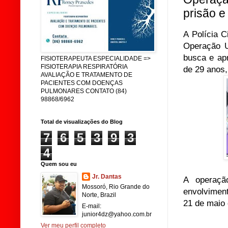
prisão 
A Polícia C
Operação U
busca e ap
FISIOTERAPEUTA ESPECIALIDADE =>
FISIOTERAPIA RESPIRATÓRIA
de 29 anos,
AVALIAÇÃO E TRATAMENTO DE
PACIENTES COM DOENÇAS
PULMONARES CONTATO (84)
98868/6962
Total de visualizações do Blog
7
6
5
3
9
3
4
Quem sou eu
Jr. Dantas
A operaçã
Mossoró, Rio Grande do
envolvimen
Norte, Brazil
21 de maio
E-mail:
junior4dz@yahoo.com.br
Ver meu perfil completo