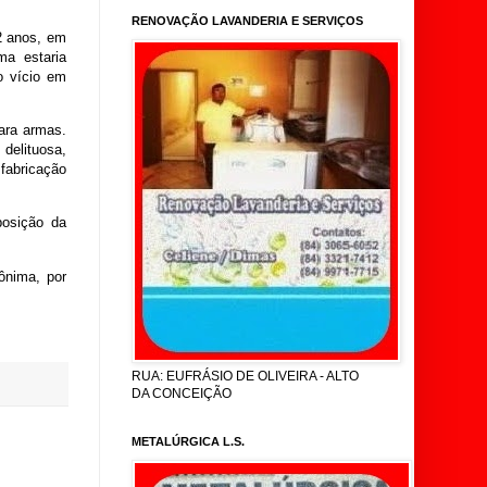
RENOVAÇÃO LAVANDERIA E SERVIÇOS
2 anos, em
ma estaria
o vício em
para armas.
delituosa,
fabricação
posição da
ônima, por
RUA: EUFRÁSIO DE OLIVEIRA - ALTO
DA CONCEIÇÃO
METALÚRGICA L.S.