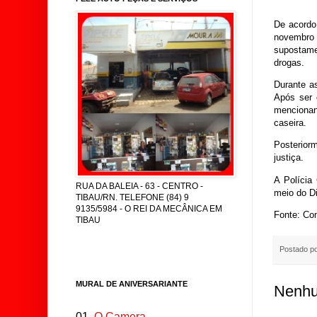
De acordo
novembro 
supostame
drogas.
Durante as
Após ser 
mencionan
caseira.
Posterior
justiça.
A Polícia
RUA DA BALEIA - 63 - CENTRO -
meio do D
TIBAU/RN. TELEFONE (84) 9
9135/5984 - O REI DA MECÂNICA EM
Fonte: Co
TIBAU
Postado p
MURAL DE ANIVERSARIANTE
Nenhu
01.
O Camera