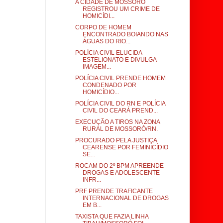
A CIDADE DE MOSSORÓ
REGISTROU UM CRIME DE
HOMICÍDI...
CORPO DE HOMEM
ENCONTRADO BOIANDO NAS
ÁGUAS DO RIO...
POLÍCIA CIVIL ELUCIDA
ESTELIONATO E DIVULGA
IMAGEM...
POLÍCIA CIVIL PRENDE HOMEM
CONDENADO POR
HOMICÍDIO...
POLÍCIA CIVIL DO RN E POLÍCIA
CIVIL DO CEARÁ PREND...
EXECUÇÃO A TIROS NA ZONA
RURAL DE MOSSORÓ/RN.
PROCURADO PELA JUSTIÇA
CEARENSE POR FEMINICÍDIO
SE...
ROCAM DO 2º BPM APREENDE
DROGAS E ADOLESCENTE
INFR...
PRF PRENDE TRAFICANTE
INTERNACIONAL DE DROGAS
EM B...
TAXISTA QUE FAZIA LINHA