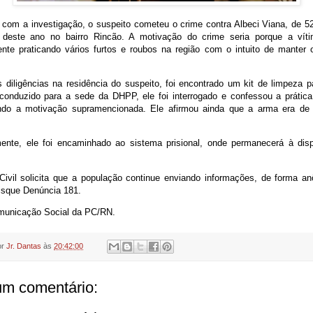
 com a investigação, o suspeito cometeu o crime contra Albeci Viana, de 5
deste ano no bairro Rincão. A motivação do crime seria porque a víti
nte praticando vários furtos e roubos na região com o intuito de manter 
 diligências na residência do suspeito, foi encontrado um kit de limpeza 
conduzido para a sede da DHPP, ele foi interrogado e confessou a prática 
do a motivação supramencionada. Ele afirmou ainda que a arma era de 
mente, ele foi encaminhado ao sistema prisional, onde permanecerá à dis
 Civil solicita que a população continue enviando informações, de forma an
isque Denúncia 181.
municação Social da PC/RN.
or
Jr. Dantas
às
20:42:00
m comentário: