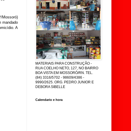
P/Mossoró)
um mandado
micídio. A
MATERIAIS PARA CONSTRUÇÃO -
RUA COELHO NETO, 127, NO BAIRRO
BOA VISTA EM MOSSORÓ/RN. TEL.
(84) 3316/5702 - 98609/4386 -
9990/2625. ORG. PEDRO JUNIOR E
DEBORA SIBELLE
Calendario e hora