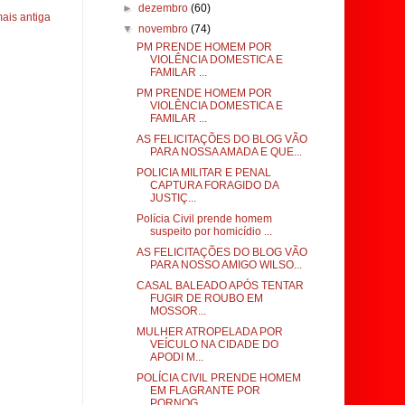
►
dezembro
(60)
ais antiga
▼
novembro
(74)
PM PRENDE HOMEM POR
VIOLÊNCIA DOMESTICA E
FAMILAR ...
PM PRENDE HOMEM POR
VIOLÊNCIA DOMESTICA E
FAMILAR ...
AS FELICITAÇÕES DO BLOG VÃO
PARA NOSSA AMADA E QUE...
POLICIA MILITAR E PENAL
CAPTURA FORAGIDO DA
JUSTIÇ...
Polícia Civil prende homem
suspeito por homicídio ...
AS FELICITAÇÕES DO BLOG VÃO
PARA NOSSO AMIGO WILSO...
CASAL BALEADO APÓS TENTAR
FUGIR DE ROUBO EM
MOSSOR...
MULHER ATROPELADA POR
VEÍCULO NA CIDADE DO
APODI M...
POLÍCIA CIVIL PRENDE HOMEM
EM FLAGRANTE POR
PORNOG...