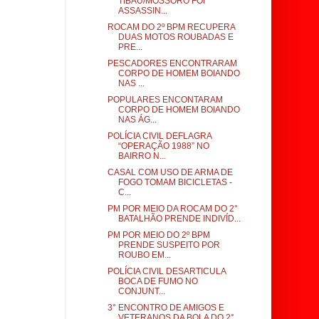
TIBAU/MOSSORÓ FOI
ASSASSIN...
ROCAM DO 2º BPM RECUPERA
DUAS MOTOS ROUBADAS E
PRE...
PESCADORES ENCONTRARAM
CORPO DE HOMEM BOIANDO
NAS ...
POPULARES ENCONTARAM
CORPO DE HOMEM BOIANDO
NAS ÁG...
POLÍCIA CIVIL DEFLAGRA
“OPERAÇÃO 1988” NO
BAIRRO N...
CASAL COM USO DE ARMA DE
FOGO TOMAM BICICLETAS -
C...
PM POR MEIO DA ROCAM DO 2°
BATALHÃO PRENDE INDIVÍD...
PM POR MEIO DO 2º BPM
PRENDE SUSPEITO POR
ROUBO EM...
POLÍCIA CIVIL DESARTICULA
BOCA DE FUMO NO
CONJUNT...
3° ENCONTRO DE AMIGOS E
VETERANOS DA BOLA DO 2°