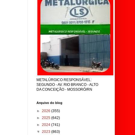
METALÚRGICO RESPONSÁVEL:
SEGUNDO - AV. RIO BRANCO - ALTO
DA CONCEIÇÃO - MOSSORÓ/RN
Arquivo do blog
►
2026
(355)
►
2025
(642)
►
2024
(741)
▼
2023
(863)