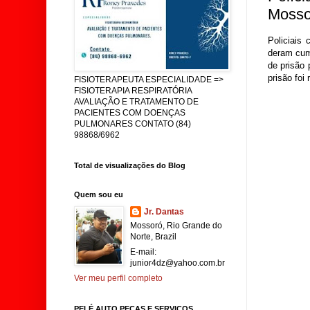
Mosso
Policiais
deram cum
de prisão
prisão foi
FISIOTERAPEUTA ESPECIALIDADE =>
FISIOTERAPIA RESPIRATÓRIA
AVALIAÇÃO E TRATAMENTO DE
PACIENTES COM DOENÇAS
PULMONARES CONTATO (84)
98868/6962
Total de visualizações do Blog
Quem sou eu
Jr. Dantas
Mossoró, Rio Grande do
Norte, Brazil
E-mail:
junior4dz@yahoo.com.br
Ver meu perfil completo
PELÉ AUTO PEÇAS E SERVIÇOS