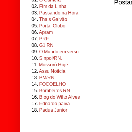
Posta
02.
Fim da Linha
03.
Passando na Hora
04.
Thais Galvão
05.
Portal Globo
06.
Apram
07.
PRF
08.
G1 RN
09.
O Mundo em verso
10.
Sinpol/RN.
11.
Mossoró Hoje
12.
Assu Noticia
13.
PM/RN
14.
FOCOELHO
15.
Bombeiros RN
16.
Blog do Wilto Alves
17.
Ednardo paiva
18.
Padua Junior