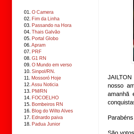
01.
O Camera
02.
Fim da Linha
03.
Passando na Hora
04.
Thais Galvão
05.
Portal Globo
06.
Apram
07.
PRF
08.
G1 RN
09.
O Mundo em verso
10.
Sinpol/RN.
JAILTON 
11.
Mossoró Hoje
12.
Assu Noticia
nosso am
13.
PM/RN
amanhã e
14.
FOCOELHO
conquista
15.
Bombeiros RN
16.
Blog do Wilto Alves
Parabéns 
17.
Ednardo paiva
18.
Padua Junior
São votos