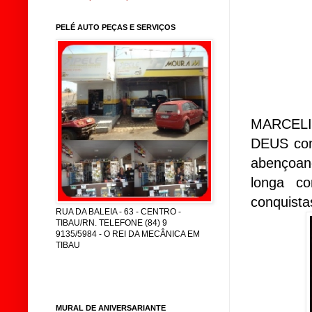
PELÉ AUTO PEÇAS E SERVIÇOS
MARCELI
DEUS cont
abençoan
longa co
conquista
RUA DA BALEIA - 63 - CENTRO -
TIBAU/RN. TELEFONE (84) 9
9135/5984 - O REI DA MECÂNICA EM
TIBAU
MURAL DE ANIVERSARIANTE