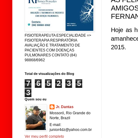
AMIGOS
FERNAN
Hoje as 
FISIOTERAPEUTA ESPECIALIDADE =>
amanhece
FISIOTERAPIA RESPIRATÓRIA
AVALIAÇÃO E TRATAMENTO DE
2015.
PACIENTES COM DOENÇAS
PULMONARES CONTATO (84)
98868/6962
Total de visualizações do Blog
7
6
5
2
3
5
3
Quem sou eu
Jr. Dantas
Mossoró, Rio Grande do
Norte, Brazil
E-mail:
junior4dz@yahoo.com.br
Ver meu perfil completo