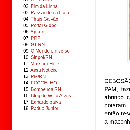
02.
Fim da Linha
03.
Passando na Hora
04.
Thais Galvão
05.
Portal Globo
06.
Apram
07.
PRF
08.
G1 RN
09.
O Mundo em verso
10.
Sinpol/RN.
11.
Mossoró Hoje
12.
Assu Noticia
13.
PM/RN
CEBOSÃO g
14.
FOCOELHO
PAM, faz
15.
Bombeiros RN
16.
Blog do Wilto Alves
abrindo 
17.
Ednardo paiva
notaram 
18.
Padua Junior
então res
a maconha