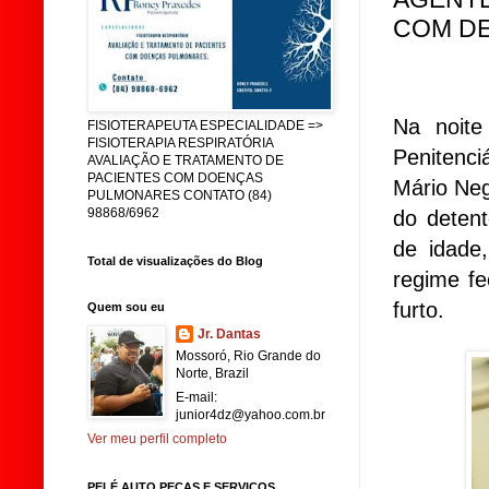
COM DE
Na noit
FISIOTERAPEUTA ESPECIALIDADE =>
FISIOTERAPIA RESPIRATÓRIA
Penitenci
AVALIAÇÃO E TRATAMENTO DE
PACIENTES COM DOENÇAS
Mário Ne
PULMONARES CONTATO (84)
98868/6962
do dete
de idade
Total de visualizações do Blog
regime f
furto.
Quem sou eu
Jr. Dantas
Mossoró, Rio Grande do
Norte, Brazil
E-mail:
junior4dz@yahoo.com.br
Ver meu perfil completo
PELÉ AUTO PEÇAS E SERVIÇOS