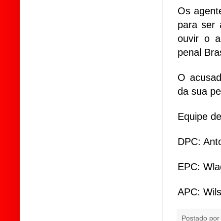
Os agent
para ser
ouvir o 
penal Bras
O acusad
da sua pe
Equipe de
DPC: Ant
EPC: Wlad
APC: Wil
Postado po