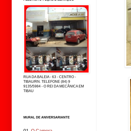
RUA DA BALEIA - 63 - CENTRO -
TIBAU/RN. TELEFONE (84) 9
9135/5984 - O REI DA MECÂNICA EM
TIBAU
MURAL DE ANIVERSARIANTE
01.
O Camera