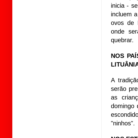
inicia - 
incluem a
ovos de 
onde ser
quebrar.
NOS PAÍ
LITUÂNIA
A tradiç
serão pre
as crian
domingo 
escondid
"ninhos".