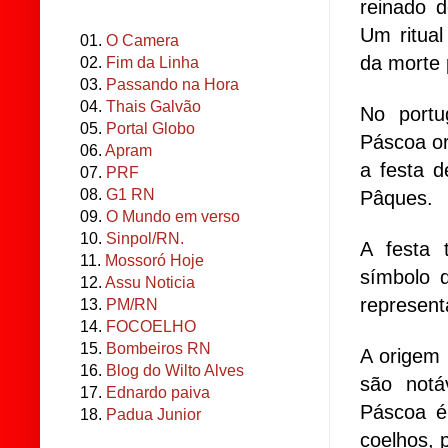
reinado d
Um ritua
01.
O Camera
da morte 
02.
Fim da Linha
03.
Passando na Hora
04.
Thais Galvão
No portu
05.
Portal Globo
Páscoa o
06.
Apram
a festa d
07.
PRF
08.
G1 RN
Pâques.
09.
O Mundo em verso
10.
Sinpol/RN.
A festa 
11.
Mossoró Hoje
símbolo d
12.
Assu Noticia
represent
13.
PM/RN
14.
FOCOELHO
15.
Bombeiros RN
A origem 
16.
Blog do Wilto Alves
são notá
17.
Ednardo paiva
Páscoa é
18.
Padua Junior
coelhos, p