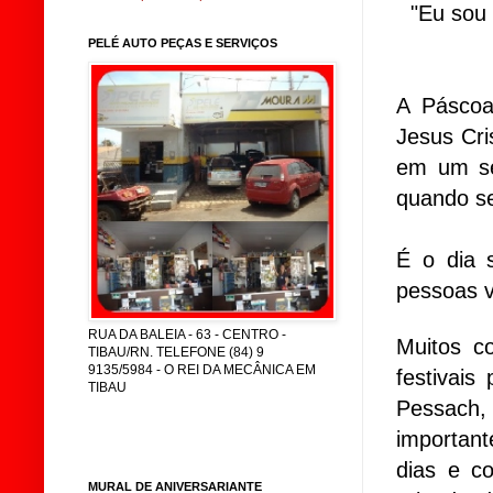
"Eu sou 
PELÉ AUTO PEÇAS E SERVIÇOS
A Páscoa
Jesus Cri
em um se
quando se
É o dia s
pessoas v
RUA DA BALEIA - 63 - CENTRO -
Muitos c
TIBAU/RN. TELEFONE (84) 9
9135/5984 - O REI DA MECÂNICA EM
festivai
TIBAU
Pessach,
important
dias e c
MURAL DE ANIVERSARIANTE