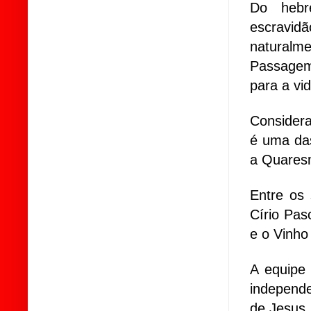
Do hebr
escravidã
naturalme
Passagem
para a vid
Considera
é uma das
a Quaresm
Entre os
Círio Pas
e o Vinho
A equipe 
independ
de Jesus