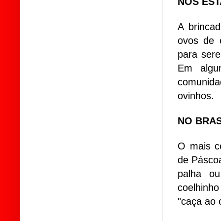
NOS EST
A brincad
ovos de 
para ser
Em algu
comunida
ovinhos.
NO BRAS
O mais c
de Páscoa
palha ou
coelhinho
"caça ao 