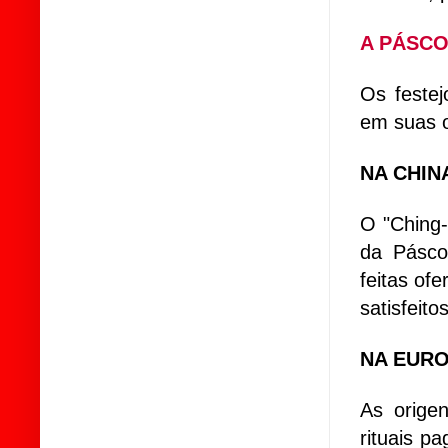
A PÁSC
Os feste
em suas o
NA CHIN
O "Ching
da Pásco
feitas of
satisfeit
NA EUR
As orige
rituais p