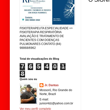
FISIOTERAPEUTA ESPECIALIDADE =>
FISIOTERAPIA RESPIRATÓRIA
AVALIAÇÃO E TRATAMENTO DE
PACIENTES COM DOENÇAS
PULMONARES CONTATO (84)
98868/6962
Total de visualizações do Blog
7
6
5
4
0
1
8
Quem sou eu
Jr. Dantas
Mossoró, Rio Grande do
Norte, Brazil
E-mail:
junior4dz@yahoo.com.br
Ver meu perfil completo