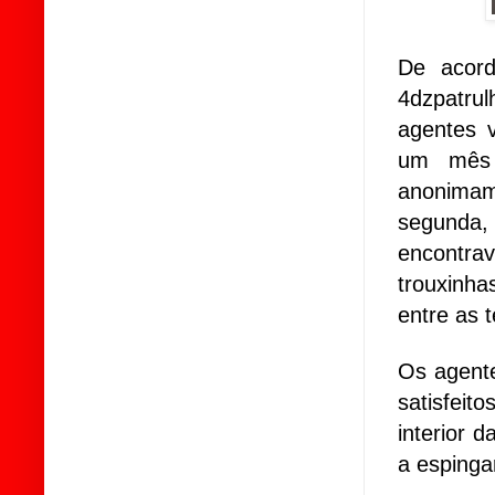
De acord
4dzpatru
agentes 
um mês 
anonima
segunda,
encontra
trouxinh
entre as 
Os agente
satisfei
interior
a espinga