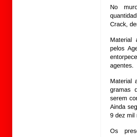
No muro
quantida
Crack, de
Material 
pelos Age
entorpece
agentes.
Material
gramas d
serem com
Ainda seg
9 dez mil 
Os pre