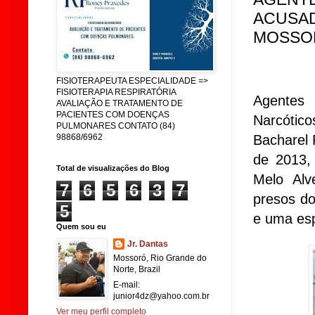
ACUSAD
MOSSO
FISIOTERAPEUTA ESPECIALIDADE =>
FISIOTERAPIA RESPIRATÓRIA
Agentes 
AVALIAÇÃO E TRATAMENTO DE
PACIENTES COM DOENÇAS
Narcótic
PULMONARES CONTATO (84)
Bacharel 
98868/6962
de 2013,
Total de visualizações do Blog
Melo Alv
7
6
5
6
3
7
presos do
5
e uma esp
Quem sou eu
Jr. Dantas
Mossoró, Rio Grande do
Norte, Brazil
E-mail:
junior4dz@yahoo.com.br
Ver meu perfil completo