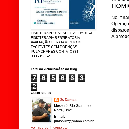
HOMIC
No fin
Operaçõe
disparo
FISIOTERAPEUTA ESPECIALIDADE =>
Alamedo
FISIOTERAPIA RESPIRATÓRIA
AVALIAÇÃO E TRATAMENTO DE
PACIENTES COM DOENÇAS
PULMONARES CONTATO (84)
98868/6962
Total de visualizações do Blog
7
6
5
6
6
3
2
Quem sou eu
Jr. Dantas
Mossoró, Rio Grande do
Norte, Brazil
E-mail:
junior4dz@yahoo.com.br
Ver meu perfil completo