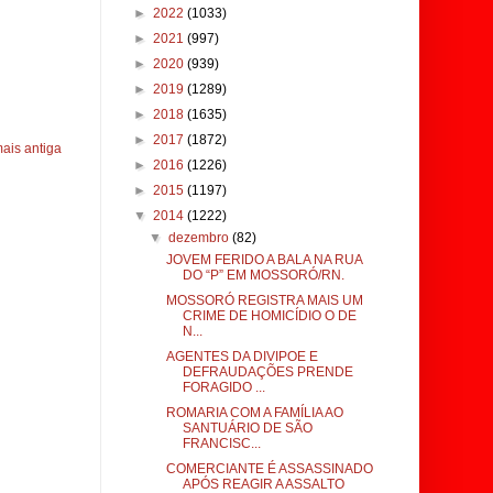
►
2022
(1033)
►
2021
(997)
►
2020
(939)
►
2019
(1289)
►
2018
(1635)
►
2017
(1872)
ais antiga
►
2016
(1226)
►
2015
(1197)
▼
2014
(1222)
▼
dezembro
(82)
JOVEM FERIDO A BALA NA RUA
DO “P” EM MOSSORÓ/RN.
MOSSORÓ REGISTRA MAIS UM
CRIME DE HOMICÍDIO O DE
N...
AGENTES DA DIVIPOE E
DEFRAUDAÇÕES PRENDE
FORAGIDO ...
ROMARIA COM A FAMÍLIA AO
SANTUÁRIO DE SÃO
FRANCISC...
COMERCIANTE É ASSASSINADO
APÓS REAGIR A ASSALTO