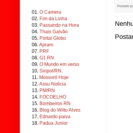
Postado p
01.
O Camera
02.
Fim da Linha
Nenhu
03.
Passando na Hora
04.
Thais Galvão
Posta
05.
Portal Globo
06.
Apram
07.
PRF
08.
G1 RN
09.
O Mundo em verso
10.
Sinpol/RN.
11.
Mossoró Hoje
12.
Assu Noticia
13.
PM/RN
14.
FOCOELHO
15.
Bombeiros RN
16.
Blog do Wilto Alves
17.
Ednardo paiva
18.
Padua Junior