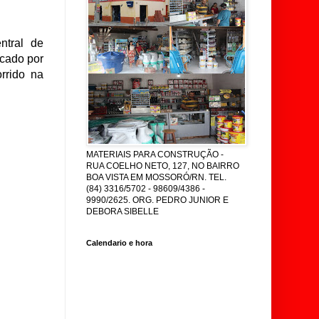
tral de
ocado por
rrido na
MATERIAIS PARA CONSTRUÇÃO -
RUA COELHO NETO, 127, NO BAIRRO
BOA VISTA EM MOSSORÓ/RN. TEL.
(84) 3316/5702 - 98609/4386 -
9990/2625. ORG. PEDRO JUNIOR E
DEBORA SIBELLE
Calendario e hora