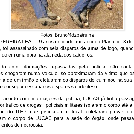
Fotos: Bruno/4dzpatrulha
EREIRA LEAL, 19 anos de idade, morador do Planalto 13 de
, foi assassinado com seis disparos de arma de fogo, quand
ndo em uma obra na alameda dos cajueiros.
do com informações repassadas pela policia, dão cont
res chegaram numa veículo, se aproximaram da vitima que e
ia de um irmão e efetuaram os disparos de culminou na sua m
o conseguiu escapar os disparos saindo ileso.
e acordo com informações da policia, LUCAS já tinha passa
por trafico de drogas, policiais militares isolaram o corpo até 
pe do ITEP, que periciaram o local, coletaram provas do
ram o corpo de LUCAS para a sede do órgão, onde passa
entos de necropsia.