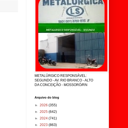
METALÚRGICO RESPONSÁVEL:
SEGUNDO - AV. RIO BRANCO - ALTO
DA CONCEIÇÃO - MOSSORÓ/RN
Arquivo do blog
►
2026
(355)
►
2025
(642)
►
2024
(741)
►
2023
(863)