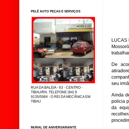
PELÉ AUTO PEÇAS E SERVIÇOS
LUCAS P
Mossoró
trabalha
De acor
atirado
companh
seu irmã
RUA DA BALEIA - 63 - CENTRO -
TIBAU/RN. TELEFONE (84) 9
Ainda d
9135/5984 - O REI DA MECÂNICA EM
policia 
TIBAU
da equi
recolhe
procedim
MURAL DE ANIVERSARIANTE