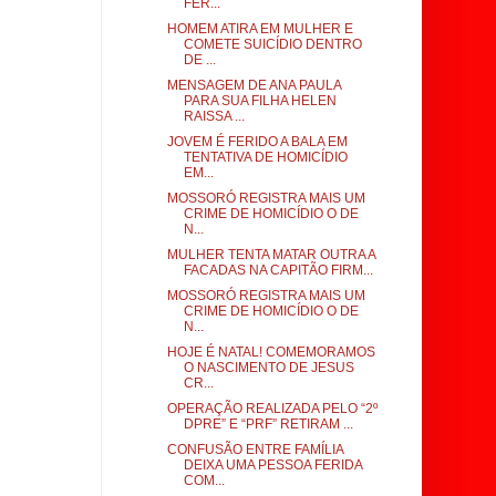
FER...
HOMEM ATIRA EM MULHER E
COMETE SUICÍDIO DENTRO
DE ...
MENSAGEM DE ANA PAULA
PARA SUA FILHA HELEN
RAISSA ...
JOVEM É FERIDO A BALA EM
TENTATIVA DE HOMICÍDIO
EM...
MOSSORÓ REGISTRA MAIS UM
CRIME DE HOMICÍDIO O DE
N...
MULHER TENTA MATAR OUTRA A
FACADAS NA CAPITÃO FIRM...
MOSSORÓ REGISTRA MAIS UM
CRIME DE HOMICÍDIO O DE
N...
HOJE É NATAL! COMEMORAMOS
O NASCIMENTO DE JESUS
CR...
OPERAÇÃO REALIZADA PELO “2º
DPRE” E “PRF” RETIRAM ...
CONFUSÃO ENTRE FAMÍLIA
DEIXA UMA PESSOA FERIDA
COM...