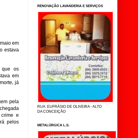
RENOVAÇÃO LAVANDERIA E SERVIÇOS
 maio em
o estava
a que os
stava em
orte, já
gem pela
RUA: EUFRÁSIO DE OLIVEIRA - ALTO
a chegada
DA CONCEIÇÃO
 crime e
rá pelos
METALÚRGICA L.S.