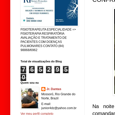
FISIOTERAPEUTA ESPECIALIDADE =>
FISIOTERAPIA RESPIRATÓRIA
AVALIAÇÃO E TRATAMENTO DE
PACIENTES COM DOENÇAS
PULMONARES CONTATO (84)
98868/6962
Total de visualizações do Blog
7
6
5
2
9
5
0
Quem sou eu
Jr. Dantas
Mossoró, Rio Grande do
Norte, Brazil
E-mail:
Na noit
junior4dz@yahoo.com.br
comandan
Ver meu perfil completo