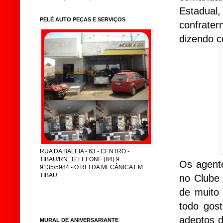
Estadual
PELÉ AUTO PEÇAS E SERVIÇOS
confrate
dizendo 
RUA DA BALEIA - 63 - CENTRO -
TIBAU/RN. TELEFONE (84) 9
Os agente
9135/5984 - O REI DA MECÂNICA EM
TIBAU
no Clube 
de muito 
todo gos
adeptos d
MURAL DE ANIVERSARIANTE