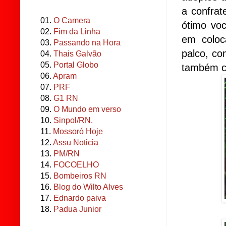
a confra
01.
O Camera
ótimo voc
02.
Fim da Linha
em coloc
03.
Passando na Hora
palco, co
04.
Thais Galvão
05.
Portal Globo
também c
06.
Apram
07.
PRF
08.
G1 RN
09.
O Mundo em verso
10.
Sinpol/RN.
11.
Mossoró Hoje
12.
Assu Noticia
13.
PM/RN
14.
FOCOELHO
15.
Bombeiros RN
16.
Blog do Wilto Alves
17.
Ednardo paiva
18.
Padua Junior