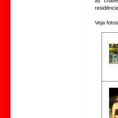
as chave
residênci
Veja foto