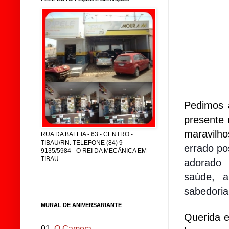
Pedimos 
presente 
maravilho
RUA DA BALEIA - 63 - CENTRO -
TIBAU/RN. TELEFONE (84) 9
errado po
9135/5984 - O REI DA MECÂNICA EM
TIBAU
adorado
saúde, am
sabedori
MURAL DE ANIVERSARIANTE
Querida e
01.
O Camera