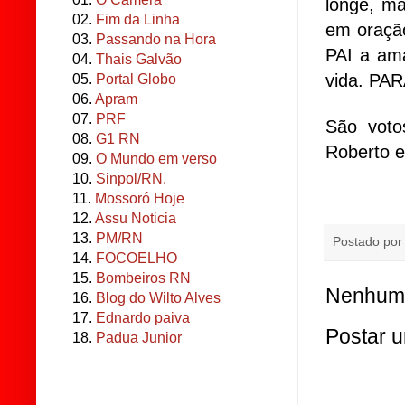
longe, ma
02.
Fim da Linha
em oração
03.
Passando na Hora
PAI a am
04.
Thais Galvão
vida. PA
05.
Portal Globo
06.
Apram
07.
PRF
São voto
08.
G1 RN
Roberto 
09.
O Mundo em verso
10.
Sinpol/RN.
11.
Mossoró Hoje
12.
Assu Noticia
13.
PM/RN
Postado po
14.
FOCOELHO
15.
Bombeiros RN
Nenhum 
16.
Blog do Wilto Alves
17.
Ednardo paiva
Postar 
18.
Padua Junior