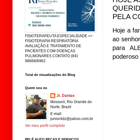
QUERID
PELA C
Hoje a fa
FISIOTERAPEUTA ESPECIALIDADE =>
ao senho
FISIOTERAPIA RESPIRATÓRIA
AVALIAÇÃO E TRATAMENTO DE
para AL
PACIENTES COM DOENÇAS
poderoso 
PULMONARES CONTATO (84)
98868/6962
Total de visualizações do Blog
Quem sou eu
Jr. Dantas
Mossoró, Rio Grande do
Norte, Brazil
E-mail:
junior4dz@yahoo.com.br
Ver meu perfil completo
PELÉ AUTO PEÇAS E SERVIÇOS