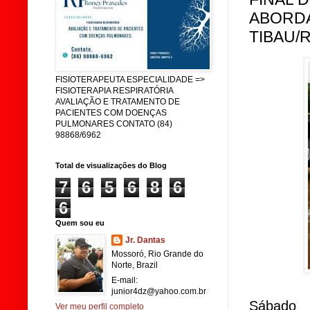
ABORDA
TIBAU/R
FISIOTERAPEUTA ESPECIALIDADE =>
FISIOTERAPIA RESPIRATÓRIA
AVALIAÇÃO E TRATAMENTO DE
PACIENTES COM DOENÇAS
PULMONARES CONTATO (84)
98868/6962
Total de visualizações do Blog
7
6
5
6
8
6
6
Quem sou eu
Jr. Dantas
Mossoró, Rio Grande do
Norte, Brazil
E-mail:
junior4dz@yahoo.com.br
Sábado 
Ver meu perfil completo