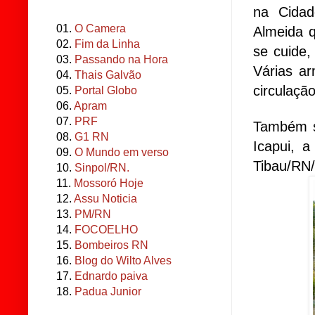
na Cidad
01.
O Camera
Almeida 
02.
Fim da Linha
se cuide,
03.
Passando na Hora
Várias ar
04.
Thais Galvão
circulaçã
05.
Portal Globo
06.
Apram
07.
PRF
Também sã
08.
G1 RN
Icapui, a
09.
O Mundo em verso
Tibau/RN/
10.
Sinpol/RN.
11.
Mossoró Hoje
12.
Assu Noticia
13.
PM/RN
14.
FOCOELHO
15.
Bombeiros RN
16.
Blog do Wilto Alves
17.
Ednardo paiva
18.
Padua Junior