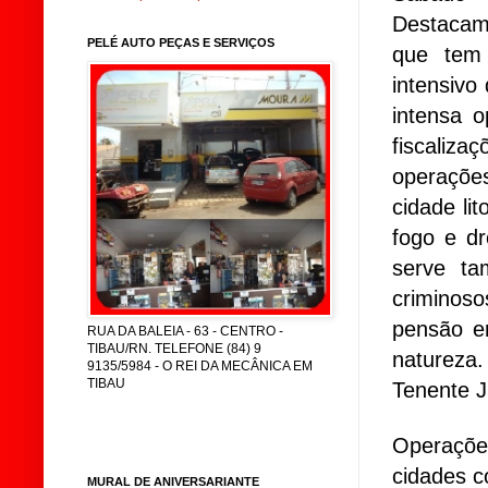
Destacam
PELÉ AUTO PEÇAS E SERVIÇOS
que tem
intensivo
intensa 
fiscaliza
operaçõe
cidade li
fogo e dr
serve ta
criminoso
pensão em
RUA DA BALEIA - 63 - CENTRO -
TIBAU/RN. TELEFONE (84) 9
natureza
9135/5984 - O REI DA MECÂNICA EM
TIBAU
Tenente J
Operaçõe
cidades c
MURAL DE ANIVERSARIANTE