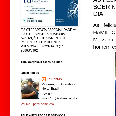
SOBRIN
DIA.
As felic
FISIOTERAPEUTA ESPECIALIDADE =>
HAMILTON
FISIOTERAPIA RESPIRATÓRIA
AVALIAÇÃO E TRATAMENTO DE
Mossoró,
PACIENTES COM DOENÇAS
homem es
PULMONARES CONTATO (84)
98868/6962
Total de visualizações do Blog
Quem sou eu
Jr. Dantas
Mossoró, Rio Grande do
Norte, Brazil
E-mail:
junior4dz@yahoo.com.br
Ver meu perfil completo
PELÉ AUTO PEÇAS E SERVIÇOS