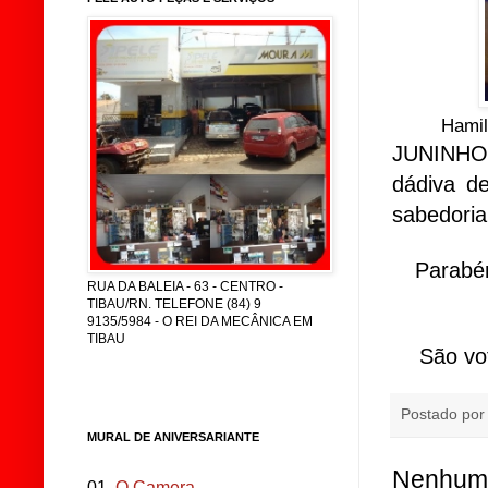
Hamil
JUNINHO 
dádiva de
sabedoria,
Parabé
RUA DA BALEIA - 63 - CENTRO -
TIBAU/RN. TELEFONE (84) 9
9135/5984 - O REI DA MECÂNICA EM
TIBAU
São vo
Postado po
MURAL DE ANIVERSARIANTE
Nenhum 
01.
O Camera