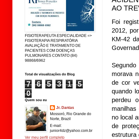
AO TRE
Foi regi
2012, por
FISIOTERAPEUTA ESPECIALIDADE =>
KM-42 da
FISIOTERAPIA RESPIRATÓRIA
AVALIAÇÃO E TRATAMENTO DE
Governad
PACIENTES COM DOENÇAS
PULMONARES CONTATO (84)
98868/6962
Segundo 
morava no
Total de visualizações do Blog
de cor v
7
6
5
3
1
5
quando l
0
perdeu o
Quem sou eu
manilhas 
Jr. Dantas
Mossoró, Rio Grande do
no local
Norte, Brazil
de prote
E-mail:
junior4dz@yahoo.com.br
estrutura
Ver meu perfil completo