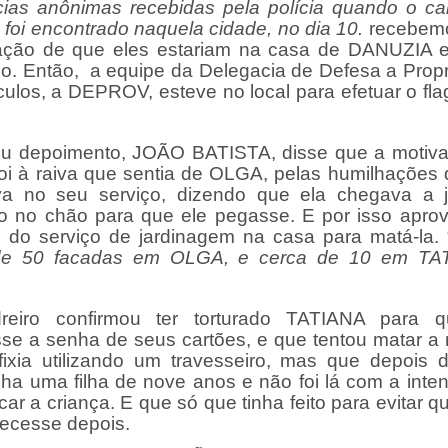
ias anônimas recebidas pela polícia quando o ca
s foi encontrado naquela cidade, no dia 10.
recebem
ação de que eles estariam na casa de DANUZIA
o. Então, a equipe da Delegacia de Defesa a Prop
culos, a DEPROV, esteve no local para efetuar o fla
u depoimento, JOÃO BATISTA, disse que a motiv
foi à raiva que sentia de OLGA, pelas humilhações 
a no seu serviço, dizendo que ela chegava a 
ro no chão para que ele pegasse. E por isso aprov
e do serviço de jardinagem na casa para matá-la. 
de 50 facadas em OLGA, e cerca de 10 em TA
reiro confirmou ter torturado TATIANA para q
se a senha de seus cartões, e que tentou matar a
fixia utilizando um travesseiro, mas que depois de
inha uma filha de nove anos e não foi lá com a inte
r a criança. E que só que tinha feito para evitar q
ecesse depois.