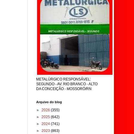
METALÚRGICO RESPONSÁVEL:
SEGUNDO - AV. RIO BRANCO - ALTO
DA CONCEIÇÃO - MOSSORÓ/RN
Arquivo do blog
►
2026
(355)
►
2025
(642)
►
2024
(741)
►
2023
(863)