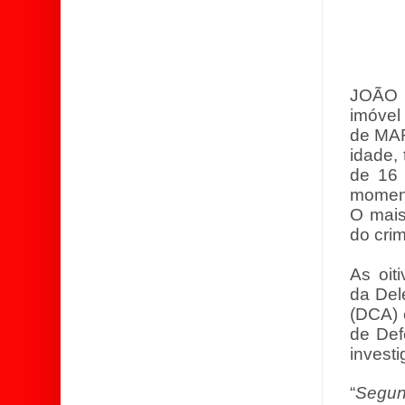
JOÃO 
imóvel
de MA
idade,
de 16
moment
O mais
do cri
As oit
da Del
(DCA)
de Def
invest
“
Segu