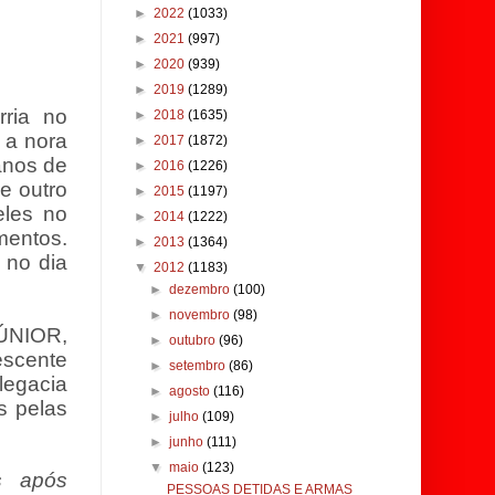
►
2022
(1033)
►
2021
(997)
►
2020
(939)
►
2019
(1289)
ria no
►
2018
(1635)
 a nora
►
2017
(1872)
nos de
►
2016
(1226)
e outro
►
2015
(1197)
les no
►
2014
(1222)
mentos.
►
2013
(1364)
 no dia
▼
2012
(1183)
►
dezembro
(100)
►
novembro
(98)
JÚNIOR,
►
outubro
(96)
escente
►
setembro
(86)
egacia
►
agosto
(116)
s pelas
►
julho
(109)
►
junho
(111)
▼
maio
(123)
s após
PESSOAS DETIDAS E ARMAS