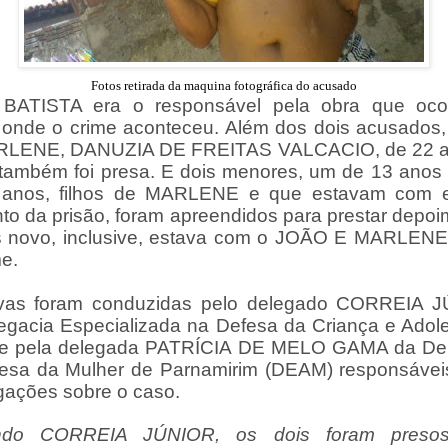
Fotos retirada da maquina fotográfica do acusado
BATISTA era o responsável pela obra que ocor
 onde o crime aconteceu. Além dos dois acusados,
RLENE, DANUZIA DE FREITAS VALCACIO, de 22 a
 também foi presa. E dois menores, um de 13 anos 
 anos, filhos de MARLENE e que estavam com e
o da prisão, foram apreendidos para prestar depoi
 novo, inclusive, estava com o JOÃO E MARLENE
me.
ivas foram conduzidas pelo delegado CORREIA 
egacia Especializada na Defesa da Criança e Adol
 e pela delegada PATRÍCIA DE MELO GAMA da Del
esa da Mulher de Parnamirim (DEAM) responsávei
igações sobre o caso.
ndo CORREIA JÚNIOR, os dois foram preso