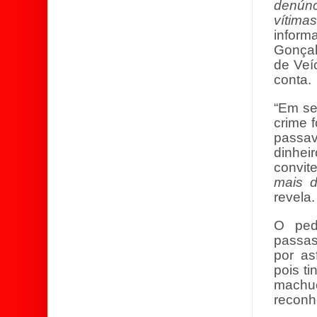
denúnc
vítima
inform
Gonçal
de Veí
conta.
“Em se
crime 
passav
dinhei
convit
mais 
revela.
O ped
passas
por as
pois t
machuca
reconh