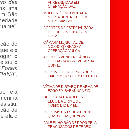
rro das
APREENDIDAS EM
OPERAÇÃO DA...
os uma
 em São
MULHER É ENCONTRADA
MORTA DENTRO DE UM
riedade
MURO NAS PR...
grante
”,
AGENTES DA ESPECIALIZADA
DE FURTOS E ROUBOS
LOCALI...
CÂMARA MUNICIPAL DE
ação do
MOSSORÓ REAGE A
que ele
OPERAÇÃO VULCA...
jogar o
AGENTES PENITENCIÁRIOS
eitou o
DEFLAGRAM GREVE NESTA
QUINT...
“
Foram
POLICIA FEDERAL PRENDE 7
TIANA
”,
EMPRESÁRIO E UM POLITICO
...
VÍTIMA DE DISPARO DE ARMA DE
ue ela
FOGO EM BARAÚNA VEIO ...
 menina
DELEGADA DA MULHER
ELUCIDA CRIME DE
sistiu,
HOMICÍDIO EM M...
nção de
POLICIAIS DA 1ª CIPM PRENDE
ue ela o
QUADRILHA QUE AGIA E...
PAI E FILHO SÃO DETIDOS PELA
PF ACUSADOS DE TRÁFIC...