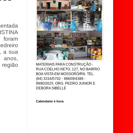
sentada
ISTINA
 foram
pedreiro
 a sua
 anos,
 região
MATERIAIS PARA CONSTRUÇÃO -
RUA COELHO NETO, 127, NO BAIRRO
BOA VISTA EM MOSSORÓ/RN. TEL.
(84) 3316/5702 - 98609/4386 -
9990/2625. ORG. PEDRO JUNIOR E
DEBORA SIBELLE
Calendario e hora