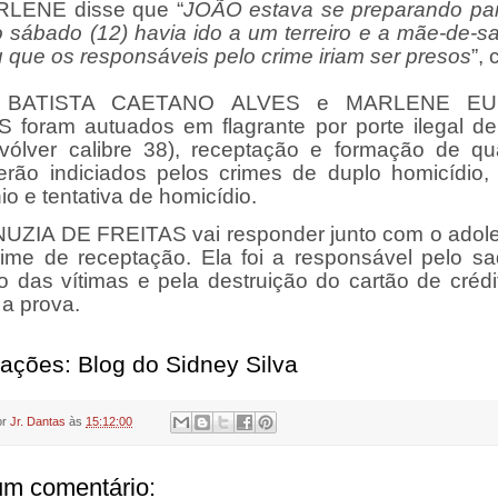
RLENE disse que “
JOÃO estava se preparando para
o sábado (12) havia ido a um terreiro e a mãe-de-sa
u que os responsáveis pelo crime iriam ser presos
”, 
 BATISTA CAETANO ALVES e MARLENE EU
foram autuados em flagrante por porte ilegal d
vólver calibre 38), receptação e formação de qua
erão indiciados pelos crimes de duplo homicídio, t
nio e tentativa de homicídio.
UZIA DE FREITAS vai responder junto com o adol
rime de receptação. Ela foi a responsável pelo s
ro das vítimas e pela destruição do cartão de crédi
 a prova.
ações: Blog do Sidney Silva
or
Jr. Dantas
às
15:12:00
m comentário: