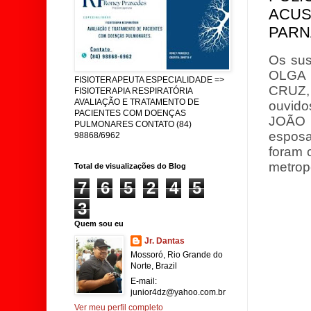
ACUS
PARN
Os sus
OLGA 
FISIOTERAPEUTA ESPECIALIDADE =>
CRUZ,
FISIOTERAPIA RESPIRATÓRIA
AVALIAÇÃO E TRATAMENTO DE
ouvidos
PACIENTES COM DOENÇAS
JOÃO 
PULMONARES CONTATO (84)
espos
98868/6962
foram 
metropo
Total de visualizações do Blog
7
6
5
2
4
5
3
Quem sou eu
Jr. Dantas
Mossoró, Rio Grande do
Norte, Brazil
E-mail:
junior4dz@yahoo.com.br
Ver meu perfil completo