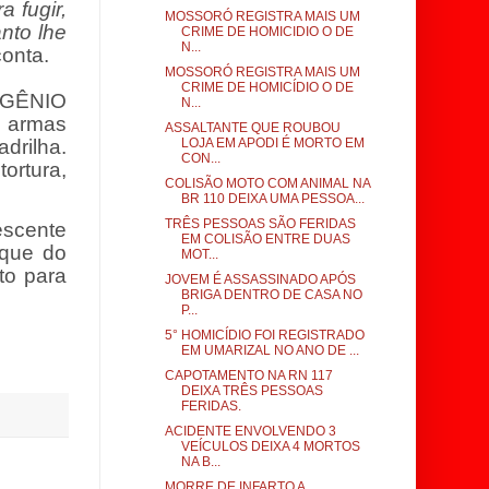
 fugir,
MOSSORÓ REGISTRA MAIS UM
nto lhe
CRIME DE HOMICIDIO O DE
N...
conta.
MOSSORÓ REGISTRA MAIS UM
CRIME DE HOMICÍDIO O DE
GÊNIO
N...
e armas
ASSALTANTE QUE ROUBOU
LOJA EM APODI É MORTO EM
drilha.
CON...
ortura,
COLISÃO MOTO COM ANIMAL NA
BR 110 DEIXA UMA PESSOA...
TRÊS PESSOAS SÃO FERIDAS
escente
EM COLISÃO ENTRE DUAS
aque do
MOT...
to para
JOVEM É ASSASSINADO APÓS
BRIGA DENTRO DE CASA NO
P...
5° HOMICÍDIO FOI REGISTRADO
EM UMARIZAL NO ANO DE ...
CAPOTAMENTO NA RN 117
DEIXA TRÊS PESSOAS
FERIDAS.
ACIDENTE ENVOLVENDO 3
VEÍCULOS DEIXA 4 MORTOS
NA B...
MORRE DE INFARTO A