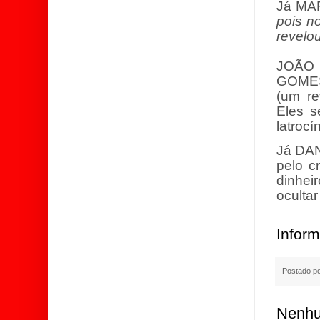
Já MA
pois n
revelo
JOÃO
GOMES 
(um re
Eles s
latrocí
Já DAN
pelo c
dinhei
ocultar
Inform
Postado p
Nenhu