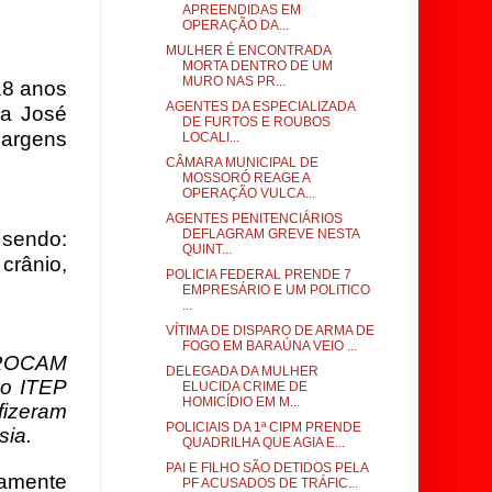
APREENDIDAS EM
OPERAÇÃO DA...
MULHER É ENCONTRADA
MORTA DENTRO DE UM
MURO NAS PR...
8 anos
AGENTES DA ESPECIALIZADA
ua José
DE FURTOS E ROUBOS
margens
LOCALI...
CÂMARA MUNICIPAL DE
MOSSORÓ REAGE A
OPERAÇÃO VULCA...
AGENTES PENITENCIÁRIOS
DEFLAGRAM GREVE NESTA
 sendo:
QUINT...
 crânio,
POLICIA FEDERAL PRENDE 7
EMPRESÁRIO E UM POLITICO
...
VÍTIMA DE DISPARO DE ARMA DE
FOGO EM BARAÚNA VEIO ...
 ROCAM
DELEGADA DA MULHER
do ITEP
ELUCIDA CRIME DE
HOMICÍDIO EM M...
fizeram
POLICIAIS DA 1ª CIPM PRENDE
sia.
QUADRILHA QUE AGIA E...
PAI E FILHO SÃO DETIDOS PELA
tamente
PF ACUSADOS DE TRÁFIC...