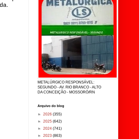
da.
METALÚRGICO RESPONSÁVEL:
SEGUNDO - AV. RIO BRANCO - ALTO
DA CONCEIÇÃO - MOSSORÓ/RN
Arquivo do blog
►
2026
(355)
►
2025
(642)
►
2024
(741)
►
2023
(863)