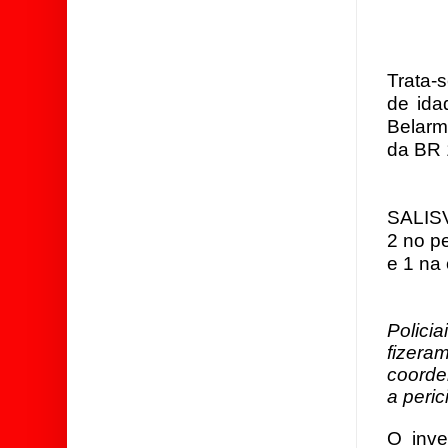
Trata
de ida
Belarm
da BR 
SALISV
2 no pe
e 1 na 
Polic
fizera
coorde
a peric
O inve