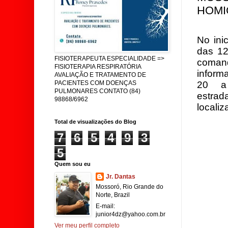
HOMIC
No ini
das 12
FISIOTERAPEUTA ESPECIALIDADE =>
comand
FISIOTERAPIA RESPIRATÓRIA
inform
AVALIAÇÃO E TRATAMENTO DE
20 a
PACIENTES COM DOENÇAS
PULMONARES CONTATO (84)
estrad
98868/6962
locali
Total de visualizações do Blog
7
6
5
4
9
3
5
Quem sou eu
Jr. Dantas
Mossoró, Rio Grande do
Norte, Brazil
E-mail:
junior4dz@yahoo.com.br
Ver meu perfil completo