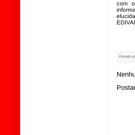
com o
inform
elucid
EDIVA
Postado p
Nenhu
Posta