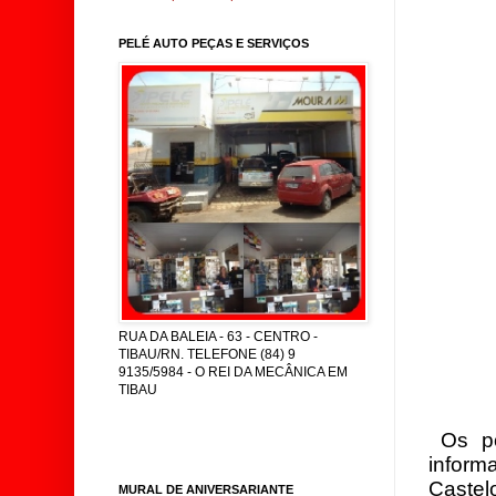
PELÉ AUTO PEÇAS E SERVIÇOS
RUA DA BALEIA - 63 - CENTRO -
TIBAU/RN. TELEFONE (84) 9
9135/5984 - O REI DA MECÂNICA EM
TIBAU
Os po
inform
Castel
MURAL DE ANIVERSARIANTE