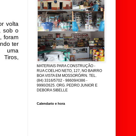
r volta
, sob o
, foram
ndo ter
m uma
 Tiros,
MATERIAIS PARA CONSTRUÇÃO -
RUA COELHO NETO, 127, NO BAIRRO
BOA VISTA EM MOSSORÓ/RN. TEL.
(84) 3316/5702 - 98609/4386 -
9990/2625. ORG. PEDRO JUNIOR E
DEBORA SIBELLE
Calendario e hora