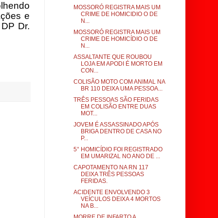
lhendo
MOSSORÓ REGISTRA MAIS UM
ações e
CRIME DE HOMICIDIO O DE
N...
 DP Dr.
MOSSORÓ REGISTRA MAIS UM
CRIME DE HOMICÍDIO O DE
N...
ASSALTANTE QUE ROUBOU
LOJA EM APODI É MORTO EM
CON...
COLISÃO MOTO COM ANIMAL NA
BR 110 DEIXA UMA PESSOA...
TRÊS PESSOAS SÃO FERIDAS
EM COLISÃO ENTRE DUAS
MOT...
JOVEM É ASSASSINADO APÓS
BRIGA DENTRO DE CASA NO
P...
5° HOMICÍDIO FOI REGISTRADO
EM UMARIZAL NO ANO DE ...
CAPOTAMENTO NA RN 117
DEIXA TRÊS PESSOAS
FERIDAS.
ACIDENTE ENVOLVENDO 3
VEÍCULOS DEIXA 4 MORTOS
NA B...
MORRE DE INFARTO A