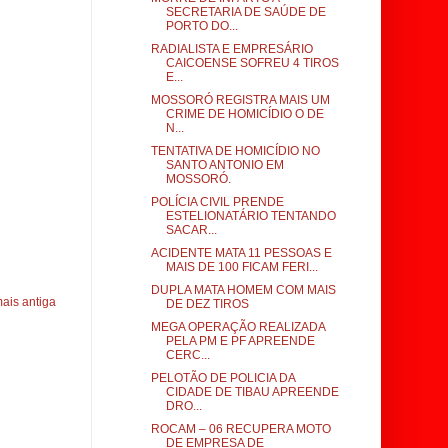
SECRETARIA DE SAÚDE DE
PORTO DO...
RADIALISTA E EMPRESÁRIO
CAICOENSE SOFREU 4 TIROS
E...
MOSSORÓ REGISTRA MAIS UM
CRIME DE HOMICÍDIO O DE
N...
TENTATIVA DE HOMICÍDIO NO
SANTO ANTONIO EM
MOSSORÓ.
POLÍCIA CIVIL PRENDE
ESTELIONATÁRIO TENTANDO
SACAR...
ACIDENTE MATA 11 PESSOAS E
MAIS DE 100 FICAM FERI...
DUPLA MATA HOMEM COM MAIS
ais antiga
DE DEZ TIROS
MEGA OPERAÇÃO REALIZADA
PELA PM E PF APREENDE
CERC...
PELOTÃO DE POLICIA DA
CIDADE DE TIBAU APREENDE
DRO...
ROCAM – 06 RECUPERA MOTO
DE EMPRESA DE