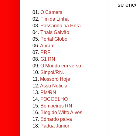
se enc
01.
O Camera
02.
Fim da Linha
03.
Passando na Hora
04.
Thais Galvão
05.
Portal Globo
06.
Apram
07.
PRF
08.
G1 RN
09.
O Mundo em verso
10.
Sinpol/RN.
11.
Mossoró Hoje
12.
Assu Noticia
13.
PM/RN
14.
FOCOELHO
15.
Bombeiros RN
16.
Blog do Wilto Alves
17.
Ednardo paiva
18.
Padua Junior