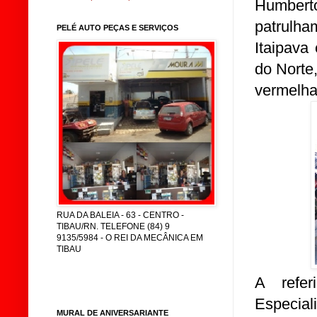
Humbert
patrulh
PELÉ AUTO PEÇAS E SERVIÇOS
Itaipava
do Norte
vermelha
RUA DA BALEIA - 63 - CENTRO -
TIBAU/RN. TELEFONE (84) 9
9135/5984 - O REI DA MECÂNICA EM
TIBAU
A refer
Especial
MURAL DE ANIVERSARIANTE