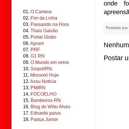
onde fo
apreensã
01.
O Camera
02.
Fim da Linha
03.
Passando na Hora
Postado po
04.
Thais Galvão
05.
Portal Globo
06.
Apram
Nenhum 
07.
PRF
08.
G1 RN
Postar 
09.
O Mundo em verso
10.
Sinpol/RN.
11.
Mossoró Hoje
12.
Assu Noticia
13.
PM/RN
14.
FOCOELHO
15.
Bombeiros RN
16.
Blog do Wilto Alves
17.
Ednardo paiva
18.
Padua Junior