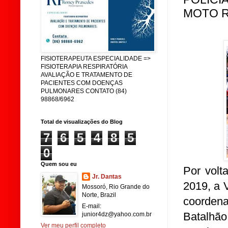
MOTO 
FISIOTERAPEUTA ESPECIALIDADE =>
FISIOTERAPIA RESPIRATÓRIA
AVALIAÇÃO E TRATAMENTO DE
PACIENTES COM DOENÇAS
PULMONARES CONTATO (84)
98868/6962
Total de visualizações do Blog
7
6
5
4
8
5
0
Quem sou eu
Por volt
Jr. Dantas
2019, a 
Mossoró, Rio Grande do
Norte, Brazil
coorden
E-mail:
Batalhã
junior4dz@yahoo.com.br
Ver meu perfil completo