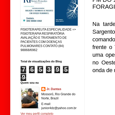
FORAGI
Na tarde
FISIOTERAPEUTA ESPECIALIDADE =>
Sargent
FISIOTERAPIA RESPIRATÓRIA
AVALIAÇÃO E TRATAMENTO DE
comando 
PACIENTES COM DOENÇAS
frente o
PULMONARES CONTATO (84)
98868/6962
uma oper
no Oest
Total de visualizações do Blog
7
6
5
3
9
5
onda de 
9
Quem sou eu
Jr. Dantas
Mossoró, Rio Grande do
Norte, Brazil
E-mail:
junior4dz@yahoo.com.br
Ver meu perfil completo