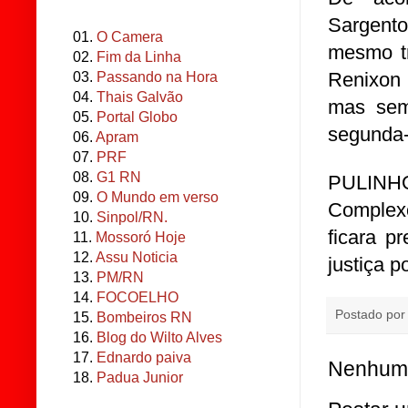
Sargen
01.
O Camera
mesmo tr
02.
Fim da Linha
Renixon 
03.
Passando na Hora
04.
Thais Galvão
mas sem 
05.
Portal Globo
segunda-f
06.
Apram
07.
PRF
08.
G1 RN
PULINHO 
09.
O Mundo em verso
Complex
10.
Sinpol/RN.
ficara p
11.
Mossoró Hoje
12.
Assu Noticia
justiça p
13.
PM/RN
14.
FOCOELHO
Postado po
15.
Bombeiros RN
16.
Blog do Wilto Alves
17.
Ednardo paiva
Nenhum 
18.
Padua Junior