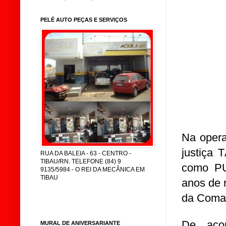
PELÉ AUTO PEÇAS E SERVIÇOS
Na opera
justiça
RUA DA BALEIA - 63 - CENTRO -
TIBAU/RN. TELEFONE (84) 9
como PU
9135/5984 - O REI DA MECÂNICA EM
TIBAU
anos de 
da Coma
De aco
MURAL DE ANIVERSARIANTE