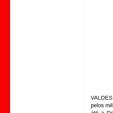
VALDESS
pelos mil
até a De