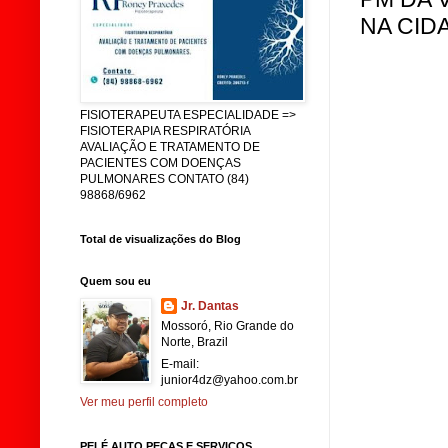
NA CID
FISIOTERAPEUTA ESPECIALIDADE =>
FISIOTERAPIA RESPIRATÓRIA
AVALIAÇÃO E TRATAMENTO DE
PACIENTES COM DOENÇAS
PULMONARES CONTATO (84)
98868/6962
Total de visualizações do Blog
Quem sou eu
Jr. Dantas
Mossoró, Rio Grande do
Norte, Brazil
E-mail:
junior4dz@yahoo.com.br
Ver meu perfil completo
PELÉ AUTO PEÇAS E SERVIÇOS