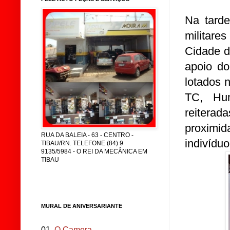
Na tarde
militar
Cidade d
apoio do
lotados 
TC, Hu
reitera
proximi
RUA DA BALEIA - 63 - CENTRO -
indivídu
TIBAU/RN. TELEFONE (84) 9
9135/5984 - O REI DA MECÂNICA EM
TIBAU
MURAL DE ANIVERSARIANTE
01.
O Camera