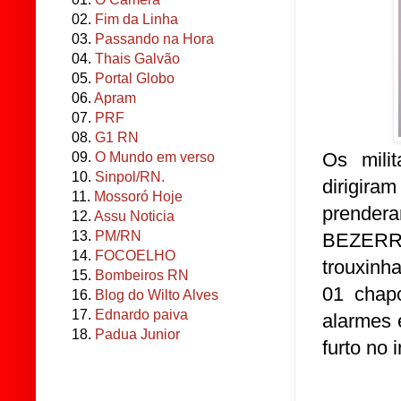
02.
Fim da Linha
03.
Passando na Hora
04.
Thais Galvão
05.
Portal Globo
06.
Apram
07.
PRF
08.
G1 RN
Os mili
09.
O Mundo em verso
10.
Sinpol/RN.
dirigira
11.
Mossoró Hoje
prendera
12.
Assu Noticia
13.
PM/RN
BEZERR
14.
FOCOELHO
trouxinh
15.
Bombeiros RN
01 chapo
16.
Blog do Wilto Alves
17.
Ednardo paiva
alarmes 
18.
Padua Junior
furto no 