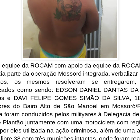
 equipe da ROCAM com apoio da equipe da ROCA
zia parte da operação Mossoró integrada, verbalizar
itos, os mesmos resolveram se entregarem,
ificados como sendo: EDSON DANIEL DANTAS DA 
os e DAVI FELIPE GOMES SIMÃO DA SILVA, 18
ores do Bairo Alto de São Manoel em Mossoró/
a foram conduzidos pelos milityares à Delegacia de 
de Plantão juntamente com uma motocicleta com regi
 por eles utilizada na ação criminosa, além de uma 
alibre 38 com três munições intactas, onde foram rea