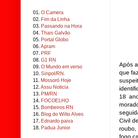
01.
O Camera
02.
Fim da Linha
03.
Passando na Hora
04.
Thais Galvão
05.
Portal Globo
06.
Apram
07.
PRF
08.
G1 RN
Após a
09.
O Mundo em verso
que fa
10.
Sinpol/RN.
suspe
11.
Mossoró Hoje
12.
Assu Noticia
ident
13.
PM/RN
18 an
14.
FOCOELHO
morad
15.
Bombeiros RN
seguid
16.
Blog do Wilto Alves
Civil 
17.
Ednardo paiva
18.
Padua Junior
roubo,
fogo c