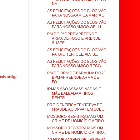
NA...
AS FELICITAÇÕES DO BLOG VÃO
PARA NOSSA AMIGA MARTA...
AS FELICITAÇÕES DO BLOG VÃO
PARA NOSSO AMIGO WELLI...
PM DO 2º DPRE APREENDE
ARMA DE FOGO E PRENDE
SUSPE...
AS FELICITAÇÕES DO BLOG VÃO
PARA O TEN. CEL. ALVIB...
AS FELICITAÇÕES DO BLOG VÃO
PARA NOSSO AMIGO REGIN...
PM DO DPM DE BARAÚNA DO 2º
ais antiga
BPM APREENDE ARMA DE
FO...
IRMÃS SÃO ASSASSINADAS E
MÃE BALEADA A TIROS
DENTR...
PRF IDENTIFICA TENTATIVA DE
FRAUDE AO DPVAT EM SOL...
MOSSORÓ REGISTRA MAIS UM
CRIME DE HOMICÍDIO A TIRO...
MOSSORÓ REGISTRA MAIS UM
CRIME DE HOMICÍDIO A TIRO...
AS HOMENAGENS DE JESSIANA