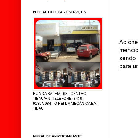
PELÉ AUTO PEÇAS E SERVIÇOS
Ao che
menci
sendo
para um
RUA DA BALEIA - 63 - CENTRO -
TIBAU/RN. TELEFONE (84) 9
9135/5984 - O REI DA MECÂNICA EM
TIBAU
MURAL DE ANIVERSARIANTE