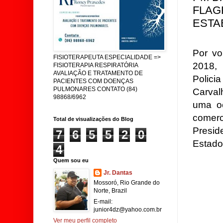
FLAG
ESTA
Por vo
FISIOTERAPEUTA ESPECIALIDADE =>
2018, 
FISIOTERAPIA RESPIRATÓRIA
AVALIAÇÃO E TRATAMENTO DE
Polici
PACIENTES COM DOENÇAS
PULMONARES CONTATO (84)
Carval
98868/6962
uma oc
comerc
Total de visualizações do Blog
Presid
7
6
5
5
2
0
Estado
4
Quem sou eu
Jr. Dantas
Mossoró, Rio Grande do
Norte, Brazil
E-mail:
junior4dz@yahoo.com.br
Ver meu perfil completo