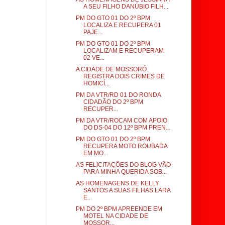
A SEU FILHO DANÚBIO FILH...
PM DO GTO 01 DO 2º BPM
LOCALIZA E RECUPERA 01
PAJE...
PM DO GTO 01 DO 2º BPM
LOCALIZAM E RECUPERAM
02 VE...
A CIDADE DE MOSSORÓ
REGISTRA DOIS CRIMES DE
HOMICÍ...
PM DA VTR/RD 01 DO RONDA
CIDADÃO DO 2º BPM
RECUPER...
PM DA VTR/ROCAM COM APOIO
DO DS-04 DO 12º BPM PREN...
PM DO GTO 01 DO 2º BPM
RECUPERA MOTO ROUBADA
EM MO...
AS FELICITAÇÕES DO BLOG VÃO
PARA MINHA QUERIDA SOB...
AS HOMENAGENS DE KELLY
SANTOS A SUAS FILHAS LARA
E...
PM DO 2º BPM APREENDE EM
MOTEL NA CIDADE DE
MOSSOR...