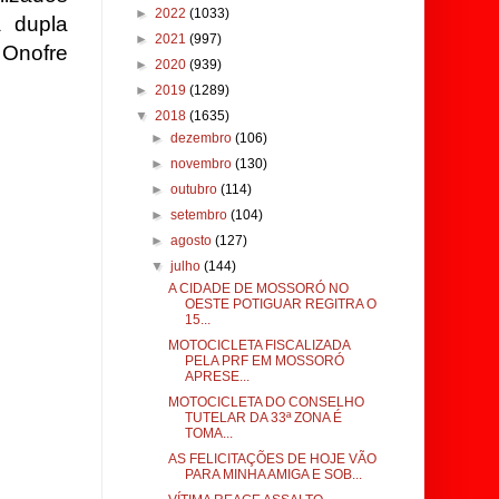
►
2022
(1033)
a dupla
►
2021
(997)
 Onofre
►
2020
(939)
►
2019
(1289)
▼
2018
(1635)
►
dezembro
(106)
►
novembro
(130)
►
outubro
(114)
►
setembro
(104)
►
agosto
(127)
▼
julho
(144)
A CIDADE DE MOSSORÓ NO
OESTE POTIGUAR REGITRA O
15...
MOTOCICLETA FISCALIZADA
PELA PRF EM MOSSORÓ
APRESE...
MOTOCICLETA DO CONSELHO
TUTELAR DA 33ª ZONA É
TOMA...
AS FELICITAÇÕES DE HOJE VÃO
PARA MINHA AMIGA E SOB...