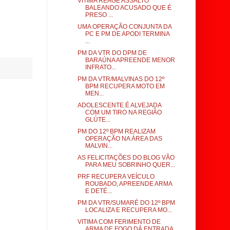
VÍTIMA REAGE ASSALTO
BALEANDO ACUSADO QUE É
PRESO ...
UMA OPERAÇÃO CONJUNTA DA
PC E PM DE APODI TERMINA
...
PM DA VTR DO DPM DE
BARAÚNA APREENDE MENOR
INFRATO...
PM DA VTR/MALVINAS DO 12º
BPM RECUPERA MOTO EM
MEN...
ADOLESCENTE É ALVEJADA
COM UM TIRO NA REGIÃO
GLÚTE...
PM DO 12º BPM REALIZAM
OPERAÇÃO NA ÁREA DAS
MALVIN...
AS FELICITAÇÕES DO BLOG VÃO
PARA MEU SOBRINHO QUER...
PRF RECUPERA VEÍCULO
ROUBADO, APREENDE ARMA
E DETÉ...
PM DA VTR/SUMARÉ DO 12º BPM
LOCALIZA E RECUPERA MO...
VITIMA COM FERIMENTO DE
ARMA DE FOGO DÁ ENTRADA