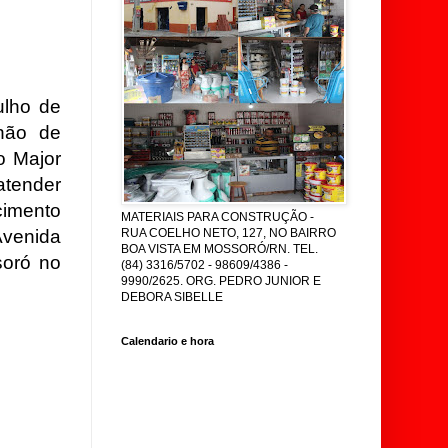
ulho de
lhão de
o Major
atender
cimento
MATERIAIS PARA CONSTRUÇÃO -
Avenida
RUA COELHO NETO, 127, NO BAIRRO
BOA VISTA EM MOSSORÓ/RN. TEL.
soró no
(84) 3316/5702 - 98609/4386 -
9990/2625. ORG. PEDRO JUNIOR E
DEBORA SIBELLE
Calendario e hora