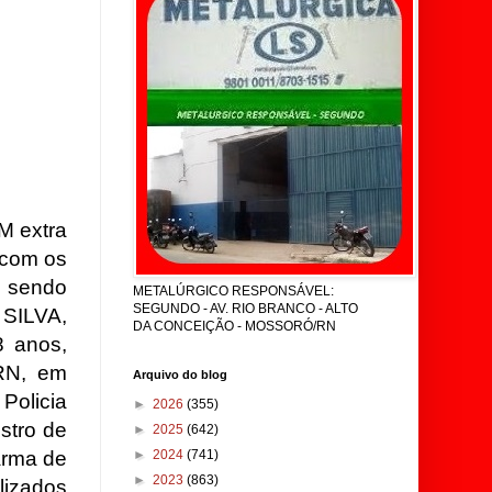
M extra
 com os
 sendo
METALÚRGICO RESPONSÁVEL:
SEGUNDO - AV. RIO BRANCO - ALTO
SILVA,
DA CONCEIÇÃO - MOSSORÓ/RN
 anos,
RN, em
Arquivo do blog
Policia
►
2026
(355)
stro de
►
2025
(642)
arma de
►
2024
(741)
►
2023
(863)
lizados