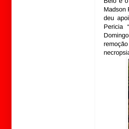
Belo e o
Madson F
deu apoi
Pericia 
Domingo
remoçã
necropsi