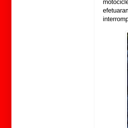
motocicl
efetuar
interrom