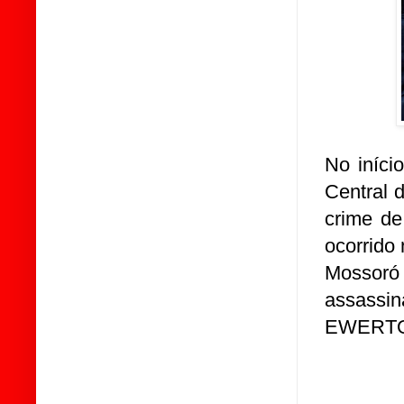
No iníci
Central 
crime de
ocorrido
Mossoró
assassi
EWERTO