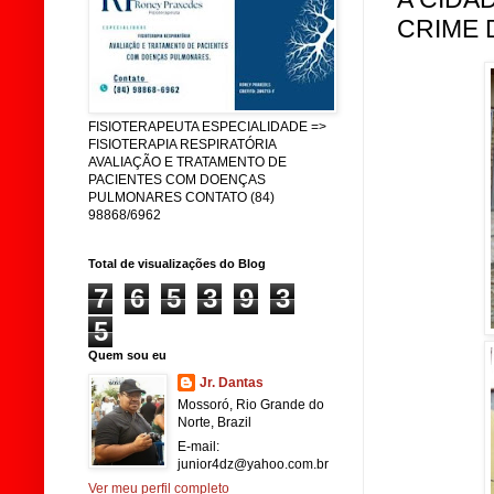
CRIME D
FISIOTERAPEUTA ESPECIALIDADE =>
FISIOTERAPIA RESPIRATÓRIA
AVALIAÇÃO E TRATAMENTO DE
PACIENTES COM DOENÇAS
PULMONARES CONTATO (84)
98868/6962
Total de visualizações do Blog
7
6
5
3
9
3
5
Quem sou eu
Jr. Dantas
Mossoró, Rio Grande do
Norte, Brazil
E-mail:
junior4dz@yahoo.com.br
Ver meu perfil completo