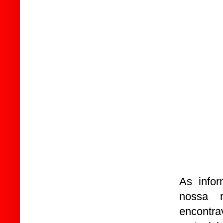
As infor
nossa 
encontr