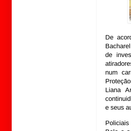
De acor
Bacharel
de inve
atirador
num car
Proteção
Liana A
continui
e seus a
Policiai