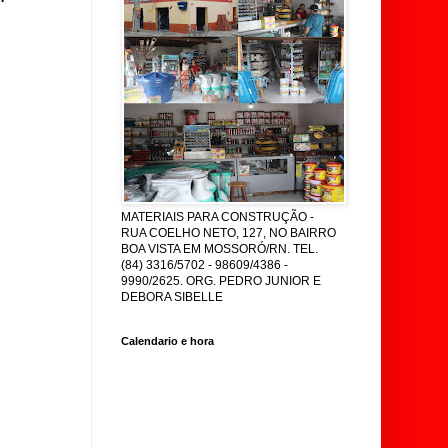
MATERIAIS PARA CONSTRUÇÃO -
RUA COELHO NETO, 127, NO BAIRRO
BOA VISTA EM MOSSORÓ/RN. TEL.
(84) 3316/5702 - 98609/4386 -
9990/2625. ORG. PEDRO JUNIOR E
DEBORA SIBELLE
Calendario e hora