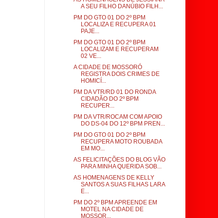
A SEU FILHO DANÚBIO FILH...
PM DO GTO 01 DO 2º BPM
LOCALIZA E RECUPERA 01
PAJE...
PM DO GTO 01 DO 2º BPM
LOCALIZAM E RECUPERAM
02 VE...
A CIDADE DE MOSSORÓ
REGISTRA DOIS CRIMES DE
HOMICÍ...
PM DA VTR/RD 01 DO RONDA
CIDADÃO DO 2º BPM
RECUPER...
PM DA VTR/ROCAM COM APOIO
DO DS-04 DO 12º BPM PREN...
PM DO GTO 01 DO 2º BPM
RECUPERA MOTO ROUBADA
EM MO...
AS FELICITAÇÕES DO BLOG VÃO
PARA MINHA QUERIDA SOB...
AS HOMENAGENS DE KELLY
SANTOS A SUAS FILHAS LARA
E...
PM DO 2º BPM APREENDE EM
MOTEL NA CIDADE DE
MOSSOR...