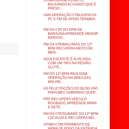
VÍTIMA REAGE ASSALTO
BALEANDO ACUSADO QUE É
PRESO ...
UMA OPERAÇÃO CONJUNTA DA
PC E PM DE APODI TERMINA
...
PM DA VTR DO DPM DE
BARAÚNA APREENDE MENOR
INFRATO...
PM DA VTR/MALVINAS DO 12º
BPM RECUPERA MOTO EM
MEN...
ADOLESCENTE É ALVEJADA
COM UM TIRO NA REGIÃO
GLÚTE...
PM DO 12º BPM REALIZAM
OPERAÇÃO NA ÁREA DAS
MALVIN...
AS FELICITAÇÕES DO BLOG VÃO
PARA MEU SOBRINHO QUER...
PRF RECUPERA VEÍCULO
ROUBADO, APREENDE ARMA
E DETÉ...
PM DA VTR/SUMARÉ DO 12º BPM
LOCALIZA E RECUPERA MO...
VITIMA COM FERIMENTO DE
ARMA DE FOGO DÁ ENTRADA