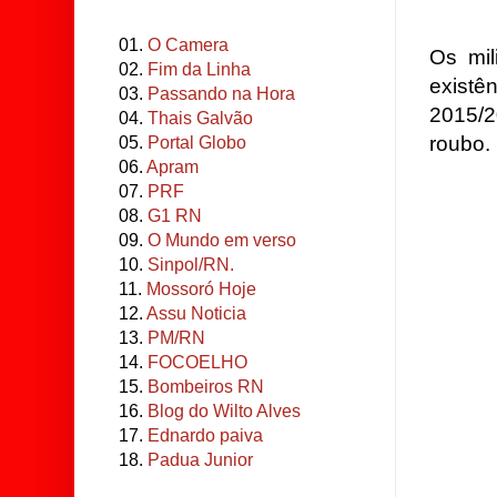
01.
O Camera
Os mil
02.
Fim da Linha
existê
03.
Passando na Hora
2015/2
04.
Thais Galvão
roubo.
05.
Portal Globo
06.
Apram
07.
PRF
08.
G1 RN
09.
O Mundo em verso
10.
Sinpol/RN.
11.
Mossoró Hoje
12.
Assu Noticia
13.
PM/RN
14.
FOCOELHO
15.
Bombeiros RN
16.
Blog do Wilto Alves
17.
Ednardo paiva
18.
Padua Junior