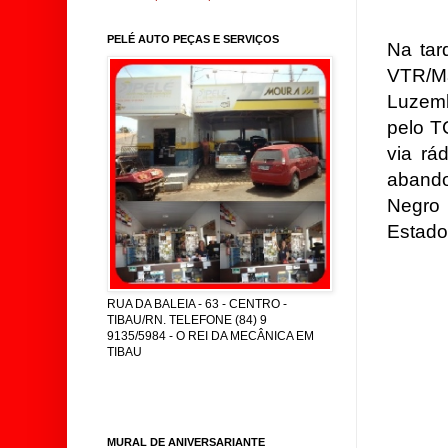
PELÉ AUTO PEÇAS E SERVIÇOS
Na tard
VTR/M
Luzemb
pelo T
via rá
abando
Negro
Estado
RUA DA BALEIA - 63 - CENTRO -
TIBAU/RN. TELEFONE (84) 9
9135/5984 - O REI DA MECÂNICA EM
TIBAU
MURAL DE ANIVERSARIANTE