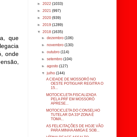
►
2022
(1033)
►
2021
(997)
►
2020
(939)
►
2019
(1289)
▼
2018
(1635)
a, que
►
dezembro
(106)
legacia
►
novembro
(130)
►
outubro
(114)
ó, onde
►
setembro
(104)
eensão,
►
agosto
(127)
▼
julho
(144)
A CIDADE DE MOSSORÓ NO
OESTE POTIGUAR REGITRA O
15...
MOTOCICLETA FISCALIZADA
PELA PRF EM MOSSORÓ
APRESE...
MOTOCICLETA DO CONSELHO
TUTELAR DA 33ª ZONA É
TOMA...
AS FELICITAÇÕES DE HOJE VÃO
PARA MINHA AMIGA E SOB...