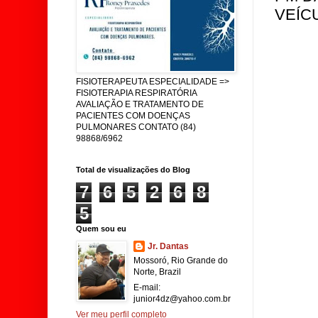
VEÍC
FISIOTERAPEUTA ESPECIALIDADE =>
FISIOTERAPIA RESPIRATÓRIA
AVALIAÇÃO E TRATAMENTO DE
PACIENTES COM DOENÇAS
PULMONARES CONTATO (84)
98868/6962
Total de visualizações do Blog
7
6
5
2
6
8
5
Quem sou eu
Jr. Dantas
Mossoró, Rio Grande do
Norte, Brazil
E-mail:
junior4dz@yahoo.com.br
Ver meu perfil completo