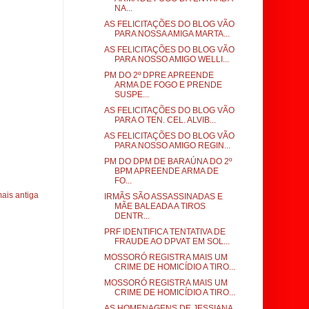
NA...
AS FELICITAÇÕES DO BLOG VÃO
PARA NOSSA AMIGA MARTA...
AS FELICITAÇÕES DO BLOG VÃO
PARA NOSSO AMIGO WELLI...
PM DO 2º DPRE APREENDE
ARMA DE FOGO E PRENDE
SUSPE...
AS FELICITAÇÕES DO BLOG VÃO
PARA O TEN. CEL. ALVIB...
AS FELICITAÇÕES DO BLOG VÃO
PARA NOSSO AMIGO REGIN...
PM DO DPM DE BARAÚNA DO 2º
BPM APREENDE ARMA DE
FO...
ais antiga
IRMÃS SÃO ASSASSINADAS E
MÃE BALEADA A TIROS
DENTR...
PRF IDENTIFICA TENTATIVA DE
FRAUDE AO DPVAT EM SOL...
MOSSORÓ REGISTRA MAIS UM
CRIME DE HOMICÍDIO A TIRO...
MOSSORÓ REGISTRA MAIS UM
CRIME DE HOMICÍDIO A TIRO...
AS HOMENAGENS DE JESSIANA