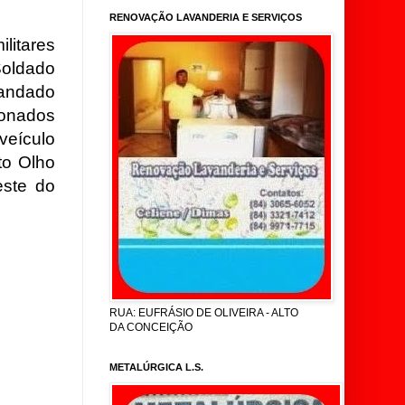
RENOVAÇÃO LAVANDERIA E SERVIÇOS
ilitares
oldado
mandado
ionados
veículo
to Olho
ste do
RUA: EUFRÁSIO DE OLIVEIRA - ALTO
DA CONCEIÇÃO
METALÚRGICA L.S.