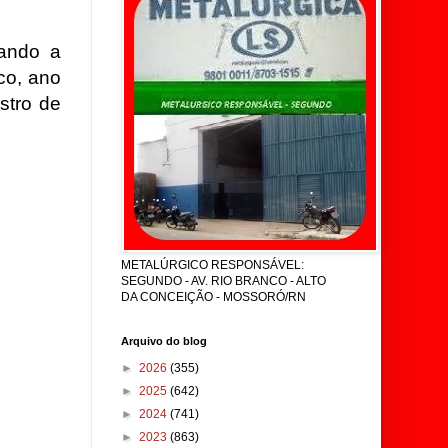
tando a
co, ano
stro de
METALÚRGICO RESPONSÁVEL:
SEGUNDO - AV. RIO BRANCO - ALTO
DA CONCEIÇÃO - MOSSORÓ/RN
Arquivo do blog
►
2026
(355)
►
2025
(642)
►
2024
(741)
►
2023
(863)