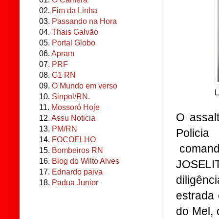
02.
Fim da Linha
03.
Passando na Hora
04.
Thais Galvão
05.
Portal Globo
06.
Apram
07.
PRF
08.
G1 RN
09.
O Mundo em verso
10.
Sinpol/RN.
11.
Mossoró Hoje
O assal
12.
Assu Noticia
13.
PM/RN
Polici
14.
FOCOELHO
comanda
15.
Bombeiros RN
16.
Blog do Wilto Alves
JOSELI
17.
Ednardo paiva
diligên
18.
Padua Junior
estrada
do Mel,