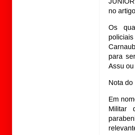
JUNIOR 
no artig
Os qua
policia
Carnaub
para se
Assu ou
Nota do 
Em nome
Milita
parabe
relevan