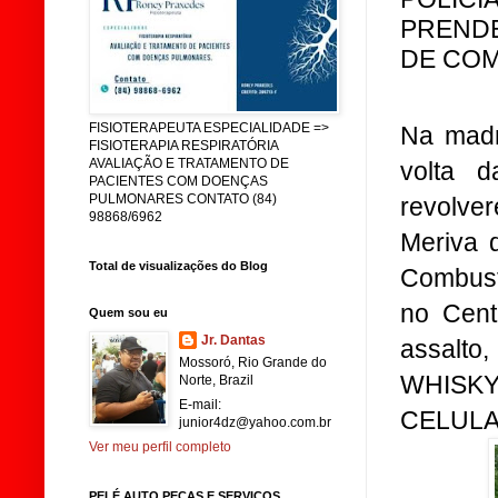
PRENDE
DE COM
FISIOTERAPEUTA ESPECIALIDADE =>
Na madr
FISIOTERAPIA RESPIRATÓRIA
AVALIAÇÃO E TRATAMENTO DE
volta 
PACIENTES COM DOENÇAS
PULMONARES CONTATO (84)
revolve
98868/6962
Meriva 
Total de visualizações do Blog
Combustí
no Cent
Quem sou eu
Jr. Dantas
assalto
Mossoró, Rio Grande do
WHISKY
Norte, Brazil
E-mail:
CELULAR
junior4dz@yahoo.com.br
Ver meu perfil completo
PELÉ AUTO PEÇAS E SERVIÇOS