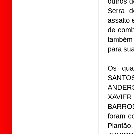
outros 
Serra d
assalto 
de combu
também 
para sua
Os qua
SANTOS
ANDERS
XAVIER
BARROS
foram co
Plantão