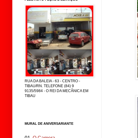
RUA DA BALEIA - 63 - CENTRO -
TIBAU/RN. TELEFONE (84) 9
9135/5984 - O REI DA MECÂNICA EM
TIBAU
MURAL DE ANIVERSARIANTE
01.
O Camera