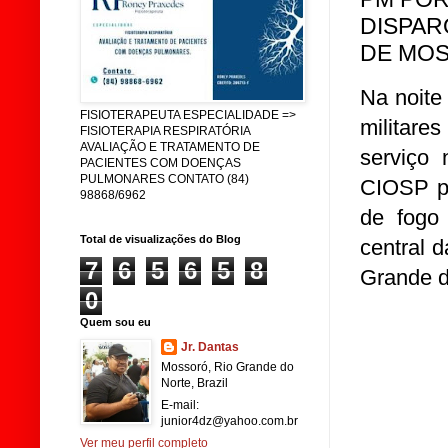
DISPAR
DE MOS
Na noite
FISIOTERAPEUTA ESPECIALIDADE =>
militare
FISIOTERAPIA RESPIRATÓRIA
AVALIAÇÃO E TRATAMENTO DE
serviço
PACIENTES COM DOENÇAS
PULMONARES CONTATO (84)
CIOSP pa
98868/6962
de fogo
Total de visualizações do Blog
central 
7
6
5
6
5
8
Grande d
0
Quem sou eu
Jr. Dantas
Mossoró, Rio Grande do
Norte, Brazil
E-mail:
junior4dz@yahoo.com.br
Ver meu perfil completo