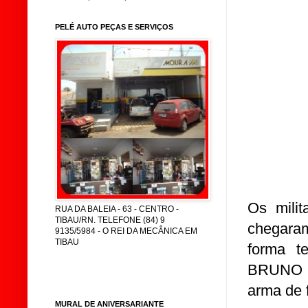
PELÉ AUTO PEÇAS E SERVIÇOS
Os milit
RUA DA BALEIA - 63 - CENTRO -
TIBAU/RN. TELEFONE (84) 9
chegaram
9135/5984 - O REI DA MECÂNICA EM
TIBAU
forma t
BRUNO 
arma de 
MURAL DE ANIVERSARIANTE