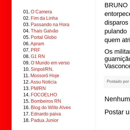
BRUNO i
01.
O Camera
entorpe
02.
Fim da Linha
disparo
03.
Passando na Hora
pulando
04.
Thais Galvão
05.
Portal Globo
quem atri
06.
Apram
07.
PRF
Os milit
08.
G1 RN
guarnição
09.
O Mundo em verso
Vasconce
10.
Sinpol/RN.
11.
Mossoró Hoje
Postado po
12.
Assu Noticia
13.
PM/RN
14.
FOCOELHO
Nenhum 
15.
Bombeiros RN
16.
Blog do Wilto Alves
Postar 
17.
Ednardo paiva
18.
Padua Junior