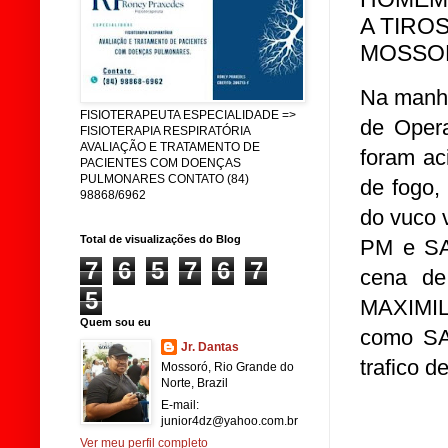
A TIRO
MOSSO
Na manha
FISIOTERAPEUTA ESPECIALIDADE =>
de Opera
FISIOTERAPIA RESPIRATÓRIA
AVALIAÇÃO E TRATAMENTO DE
foram ac
PACIENTES COM DOENÇAS
PULMONARES CONTATO (84)
de fogo,
98868/6962
do vuco 
Total de visualizações do Blog
PM e SA
7
6
5
7
6
7
cena de
5
MAXIMIL
Quem sou eu
como SA
Jr. Dantas
trafico d
Mossoró, Rio Grande do
Norte, Brazil
E-mail:
junior4dz@yahoo.com.br
Ver meu perfil completo