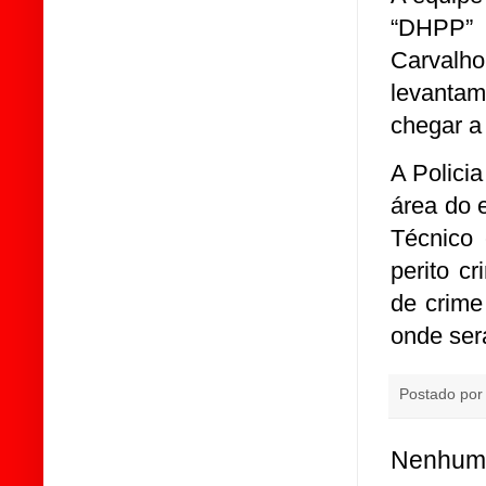
“DHPP” 
Carval
levanta
chegar a
A Polici
área do 
Técnico 
perito c
de crime
onde ser
Postado po
Nenhum 