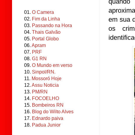
quando 
aproximar
01.
O Camera
em sua d
02.
Fim da Linha
03.
Passando na Hora
os cri
04.
Thais Galvão
identific
05.
Portal Globo
06.
Apram
07.
PRF
08.
G1 RN
09.
O Mundo em verso
10.
Sinpol/RN.
11.
Mossoró Hoje
12.
Assu Noticia
13.
PM/RN
14.
FOCOELHO
15.
Bombeiros RN
16.
Blog do Wilto Alves
17.
Ednardo paiva
18.
Padua Junior