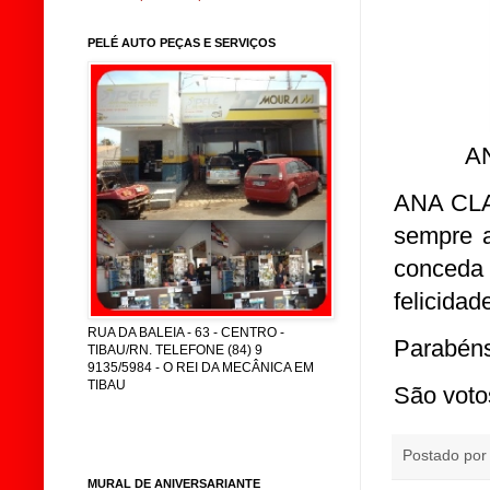
PELÉ AUTO PEÇAS E SERVIÇOS
A
ANA CLA
sempre a
conced
felicidad
RUA DA BALEIA - 63 - CENTRO -
Parabéns
TIBAU/RN. TELEFONE (84) 9
9135/5984 - O REI DA MECÂNICA EM
TIBAU
São voto
Postado po
MURAL DE ANIVERSARIANTE