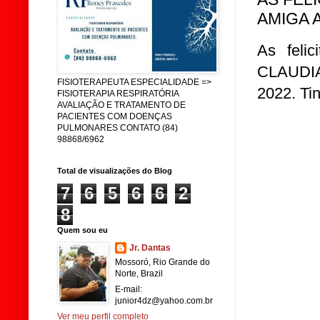
AMIGA 
As feli
CLAUDIA
FISIOTERAPEUTA ESPECIALIDADE =>
2022. Tin
FISIOTERAPIA RESPIRATÓRIA
AVALIAÇÃO E TRATAMENTO DE
PACIENTES COM DOENÇAS
PULMONARES CONTATO (84)
98868/6962
Total de visualizações do Blog
7
6
5
6
6
2
8
Quem sou eu
Jr. Dantas
Mossoró, Rio Grande do
Norte, Brazil
E-mail:
junior4dz@yahoo.com.br
Ver meu perfil completo