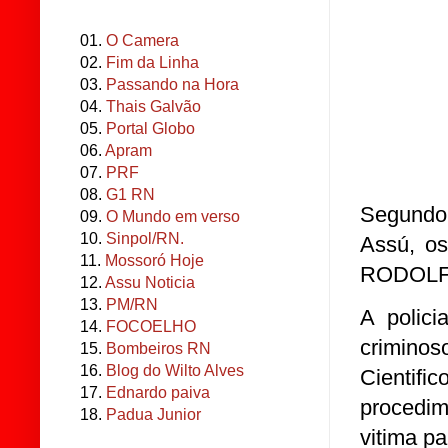
01.
O Camera
02.
Fim da Linha
03.
Passando na Hora
04.
Thais Galvão
05.
Portal Globo
06.
Apram
07.
PRF
08.
G1 RN
Segundo 
09.
O Mundo em verso
10.
Sinpol/RN.
Assú, os
11.
Mossoró Hoje
RODOLFO 
12.
Assu Noticia
13.
PM/RN
A polici
14.
FOCOELHO
criminos
15.
Bombeiros RN
16.
Blog do Wilto Alves
Cienti
17.
Ednardo paiva
procedim
18.
Padua Junior
vitima pa