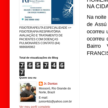
NA CID
Na noite
de Assú 
FISIOTERAPEUTA ESPECIALIDADE =>
ocorreu 
FISIOTERAPIA RESPIRATÓRIA
AVALIAÇÃO E TRATAMENTO DE
ocorreu 
PACIENTES COM DOENÇAS
PULMONARES CONTATO (84)
Bairro 
98868/6962
FRANCIS
Total de visualizações do Blog
7
6
5
7
4
6
7
Quem sou eu
Jr. Dantas
Mossoró, Rio Grande do
Norte, Brazil
E-mail:
junior4dz@yahoo.com.br
Ver meu perfil completo