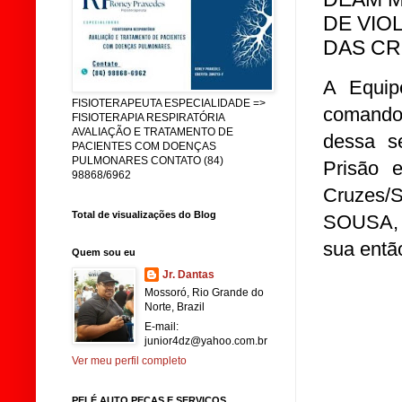
DE VIO
DAS CR
A Equip
FISIOTERAPEUTA ESPECIALIDADE =>
comando 
FISIOTERAPIA RESPIRATÓRIA
AVALIAÇÃO E TRATAMENTO DE
dessa s
PACIENTES COM DOENÇAS
PULMONARES CONTATO (84)
Prisão 
98868/6962
Cruzes/
Total de visualizações do Blog
SOUSA, 
sua entã
Quem sou eu
Jr. Dantas
Mossoró, Rio Grande do
Norte, Brazil
E-mail:
junior4dz@yahoo.com.br
Ver meu perfil completo
PELÉ AUTO PEÇAS E SERVIÇOS