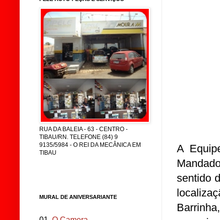
RUA DA BALEIA - 63 - CENTRO -
TIBAU/RN. TELEFONE (84) 9
9135/5984 - O REI DA MECÂNICA EM
A Equip
TIBAU
Mandado 
sentido 
localiz
MURAL DE ANIVERSARIANTE
Barrinh
01.
O Camera