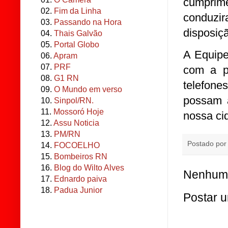
cumprime
02.
Fim da Linha
conduzi
03.
Passando na Hora
disposiçã
04.
Thais Galvão
05.
Portal Globo
A Equip
06.
Apram
07.
PRF
com a p
08.
G1 RN
telefon
09.
O Mundo em verso
possam a
10.
Sinpol/RN.
11.
Mossoró Hoje
nossa ci
12.
Assu Noticia
13.
PM/RN
Postado po
14.
FOCOELHO
15.
Bombeiros RN
16.
Blog do Wilto Alves
Nenhum 
17.
Ednardo paiva
18.
Padua Junior
Postar 