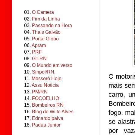
01.
O Camera
02.
Fim da Linha
03.
Passando na Hora
04.
Thais Galvão
05.
Portal Globo
06.
Apram
07.
PRF
08.
G1 RN
09.
O Mundo em verso
10.
Sinpol/RN.
O motori
11.
Mossoró Hoje
mais sem
12.
Assu Noticia
13.
PM/RN
carro, u
14.
FOCOELHO
Bombeiro
15.
Bombeiros RN
fogo, ma
16.
Blog do Wilto Alves
17.
Ednardo paiva
se alast
18.
Padua Junior
por va