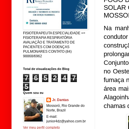
SOLAR 
MOSSO
Na manh
FISIOTERAPEUTA ESPECIALIDADE =>
condut
FISIOTERAPIA RESPIRATÓRIA
AVALIAÇÃO E TRATAMENTO DE
constr
PACIENTES COM DOENÇAS
PULMONARES CONTATO (84)
prolonga
98868/6962
Conjunto
Total de visualizações do Blog
no Oeste
7
6
5
2
4
7
fumaça n
5
área mai
Quem sou eu
Alagoinh
Jr. Dantas
chamas d
Mossoró, Rio Grande do
Norte, Brazil
E-mail:
junior4dz@yahoo.com.br
Ver meu perfil completo