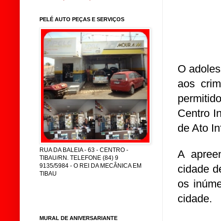
PELÉ AUTO PEÇAS E SERVIÇOS
O adoles
aos crim
permitid
Centro I
de Ato I
RUA DA BALEIA - 63 - CENTRO -
A apreen
TIBAU/RN. TELEFONE (84) 9
9135/5984 - O REI DA MECÂNICA EM
cidade d
TIBAU
os inúme
cidade.
MURAL DE ANIVERSARIANTE