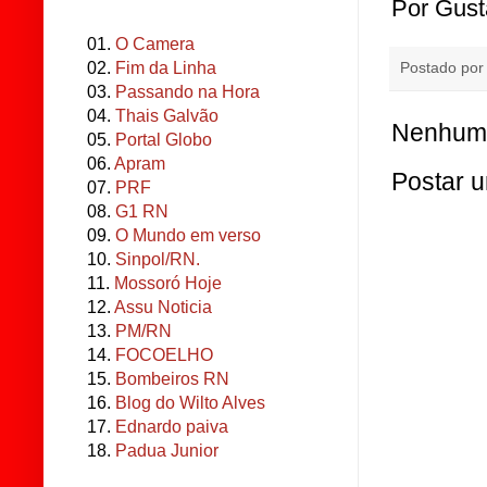
Por Gust
01.
O Camera
02.
Fim da Linha
Postado po
03.
Passando na Hora
04.
Thais Galvão
Nenhum 
05.
Portal Globo
06.
Apram
Postar 
07.
PRF
08.
G1 RN
09.
O Mundo em verso
10.
Sinpol/RN.
11.
Mossoró Hoje
12.
Assu Noticia
13.
PM/RN
14.
FOCOELHO
15.
Bombeiros RN
16.
Blog do Wilto Alves
17.
Ednardo paiva
18.
Padua Junior