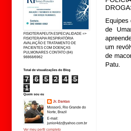
DROGAS
Equipes 
de Umar
FISIOTERAPEUTA ESPECIALIDADE =>
apreende
FISIOTERAPIA RESPIRATÓRIA
AVALIAÇÃO E TRATAMENTO DE
um revól
PACIENTES COM DOENÇAS
PULMONARES CONTATO (84)
de macon
98868/6962
Patu.
Total de visualizações do Blog
7
6
5
2
4
5
1
Quem sou eu
Jr. Dantas
Mossoró, Rio Grande do
Norte, Brazil
E-mail:
junior4dz@yahoo.com.br
Ver meu perfil completo