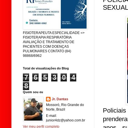
SEXUAL
FISIOTERAPEUTA ESPECIALIDADE =>
FISIOTERAPIA RESPIRATÓRIA
AVALIAÇÃO E TRATAMENTO DE
PACIENTES COM DOENÇAS
PULMONARES CONTATO (84)
98868/6962
Total de visualizações do Blog
7
6
5
3
0
4
8
Quem sou eu
Jr. Dantas
Mossoró, Rio Grande do
Policia
Norte, Brazil
E-mail:
prender
junior4dz@yahoo.com.br
anos, s
Ver meu perfil completo