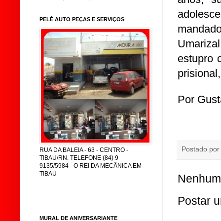
adolesc
PELÉ AUTO PEÇAS E SERVIÇOS
mandado 
Umariza
estupro 
prisional
Por Gust
Postado po
RUA DA BALEIA - 63 - CENTRO -
TIBAU/RN. TELEFONE (84) 9
9135/5984 - O REI DA MECÂNICA EM
TIBAU
Nenhum 
Postar 
MURAL DE ANIVERSARIANTE