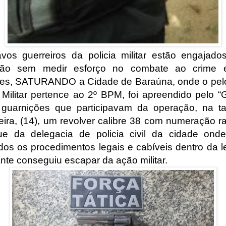
vos guerreiros da policia militar estão engajado
ção sem medir esforço no combate ao crime 
es, SATURANDO a Cidade de Baraúna, onde o pel
a Militar pertence ao 2º BPM, foi apreendido pelo “
 guarnições que participavam da operação, na t
feira, (14), um revolver calibre 38 com numeração r
ue da delegacia de policia civil da cidade ond
ados os procedimentos legais e cabíveis dentro da le
ante conseguiu escapar da ação militar.