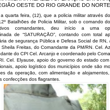
EGIÃO OESTE DO RIO GRANDE DO NORTE
 quarta feira, (12), que a policia militar através do
12º Batalhões de Policia Militar, sob o comando d
ctivos comandantes, deu início a uma op
inada de “SATURAÇÃO”, contando com total ap
ária de segurança Pública e Defesa Social de RN, 
. Sheila Freitas, do Comandante da PM/RN. Cel. A
ante do CPI Cel. Arcanjo e coordenado pelo Com
I. Cel. Elyause, apoio do governo do estado com 
ionais, apoio logístico dos municípios onde são m
es da operação, com alimentação e alojamentos, 
as confecções dos flagrantes.