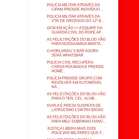
POLICIA MILITAR ATRAVÉS DA
CIPAM PRENDE INDIVÍDUO ...
POLICIA MILITAR ATRAVÉS DA
VTR DE GROSSOS DO 12º B...
GCM EM AÇÃO => A EQUIPE DA
GUARDA CIVIL DO ROPE AP...
AS FELICITAÇÕES DO BLOG VÃO
PARA NOSSA AMIGA MARTA...
O HORLANDU´S BAR AGORA
SERÁ WHATSBAR
POLÍCIA CIVIL RECUPERA
CARGA ROUBADA E PRENDE
HOME...
POLÍCIA PRENDE GRUPO COM
REVÓLVER EM AUTOMÓVEL
NA ...
AS FELICITAÇÕES DO BLOG VÃO
PARA O TEN. CEL. ALVIB...
DUPLA É PRESA SUSPEITA DE
LATROCÍNIO CONTRA IDOSO.
AS FELICITAÇÕES DO BLOG VÃO
PARA MEU SOBRINHO DANÚ...
JUSTIÇA LIBERA MAIS DOIS
POLICIAIS MILITARES QUE F...