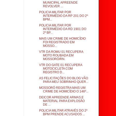
MUNICIPAL APREENDE
REVOLVER ...
POLICIA MILITAR POR
INTERMÉDIO DA RP 201 DO 2º
BPM...
POLICIA MILITAR POR
INTERMÉDIO DA RD 1901 DO
2º BP...
MAIS UM CRIME DE HOMICÍDIO
FOI REGISTRADO EM
MOSSO...
VTR DA ROMU 01 RECUPERA
MOTO ROUBADA EM
MOSSORÓ/RN.
VTR DO GATE 01 RECUPERA
MOTOCICLETA COM
REGISTRO D...
AS FELICITAÇÕES DO BLOG VÃO
PARA MEU SOBRINHO QUER...
MOSSORÓ REGISTRA MAIS UM
CRIME DE HOMICÍDIO O 146º...
DEICOR APREENDE ARMAS E
MATERIAL PARA EXPLOSÃO
DE ...
POLICIA MILITAR ATRAVÉS DO 2º
BPM PRENDE ACUSADOS ...