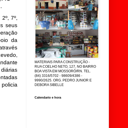
.
 2º, 7º,
os seus
eração
oio da
através
zevedo,
andante
MATERIAIS PARA CONSTRUÇÃO -
RUA COELHO NETO, 127, NO BAIRRO
diárias
BOA VISTA EM MOSSORÓ/RN. TEL.
(84) 3316/5702 - 98609/4386 -
ontadas
9990/2625. ORG. PEDRO JUNIOR E
policia
DEBORA SIBELLE
Calendario e hora