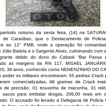
período noturno da sexta feira, (14) na SATU
 de Caraúbas, que o Destacamento de Policia 
nce ao 12° PMB, onde a operação foi comandad
e Júlio Batista e o Sargento Alves, culminando com a
agrante delido do dono do Cabaré “Bar Passa e
izado as margens da RN 117. MISAEL JANUÁR
S, 38 anos, conhecido como NENENZINHO DO C
 poder os militares encontraram: 55 pedras Crack 
erem comercializadas, 68 gramas de Crack inat
a de precisão, 01 trouxinha de maconha, 01 reló
r, sacos para embalar drogas, 206,00 reais em d
nado. O acusado foi levado a Delegacia de Policia C