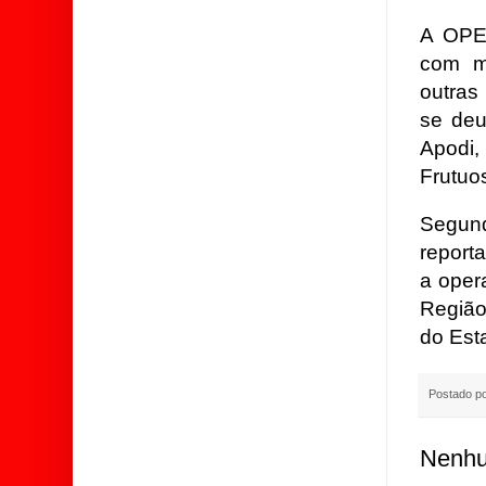
A OPE
com m
outras
se de
Apodi,
Frutuo
Segun
reporta
a oper
Região
do Est
Postado p
Nenhu