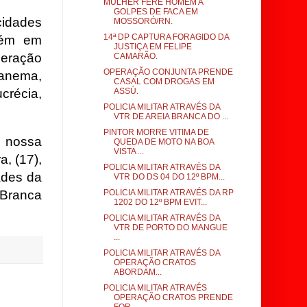
MULHER FERE HOMEM A
GOLPES DE FACA EM
idades
MOSSORÓ/RN.
14ª DP CAPTURA FORAGIDO DA
bém em
JUSTIÇA EM FELIPE
peração
CAMARÃO.
OPERAÇÃO CONJUNTA PRENDE
anema,
CASAL COM DROGAS EM
crécia,
ASSÚ.
POLICIA MILITAR ATRAVÉS DA
VTR DE AREIA BRANCA DO ...
PINTOR MORRE VITIMA DE
 nossa
QUEDA DE MOTO NA BOA
VISTA ...
a, (17),
POLICIA MILITAR ATRAVÉS DA
ades da
VTR DO DS 04 DO 12º BPM...
 Branca
POLICIA MILITAR ATRAVÉS DA RP
1202 DO 12º BPM EVIT...
POLICIA MILITAR ATRAVÉS DA
VTR DE PORTO DO MANGUE
...
POLICIA MILITAR ATRAVÉS DA
OPERAÇÃO CRATOS
ABORDAM...
POLICIA MILITAR ATRAVÉS
OPERAÇÃO CRATOS PRENDE