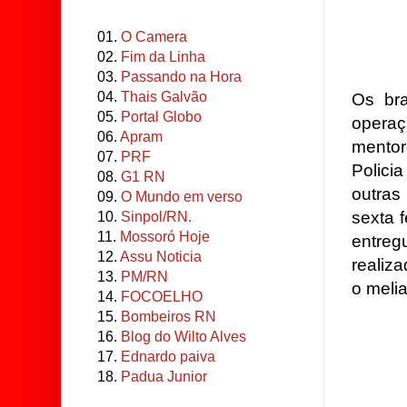
01.
O Camera
02.
Fim da Linha
03.
Passando na Hora
04.
Thais Galvão
Os bra
05.
Portal Globo
opera
06.
Apram
mentor
07.
PRF
Polici
08.
G1 RN
outras
09.
O Mundo em verso
sexta 
10.
Sinpol/RN.
11.
Mossoró Hoje
entreg
12.
Assu Noticia
realiz
13.
PM/RN
o meli
14.
FOCOELHO
15.
Bombeiros RN
16.
Blog do Wilto Alves
17.
Ednardo paiva
18.
Padua Junior