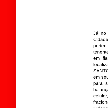
Já no 
Cidade
perte
tenent
em fl
local
SANTO
em seu
para s
balanç
celula
fracio