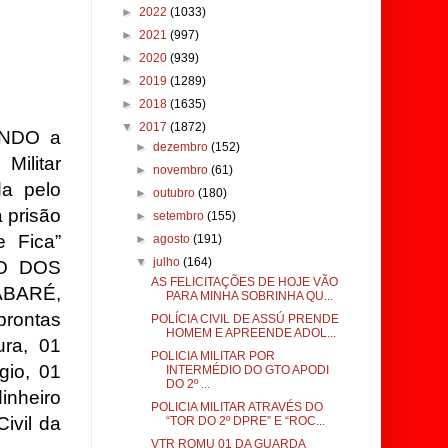
►
2022
(1033)
►
2021
(997)
►
2020
(939)
►
2019
(1289)
►
2018
(1635)
▼
2017
(1872)
RANDO a
►
dezembro
(152)
Militar
►
novembro
(61)
a pelo
►
outubro
(180)
 prisão
►
setembro
(155)
 Fica”
►
agosto
(191)
▼
julho
(164)
IO DOS
AS FELICITAÇÕES DE HOJE VÃO
ABARÉ,
PARA MINHA SOBRINHA QU...
prontas
POLÍCIA CIVIL DE ASSÚ PRENDE
HOMEM E APREENDE ADOL...
ura, 01
POLICIA MILITAR POR
gio, 01
INTERMÉDIO DO GTO APODI
DO 2º ...
inheiro
POLICIA MILITAR ATRAVÉS DO
ivil da
“TOR DO 2º DPRE” E “ROC...
VTR ROMU 01 DA GUARDA