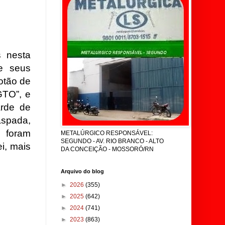
s nesta
e seus
otão de
GTO”, e
arde de
aspada,
e foram
METALÚRGICO RESPONSÁVEL:
SEGUNDO - AV. RIO BRANCO - ALTO
i, mais
DA CONCEIÇÃO - MOSSORÓ/RN
Arquivo do blog
►
2026
(355)
►
2025
(642)
►
2024
(741)
►
2023
(863)