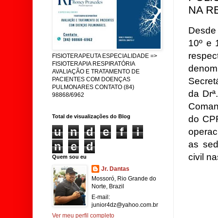
NA R
Desde a
10º e 
respe
FISIOTERAPEUTA ESPECIALIDADE =>
FISIOTERAPIA RESPIRATÓRIA
denom
AVALIAÇÃO E TRATAMENTO DE
Secret
PACIENTES COM DOENÇAS
PULMONARES CONTATO (84)
da Drª
98868/6962
Comand
Total de visualizações do Blog
do CPR
u
n
d
e
f
i
operac
as sed
n
e
d
civil n
Quem sou eu
Jr. Dantas
Mossoró, Rio Grande do
Norte, Brazil
E-mail:
junior4dz@yahoo.com.br
Ver meu perfil completo