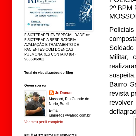
2º BPM
MOSSO
Policia
FISIOTERAPEUTA ESPECIALIDADE =>
composta
FISIOTERAPIA RESPIRATÓRIA
AVALIAÇÃO E TRATAMENTO DE
Soldado 
PACIENTES COM DOENÇAS
PULMONARES CONTATO (84)
Militar,
98868/6962
realiza
Total de visualizações do Blog
suspeita
Bairro S
Quem sou eu
revista 
Jr. Dantas
Mossoró, Rio Grande do
revolve
Norte, Brazil
deflagra
E-mail:
junior4dz@yahoo.com.br
Ver meu perfil completo
PELÉ AUTO PEÇAS E SERVIÇOS