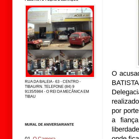
O acusa
BATISTA,
RUA DA BALEIA - 63 - CENTRO -
TIBAU/RN. TELEFONE (84) 9
Delegac
9135/5984 - O REI DA MECÂNICA EM
TIBAU
realizad
por porte
a fianç
MURAL DE ANIVERSARIANTE
liberdad
onde fica
01.
O Camera