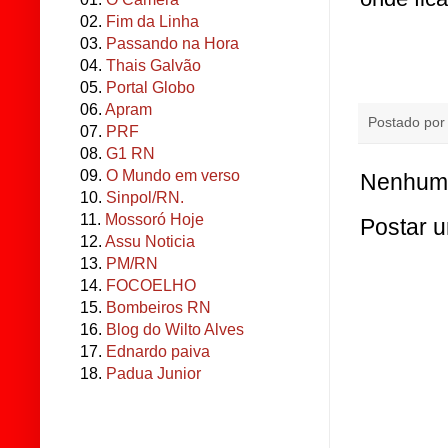
02.
Fim da Linha
03.
Passando na Hora
04.
Thais Galvão
05.
Portal Globo
06.
Apram
Postado po
07.
PRF
08.
G1 RN
09.
O Mundo em verso
Nenhum 
10.
Sinpol/RN.
11.
Mossoró Hoje
Postar 
12.
Assu Noticia
13.
PM/RN
14.
FOCOELHO
15.
Bombeiros RN
16.
Blog do Wilto Alves
17.
Ednardo paiva
18.
Padua Junior