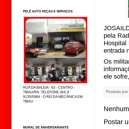
PELÉ AUTO PEÇAS E SERVIÇOS
JOSAILDO
pela Radi
Hospital
entrada n
Os milit
informaç
ele sofre
RUA DA BALEIA - 63 - CENTRO -
Postado po
TIBAU/RN. TELEFONE (84) 9
9135/5984 - O REI DA MECÂNICA EM
TIBAU
Nenhum 
Postar 
MURAL DE ANIVERSARIANTE