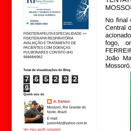
MOSSO
No final
Central 
acionado
FISIOTERAPEUTA ESPECIALIDADE =>
FISIOTERAPIA RESPIRATÓRIA
fogo, 
AVALIAÇÃO E TRATAMENTO DE
PACIENTES COM DOENÇAS
FERREIRA
PULMONARES CONTATO (84)
João Ma
98868/6962
Mossoró.
Total de visualizações do Blog
7
6
5
2
3
2
9
Quem sou eu
Jr. Dantas
Mossoró, Rio Grande do
Norte, Brazil
E-mail:
junior4dz@yahoo.com.br
Ver meu perfil completo