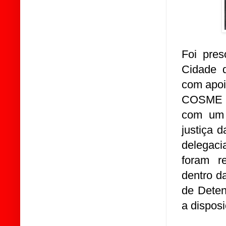
Foi pre
Cidade 
com apoi
COSME 
com um 
justiça 
delegaci
foram r
dentro d
de Deten
a disposi