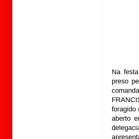
Na festa
preso pe
comanda
FRANCI
foragido
aberto e
delegaci
apresent