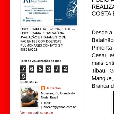
REALIZ
COSTA 
FISIOTERAPEUTA ESPECIALIDADE =>
Desde a ú
FISIOTERAPIA RESPIRATÓRIA
AVALIAÇÃO E TRATAMENTO DE
Batalhão
PACIENTES COM DOENÇAS
PULMONARES CONTATO (84)
Pimenta
98868/6962
Cesar, e
Total de visualizações do Blog
mais cri
7
6
5
3
7
2
Tibau, G
9
Mangue, 
Quem sou eu
Branca d
Jr. Dantas
Mossoró, Rio Grande do
Norte, Brazil
E-mail:
junior4dz@yahoo.com.br
Ver meu perfil completo