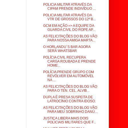
POLICIA MILITAR ATRAVÉS DA
CIPAM PRENDE INDIVÍDUO ...
POLICIA MILITAR ATRAVÉS DA
VTR DE GROSSOS DO 12º B...
GCM EM AÇÃO => A EQUIPE DA
GUARDA CIVIL DO ROPE AP...
AS FELICITAÇÕES DO BLOG VÃO
PARA NOSSA AMIGA MARTA...
O HORLANDU´S BAR AGORA
SERÁ WHATSBAR
POLÍCIA CIVIL RECUPERA
CARGA ROUBADA E PRENDE
HOME...
POLÍCIA PRENDE GRUPO COM
REVÓLVER EM AUTOMÓVEL
NA ...
AS FELICITAÇÕES DO BLOG VÃO
PARA O TEN. CEL. ALVIB...
DUPLA É PRESA SUSPEITA DE
LATROCÍNIO CONTRA IDOSO.
AS FELICITAÇÕES DO BLOG VÃO
PARA MEU SOBRINHO DANÚ...
JUSTIÇA LIBERA MAIS DOIS
POLICIAIS MILITARES QUE F...