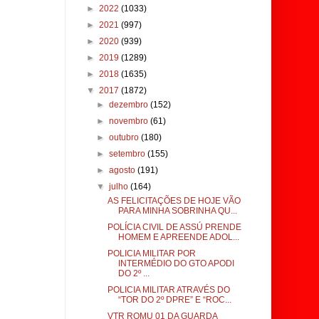
►
2022
(1033)
►
2021
(997)
►
2020
(939)
►
2019
(1289)
►
2018
(1635)
▼
2017
(1872)
►
dezembro
(152)
►
novembro
(61)
►
outubro
(180)
►
setembro
(155)
►
agosto
(191)
▼
julho
(164)
AS FELICITAÇÕES DE HOJE VÃO
PARA MINHA SOBRINHA QU...
POLÍCIA CIVIL DE ASSÚ PRENDE
HOMEM E APREENDE ADOL...
POLICIA MILITAR POR
INTERMÉDIO DO GTO APODI
DO 2º ...
POLICIA MILITAR ATRAVÉS DO
“TOR DO 2º DPRE” E “ROC...
VTR ROMU 01 DA GUARDA