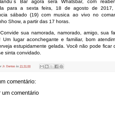
landu´s Bar agora será Whatsbar, com reabert
da para a sexta feira, 18 de agosto de 2017,
ncia sábado (19) com musica ao vivo no coma
nho Show, a partir das 17 horas.
 Convide sua namorada, namorado, amigo, sua fa
a! Um lugar aconchegante e familiar, bom atendi
rveja estupidamente gelada. Você não pode ficar d
se sinta convidado.
or
Jr. Dantas
às
21:31:00
m comentário:
r um comentário