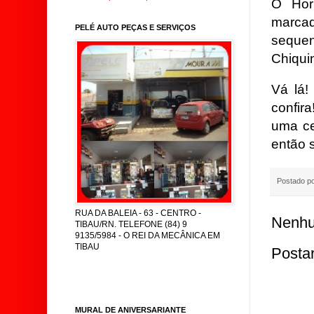
O Hor
marca
PELÉ AUTO PEÇAS E SERVIÇOS
seque
Chiqui
Vá lá!
confir
uma ce
então 
Postado p
RUA DA BALEIA - 63 - CENTRO -
Nenhu
TIBAU/RN. TELEFONE (84) 9
9135/5984 - O REI DA MECÂNICA EM
TIBAU
Posta
MURAL DE ANIVERSARIANTE