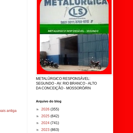
METALÚRGICO RESPONSÁVEL:
SEGUNDO - AV. RIO BRANCO - ALTO
DA CONCEIÇÃO - MOSSORÓ/RN
Arquivo do blog
►
2026
(355)
ais antiga
►
2025
(642)
►
2024
(741)
►
2023
(863)