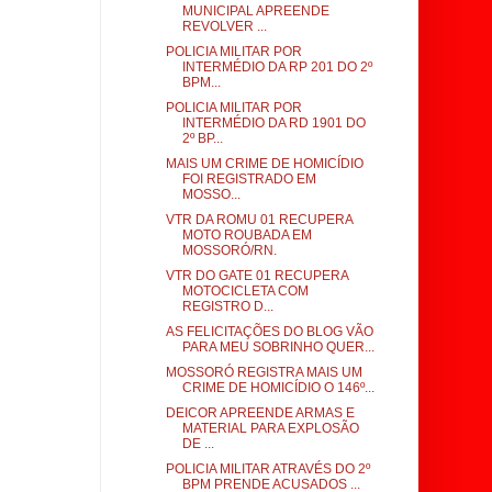
MUNICIPAL APREENDE
REVOLVER ...
POLICIA MILITAR POR
INTERMÉDIO DA RP 201 DO 2º
BPM...
POLICIA MILITAR POR
INTERMÉDIO DA RD 1901 DO
2º BP...
MAIS UM CRIME DE HOMICÍDIO
FOI REGISTRADO EM
MOSSO...
VTR DA ROMU 01 RECUPERA
MOTO ROUBADA EM
MOSSORÓ/RN.
VTR DO GATE 01 RECUPERA
MOTOCICLETA COM
REGISTRO D...
AS FELICITAÇÕES DO BLOG VÃO
PARA MEU SOBRINHO QUER...
MOSSORÓ REGISTRA MAIS UM
CRIME DE HOMICÍDIO O 146º...
DEICOR APREENDE ARMAS E
MATERIAL PARA EXPLOSÃO
DE ...
POLICIA MILITAR ATRAVÉS DO 2º
BPM PRENDE ACUSADOS ...