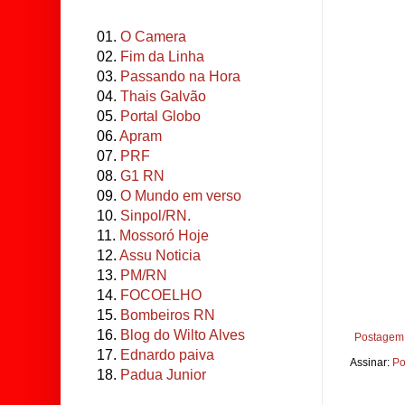
01.
O Camera
02.
Fim da Linha
03.
Passando na Hora
04.
Thais Galvão
05.
Portal Globo
06.
Apram
07.
PRF
08.
G1 RN
09.
O Mundo em verso
10.
Sinpol/RN.
11.
Mossoró Hoje
12.
Assu Noticia
13.
PM/RN
14.
FOCOELHO
15.
Bombeiros RN
16.
Blog do Wilto Alves
Postagem 
17.
Ednardo paiva
Assinar:
Po
18.
Padua Junior