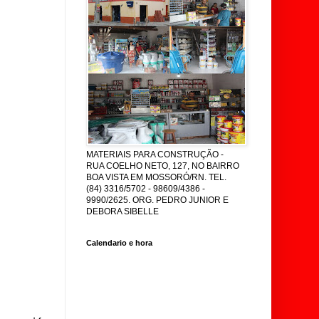
MATERIAIS PARA CONSTRUÇÃO -
RUA COELHO NETO, 127, NO BAIRRO
BOA VISTA EM MOSSORÓ/RN. TEL.
(84) 3316/5702 - 98609/4386 -
9990/2625. ORG. PEDRO JUNIOR E
DEBORA SIBELLE
Calendario e hora