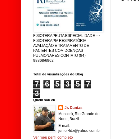
FISIOTERAPEUTA ESPECIALIDADE =>
FISIOTERAPIA RESPIRATÓRIA
AVALIAÇÃO E TRATAMENTO DE
PACIENTES COM DOENÇAS
PULMONARES CONTATO (84)
98868/6962
Total de visualizações do Blog
7
6
5
3
5
7
3
Quem sou eu
Jr. Dantas
Mossoró, Rio Grande do
Norte, Brazil
E-mail:
junior4dz@yahoo.com.br
Ver meu perfil completo