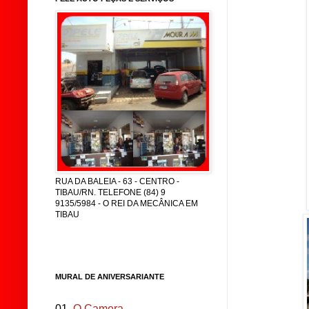
RUA DA BALEIA - 63 - CENTRO -
TIBAU/RN. TELEFONE (84) 9
9135/5984 - O REI DA MECÂNICA EM
TIBAU
MURAL DE ANIVERSARIANTE
01.
O Camera