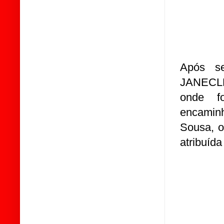
Após se
JANECLED
onde f
encamin
Sousa, o
atribuída