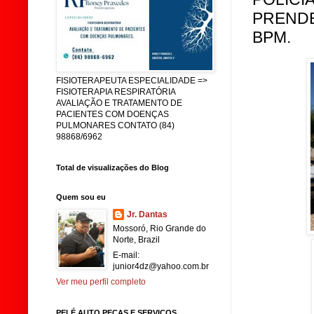
PRENDE
BPM.
FISIOTERAPEUTA ESPECIALIDADE =>
FISIOTERAPIA RESPIRATÓRIA
AVALIAÇÃO E TRATAMENTO DE
PACIENTES COM DOENÇAS
PULMONARES CONTATO (84)
98868/6962
Total de visualizações do Blog
Quem sou eu
Jr. Dantas
Mossoró, Rio Grande do
Norte, Brazil
E-mail:
junior4dz@yahoo.com.br
Ver meu perfil completo
PELÉ AUTO PEÇAS E SERVIÇOS