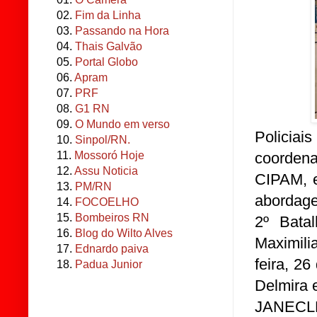
02.
Fim da Linha
03.
Passando na Hora
04.
Thais Galvão
05.
Portal Globo
06.
Apram
07.
PRF
08.
G1 RN
09.
O Mundo em verso
Policia
10.
Sinpol/RN.
coorden
11.
Mossoró Hoje
12.
Assu Noticia
CIPAM, e
13.
PM/RN
abordage
14.
FOCOELHO
15.
Bombeiros RN
2º Batal
16.
Blog do Wilto Alves
Maximil
17.
Ednardo paiva
feira, 2
18.
Padua Junior
Delmira 
JANECL