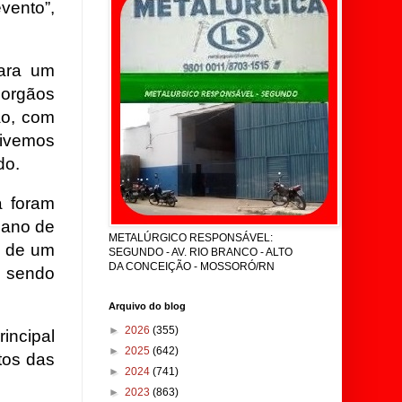
vento”,
para um
 orgãos
ão, com
tivemos
do.
a foram
lano de
METALÚRGICO RESPONSÁVEL:
o de um
SEGUNDO - AV. RIO BRANCO - ALTO
DA CONCEIÇÃO - MOSSORÓ/RN
 sendo
Arquivo do blog
►
2026
(355)
incipal
►
2025
(642)
tos das
►
2024
(741)
►
2023
(863)