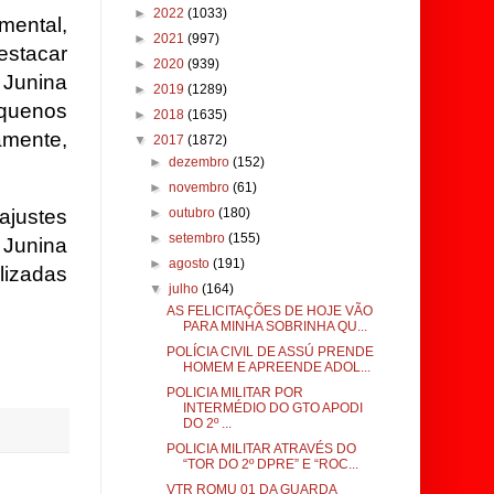
►
2022
(1033)
mental,
►
2021
(997)
estacar
►
2020
(939)
 Junina
►
2019
(1289)
equenos
►
2018
(1635)
amente,
▼
2017
(1872)
►
dezembro
(152)
►
novembro
(61)
ajustes
►
outubro
(180)
►
setembro
(155)
 Junina
►
agosto
(191)
lizadas
▼
julho
(164)
AS FELICITAÇÕES DE HOJE VÃO
PARA MINHA SOBRINHA QU...
POLÍCIA CIVIL DE ASSÚ PRENDE
HOMEM E APREENDE ADOL...
POLICIA MILITAR POR
INTERMÉDIO DO GTO APODI
DO 2º ...
POLICIA MILITAR ATRAVÉS DO
“TOR DO 2º DPRE” E “ROC...
VTR ROMU 01 DA GUARDA