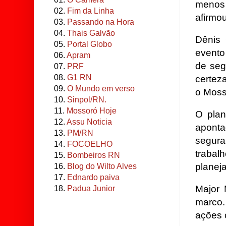
menos 
02.
Fim da Linha
afirmo
03.
Passando na Hora
04.
Thais Galvão
Dênis 
05.
Portal Globo
evento
06.
Apram
de seg
07.
PRF
08.
G1 RN
certez
09.
O Mundo em verso
o Moss
10.
Sinpol/RN.
11.
Mossoró Hoje
O plan
12.
Assu Noticia
aponta
13.
PM/RN
segura
14.
FOCOELHO
traba
15.
Bombeiros RN
planej
16.
Blog do Wilto Alves
17.
Ednardo paiva
Major 
18.
Padua Junior
marco.
ações 