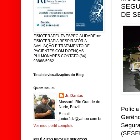
SEGU
DE S
FISIOTERAPEUTA ESPECIALIDADE =>
FISIOTERAPIA RESPIRATÓRIA
AVALIAÇÃO E TRATAMENTO DE
PACIENTES COM DOENÇAS
PULMONARES CONTATO (84)
98868/6962
Total de visualizações do Blog
Quem sou eu
Jr. Dantas
Mossoró, Rio Grande do
Norte, Brazil
Políci
E-mail:
Gerênc
junior4dz@yahoo.com.br
Segura
Ver meu perfil completo
(SESE
PELÉ AUTO PEÇAS E SERVIÇOS