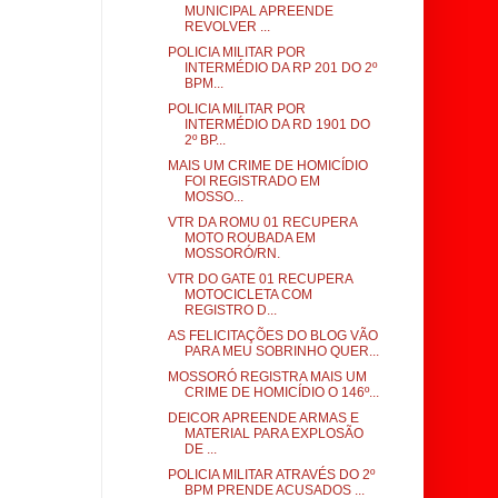
MUNICIPAL APREENDE
REVOLVER ...
POLICIA MILITAR POR
INTERMÉDIO DA RP 201 DO 2º
BPM...
POLICIA MILITAR POR
INTERMÉDIO DA RD 1901 DO
2º BP...
MAIS UM CRIME DE HOMICÍDIO
FOI REGISTRADO EM
MOSSO...
VTR DA ROMU 01 RECUPERA
MOTO ROUBADA EM
MOSSORÓ/RN.
VTR DO GATE 01 RECUPERA
MOTOCICLETA COM
REGISTRO D...
AS FELICITAÇÕES DO BLOG VÃO
PARA MEU SOBRINHO QUER...
MOSSORÓ REGISTRA MAIS UM
CRIME DE HOMICÍDIO O 146º...
DEICOR APREENDE ARMAS E
MATERIAL PARA EXPLOSÃO
DE ...
POLICIA MILITAR ATRAVÉS DO 2º
BPM PRENDE ACUSADOS ...