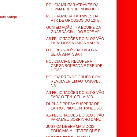
POLICIA MILITAR ATRAVÉS DA
CIPAM PRENDE INDIVÍDUO ...
POLICIA MILITAR ATRAVÉS DA
ais antiga
VTR DE GROSSOS DO 12º B...
GCM EM AÇÃO => A EQUIPE DA
GUARDA CIVIL DO ROPE AP...
AS FELICITAÇÕES DO BLOG VÃO
PARA NOSSA AMIGA MARTA...
O HORLANDU´S BAR AGORA
SERÁ WHATSBAR
POLÍCIA CIVIL RECUPERA
CARGA ROUBADA E PRENDE
HOME...
POLÍCIA PRENDE GRUPO COM
REVÓLVER EM AUTOMÓVEL
NA ...
AS FELICITAÇÕES DO BLOG VÃO
PARA O TEN. CEL. ALVIB...
DUPLA É PRESA SUSPEITA DE
LATROCÍNIO CONTRA IDOSO.
AS FELICITAÇÕES DO BLOG VÃO
PARA MEU SOBRINHO DANÚ...
JUSTIÇA LIBERA MAIS DOIS
POLICIAIS MILITARES QUE F...