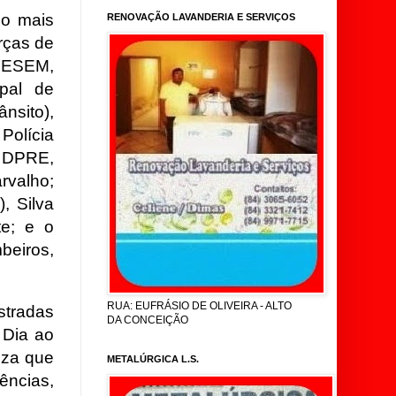
 o mais
RENOVAÇÃO LAVANDERIA E SERVIÇOS
rças de
 SESEM,
pal de
nsito),
Polícia
° DPRE,
rvalho;
, Silva
te; e o
beiros,
RUA: EUFRÁSIO DE OLIVEIRA - ALTO
stradas
DA CONCEIÇÃO
 Dia ao
eza que
METALÚRGICA L.S.
ências,