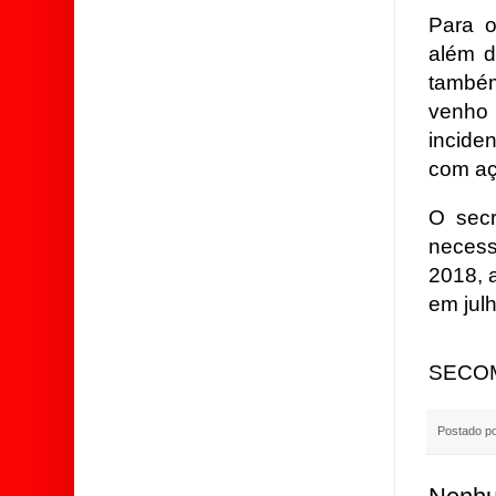
Para o
além d
também
venho 
incide
com açã
O secr
necess
2018, 
em jul
SECO
Postado p