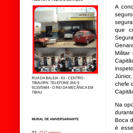
A conc
seguro
segura
que c
Segura
Genara
Milita
Capitã
inspet
Júnior
RUA DA BALEIA - 63 - CENTRO -
chefe 
TIBAU/RN. TELEFONE (84) 9
9135/5984 - O REI DA MECÂNICA EM
Capitão
TIBAU
Na opo
durant
Boca d
MURAL DE ANIVERSARIANTE
é esse
01.
O Camera