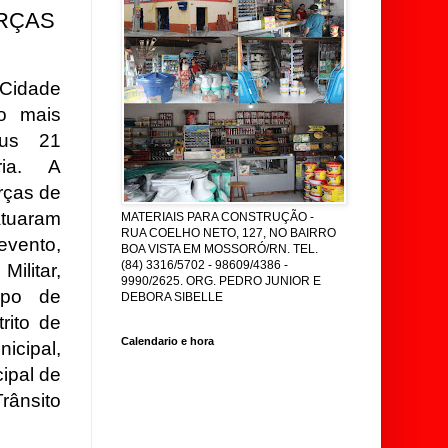
RÇAS
idade
o mais
eus 21
ria. A
rças de
tuaram
MATERIAIS PARA CONSTRUÇÃO -
RUA COELHO NETO, 127, NO BAIRRO
ento,
BOA VISTA EM MOSSORÓ/RN. TEL.
(84) 3316/5702 - 98609/4386 -
Militar,
9990/2625. ORG. PEDRO JUNIOR E
orpo de
DEBORA SIBELLE
rito de
Calendario e hora
icipal,
ipal de
rânsito