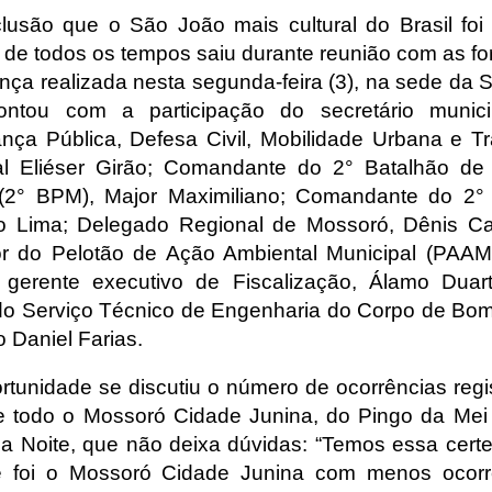
lusão que o São João mais cultural do Brasil foi
 de todos os tempos saiu durante reunião com as fo
nça realizada nesta segunda-feira (3), na sede da
ontou com a participação do secretário munici
nça Pública, Defesa Civil, Mobilidade Urbana e Trâ
l Eliéser Girão; Comandante do 2° Batalhão de 
r (2° BPM), Major Maximiliano; Comandante do 2
o Lima; Delegado Regional de Mossoró, Dênis Ca
or do Pelotão de Ação Ambiental Municipal (PAAM)
, gerente executivo de Fiscalização, Álamo Duar
do Serviço Técnico de Engenharia do Corpo de Bom
 Daniel Farias.
rtunidade se discutiu o número de ocorrências regi
e todo o Mossoró Cidade Junina, do Pingo da Mei
a Noite, que não deixa dúvidas: “Temos essa cert
 foi o Mossoró Cidade Junina com menos ocorr