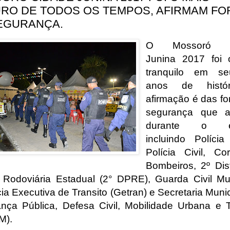
RO DE TODOS OS TEMPOS, AFIRMAM FO
EGURANÇA.
O Mossoró C
Junina 2017 foi 
tranquilo em s
anos de histó
afirmação é das fo
segurança que a
durante o ev
incluindo Polícia 
Polícia Civil, C
Bombeiros, 2º Dist
a Rodoviária Estadual (2° DPRE), Guarda Civil Mun
ia Executiva de Transito (Getran) e Secretaria Munic
nça Pública, Defesa Civil, Mobilidade Urbana e T
M).