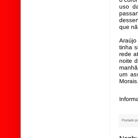
uso da
passan
desser
que nã
Araújo
tinha 
rede a
noite 
manhã,
um ass
Morais
Inform
Postado p