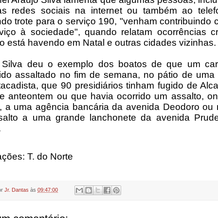
s redes sociais na internet ou também ao tele
do trote para o serviço 190, "venham contribuindo
viço à sociedade", quando relatam ocorrências cr
o está havendo em Natal e outras cidades vizinhas.
 Silva deu o exemplo dos boatos de que um carr
sido assaltado no fim de semana, no pátio de uma
tacadista, que 90 presidiários tinham fugido de Alc
de anteontem ou que havia ocorrido um assalto, o
 a uma agência bancária da avenida Deodoro o
alto a uma grande lanchonete da avenida Prud
.
ações: T. do Norte
or
Jr. Dantas
às
09:47:00