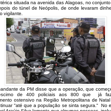
otérica situada na avenida das Alagoas, no conjunto 
epois do túnel de Neópolis, de onde levaram dinhe
 vigilante.
andante da PM disse que a operação, que começ
éscimo de 400 policiais aos 800 que já fa
amento ostensivo na Região Metropolitana de Nata
ntinuar "até que a população se sinta segura." No e
nel Araújo Silva lamenta que algumas pessoas, inclu