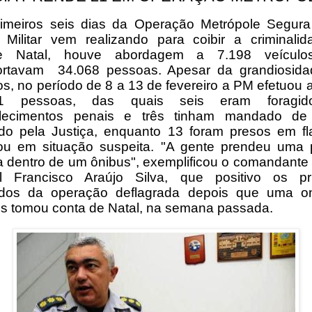
imeiros seis dias da Operação Metrópole Segur
a Militar vem realizando para coibir a criminali
e Natal, houve abordagem a 7.198 veículo
ortavam 34.068 pessoas. Apesar da grandiosid
s, no período de 8 a 13 de fevereiro a PM efetuou a
 pessoas, das quais seis eram foragi
elecimentos penais e três tinham mandado de 
do pela Justiça, enquanto 13 foram presos em fl
 ou em situação suspeita. "A gente prendeu uma
 dentro de um ônibus", exemplificou o comandante
l Francisco Araújo Silva, que positivo os pr
tados da operação deflagrada depois que uma o
os tomou conta de Natal, na semana passada.