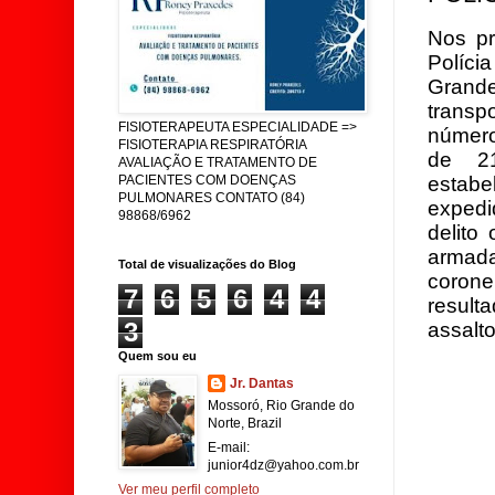
Nos pr
Políci
Grand
transp
FISIOTERAPEUTA ESPECIALIDADE =>
número
FISIOTERAPIA RESPIRATÓRIA
de 21
AVALIAÇÃO E TRATAMENTO DE
estab
PACIENTES COM DOENÇAS
PULMONARES CONTATO (84)
expedi
98868/6962
delito
armada
Total de visualizações do Blog
corone
7
6
5
6
4
4
resul
3
assalt
Quem sou eu
Jr. Dantas
Mossoró, Rio Grande do
Norte, Brazil
E-mail:
junior4dz@yahoo.com.br
Ver meu perfil completo