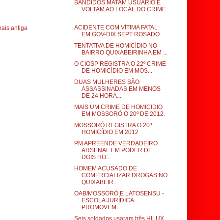
BANDIDOS MATAM USUÁRIO E
VOLTAM AO LOCAL DO CRIME
...
ACIDENTE COM VÍTIMA FATAL
ais antiga
EM GOV-DIX SEPT ROSADO
TENTATIVA DE HOMICÍDIO NO
BAIRRO QUIXABEIRINHA EM ...
O CIOSP REGISTRA O 22º CRIME
DE HOMICÍDIO EM MOS...
DUAS MULHERES SÃO
ASSASSINADAS EM MENOS
DE 24 HORA...
MAIS UM CRIME DE HOMICIDIO
EM MOSSORÓ O 20º DE 2012.
MOSSORÓ REGISTRA O 20º
HOMICÍDIO EM 2012
PM APREENDE VERDADEIRO
ARSENAL EM PODER DE
DOIS HO...
HOMEM ACUSADO DE
COMERCIALIZAR DROGAS NO
QUIXABEIR...
OAB/MOSSORÓ E LATOSENSU -
ESCOLA JURÍDICA
PROMOVEM...
Seis soldados usaram três HILUX