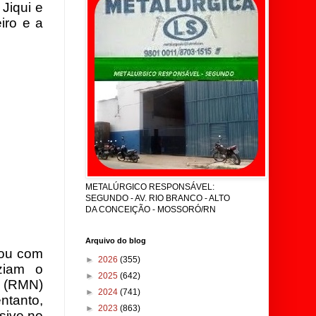
Jiqui e
iro e a
METALÚRGICO RESPONSÁVEL:
SEGUNDO - AV. RIO BRANCO - ALTO
DA CONCEIÇÃO - MOSSORÓ/RN
Arquivo do blog
ou com
►
2026
(355)
ziam o
►
2025
(642)
l (RMN)
►
2024
(741)
ntanto,
►
2023
(863)
sive no