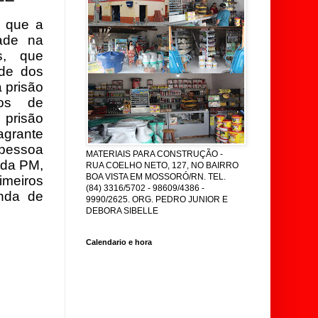
a que a
dade na
s, que
ade dos
 prisão
dos de
prisão
agrante
 pessoa
MATERIAIS PARA CONSTRUÇÃO -
 da PM,
RUA COELHO NETO, 127, NO BAIRRO
BOA VISTA EM MOSSORÓ/RN. TEL.
imeiros
(84) 3316/5702 - 98609/4386 -
nda de
9990/2625. ORG. PEDRO JUNIOR E
DEBORA SIBELLE
Calendario e hora