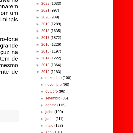
►
2022
(1033)
fonarem
►
2021
(997)
 com um
►
2020
(939)
iminais
►
2019
(1289)
►
2018
(1635)
►
2017
(1872)
o-forte
 grande
►
2016
(1226)
açuz na
►
2015
(1197)
ntem de
►
2014
(1222)
u mesmo
►
2013
(1364)
ente de
▼
2012
(1183)
►
dezembro
(100)
►
novembro
(98)
►
outubro
(96)
►
setembro
(86)
►
agosto
(116)
►
julho
(109)
►
junho
(111)
►
maio
(123)
►
abril
(101)