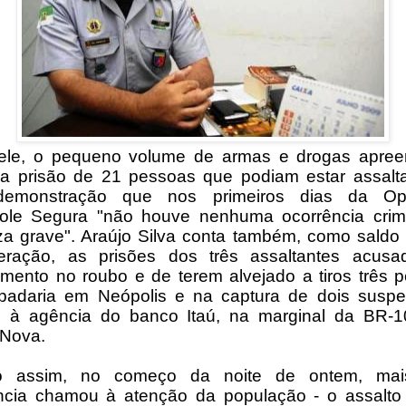
le, o pequeno volume de armas e drogas apree
a prisão de 21 pessoas que podiam estar assalt
emonstração que nos primeiros dias da Op
ole Segura "não houve nenhuma ocorrência crim
za grave". Araújo Silva conta também, como saldo 
eração, as prisões dos três assaltantes acusa
imento no roubo e de terem alvejado a tiros três 
adaria em Neópolis e na captura de dois suspe
o à agência do banco Itaú, na marginal da BR-
Nova.
 assim, no começo da noite de ontem, ma
ncia chamou à atenção da população - o assalt