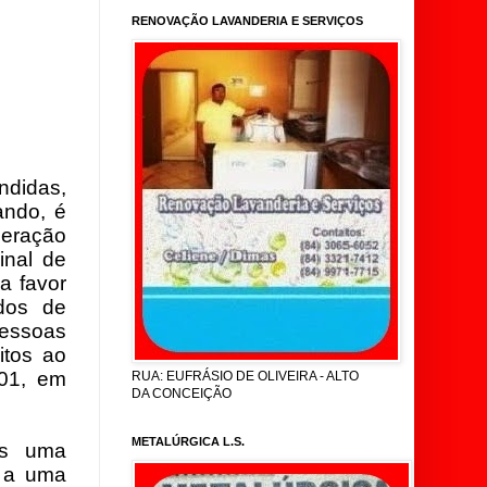
RENOVAÇÃO LAVANDERIA E SERVIÇOS
ndidas,
ando, é
eração
inal de
a favor
dos de
pessoas
itos ao
101, em
RUA: EUFRÁSIO DE OLIVEIRA - ALTO
DA CONCEIÇÃO
METALÚRGICA L.S.
is uma
o a uma