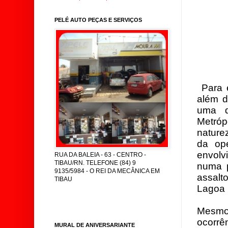
PELÉ AUTO PEÇAS E SERVIÇOS
Para e
além d
uma d
Metróp
nature
da op
envolv
RUA DA BALEIA - 63 - CENTRO -
TIBAU/RN. TELEFONE (84) 9
numa p
9135/5984 - O REI DA MECÂNICA EM
assalt
TIBAU
Lagoa 
Mesmo
ocorrê
MURAL DE ANIVERSARIANTE