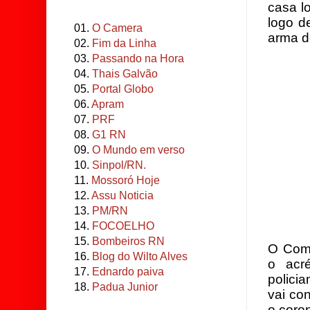
casa l
logo d
01.
O Camera
arma do
02.
Fim da Linha
03.
Passando na Hora
04.
Thais Galvão
05.
Portal Globo
06.
Apram
07.
PRF
08.
G1 RN
09.
O Mundo em verso
10.
Sinpol/RN.
11.
Mossoró Hoje
12.
Assu Noticia
13.
PM/RN
14.
FOCOELHO
15.
Bombeiros RN
O Com
16.
Blog do Wilto Alves
o acr
17.
Ednardo paiva
polici
18.
Padua Junior
vai co
o coro