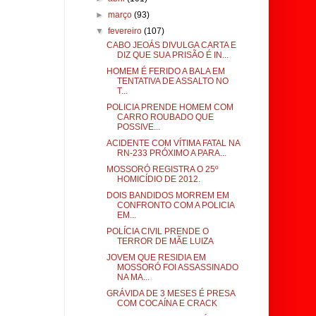
►
março
(93)
▼
fevereiro
(107)
CABO JEOÁS DIVULGA CARTA E
DIZ QUE SUA PRISÃO É IN...
HOMEM É FERIDO A BALA EM
TENTATIVA DE ASSALTO NO
T...
POLICIA PRENDE HOMEM COM
CARRO ROUBADO QUE
POSSIVE...
ACIDENTE COM VÍTIMA FATAL NA
RN-233 PRÓXIMO A PARA...
MOSSORÓ REGISTRA O 25º
HOMICÍDIO DE 2012.
DOIS BANDIDOS MORREM EM
CONFRONTO COM A POLICIA
EM...
POLÍCIA CIVIL PRENDE O
TERROR DE MÃE LUIZA
JOVEM QUE RESIDIA EM
MOSSORÓ FOI ASSASSINADO
NA MA...
GRÁVIDA DE 3 MESES É PRESA
COM COCAÍNA E CRACK