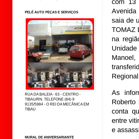
com 13 t
Avenida 
PELÉ AUTO PEÇAS E SERVIÇOS
saia de 
TOMAZ DE
na regiã
Unidade
Manoel,
transfe
Regional
As info
RUA DA BALEIA - 63 - CENTRO -
TIBAU/RN. TELEFONE (84) 9
Roberto 
9135/5984 - O REI DA MECÂNICA EM
TIBAU
conta q
entre vi
e assass
MURAL DE ANIVERSARIANTE