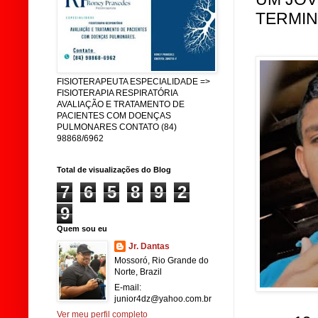
TERMIN
FISIOTERAPEUTA ESPECIALIDADE =>
FISIOTERAPIA RESPIRATÓRIA
AVALIAÇÃO E TRATAMENTO DE
PACIENTES COM DOENÇAS
PULMONARES CONTATO (84)
98868/6962
Total de visualizações do Blog
7
6
5
8
9
2
9
Quem sou eu
Jr. Dantas
Mossoró, Rio Grande do
Norte, Brazil
E-mail:
junior4dz@yahoo.com.br
Ver meu perfil completo