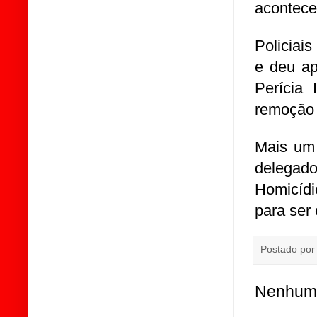
acontece
Policiai
e deu ap
Perícia
remoção 
Mais um 
delegado
Homicíd
para ser 
Postado po
Nenhum 