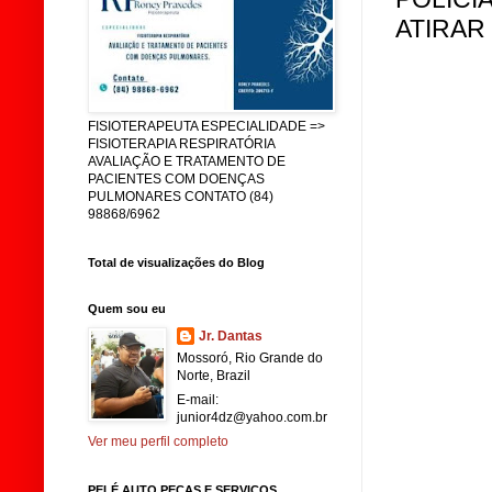
ATIRAR
FISIOTERAPEUTA ESPECIALIDADE =>
FISIOTERAPIA RESPIRATÓRIA
AVALIAÇÃO E TRATAMENTO DE
PACIENTES COM DOENÇAS
PULMONARES CONTATO (84)
98868/6962
Total de visualizações do Blog
Quem sou eu
Jr. Dantas
Mossoró, Rio Grande do
Norte, Brazil
E-mail:
junior4dz@yahoo.com.br
Ver meu perfil completo
PELÉ AUTO PEÇAS E SERVIÇOS