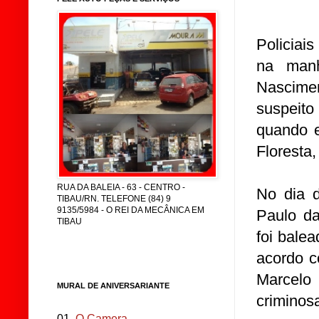
Policiai
na manh
Nascimen
suspeito
quando e
Floresta
RUA DA BALEIA - 63 - CENTRO -
No dia d
TIBAU/RN. TELEFONE (84) 9
9135/5984 - O REI DA MECÂNICA EM
Paulo da
TIBAU
foi bale
acordo c
Marcelo
MURAL DE ANIVERSARIANTE
criminos
01.
O Camera