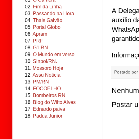
02.
Fim da Linha
A Delega
03.
Passando na Hora
auxílio 
04.
Thais Galvão
05.
Portal Globo
WhatsA
06.
Apram
garantid
07.
PRF
08.
G1 RN
Informaç
09.
O Mundo em verso
10.
Sinpol/RN.
11.
Mossoró Hoje
Postado po
12.
Assu Noticia
13.
PM/RN
14.
FOCOELHO
Nenhum 
15.
Bombeiros RN
16.
Blog do Wilto Alves
Postar 
17.
Ednardo paiva
18.
Padua Junior